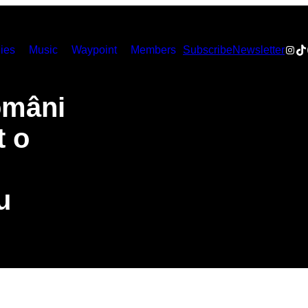
Inst
Ti
ies
Music
Waypoint
Members
Subscribe
Newsletter
omâni
t o
u