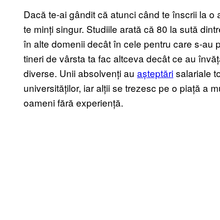
Dacă te-ai gândit că atunci când te înscrii la o an
te minți singur. Studiile arată că 80 la sută din
în alte domenii decât în cele pentru care s-au 
tineri de vârsta ta fac altceva decât ce au învăț
diverse. Unii absolvenți au
așteptări
salariale t
universităților, iar alții se trezesc pe o piață a
oameni fără experiență.