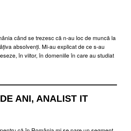
mânia când se trezesc că n-au loc de muncă la
câțiva absolvenți. Mi-au explicat de ce s-au
seze, în viitor, în domeniile în care au studiat
E ANI, ANALIST IT
u pentru că în România mi se pare un segment