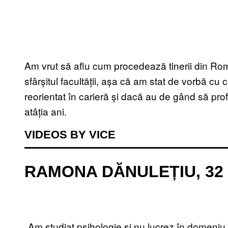
Am vrut să aflu cum procedează tinerii din Ro
sfârșitul facultății, așa că am stat de vorbă cu 
reorientat în carieră și dacă au de gând să profe
atâția ani.
VIDEOS BY VICE
RAMONA DĂNULEȚIU, 32 D
„Am studiat psihologie și nu lucrez în domeni