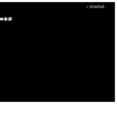
+ ROMÂNĂ
agram
kTok
YouTube
Google Discover
Google Top Posts