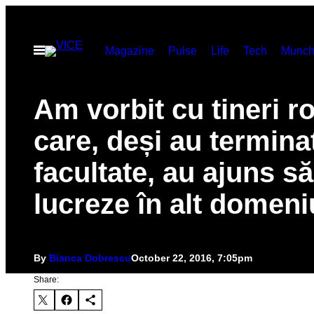
Skip
to
Open
Magazine
Pulse
Life
Tech
Munch
content
Menu
Am vorbit cu tineri r
care, deși au termina
facultate, au ajuns să
lucreze în alt domeni
By
Bianca Dobrescu
October 22, 2016, 7:05pm
Share: