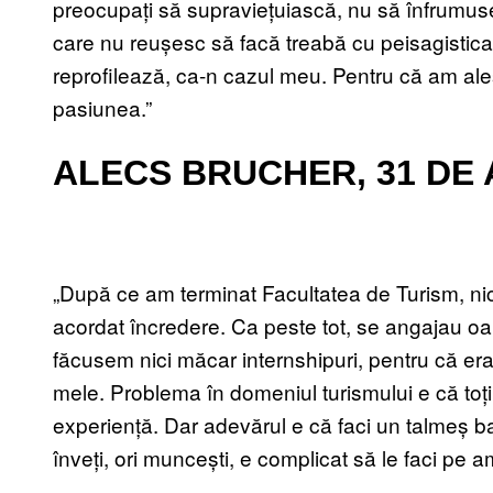
preocupați să supraviețuiască, nu să înfrumuse
care nu reușesc să facă treabă cu peisagistica în
reprofilează, ca-n cazul meu. Pentru că am al
pasiunea.”
ALECS BRUCHER, 31 DE 
„După ce am terminat Facultatea de Turism, nici a
acordat încredere. Ca peste tot, se angajau o
făcusem nici măcar internshipuri, pentru că erau
mele. Problema în domeniul turismului e că toți 
experiență. Dar adevărul e că faci un talmeș balm
înveți, ori muncești, e complicat să le faci pe