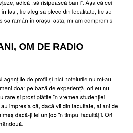
țeze, adică „să risipească banii”. Așa că cei
 Iași, fie aleg să plece din localitate, fie se
es să rămân în orașul ăsta, mi-am compromis
ANI, OM DE RADIO
gențiile de profil și nici hotelurile nu mi-au
ameni doar pe bază de experiență, ori eu nu
 rare și prost plătite în vremea studenției
au impresia că, dacă vii din facultate, ai ani de
eș dacă-ți iei un job în timpul facultății. Ori
 amândouă.