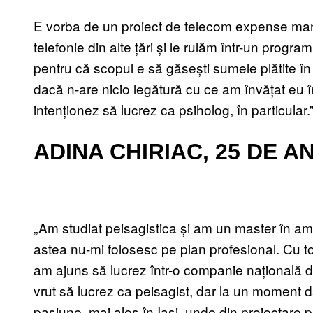
E vorba de un proiect de telecom expense man
telefonie din alte țări și le rulăm într-un prog
pentru că scopul e să găsești sumele plătite în 
dacă n-are nicio legătură cu ce am învățat eu în f
intenționez să lucrez ca psiholog, în particular.
ADINA CHIRIAC, 25 DE 
„Am studiat peisagistica și am un master în ame
astea nu-mi folosesc pe plan profesional. Cu to
am ajuns să lucrez într-o companie națională 
vrut să lucrez ca peisagist, dar la un moment dat
pasiune, mai ales în Iași, unde din proiectare p