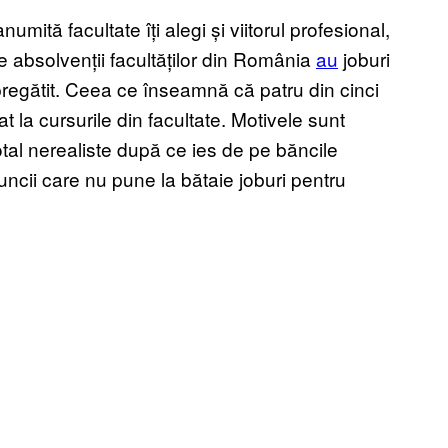
umită facultate îți alegi și viitorul profesional,
tre absolvenții facultăților din România
au
joburi
pregătit. Ceea ce înseamnă că patru din cinci
at la cursurile din facultate. Motivele sunt
otal nerealiste după ce ies de pe băncile
 muncii care nu pune la bătaie joburi pentru