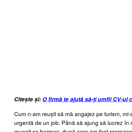
Citește și:
O firmă te ajută să-ţi umfli CV-ul 
Cum n-am reușit să mă angajez pe turism, mi-a
urgentă de un job. Până să ajung să lucrez în 
muncit ca barman, după care am fost reprezent