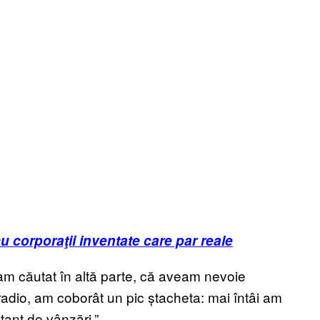
cu corporaţii inventate care par reale
m căutat în altă parte, că aveam nevoie
radio, am coborât un pic ștacheta: mai întâi am
ant de vânzări.”