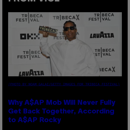
(PHOTO BY NOAM GALAI/GETTY IMAGES FOR TRIBECA FESTIVAL)
Why A$AP Mob Will Never Fully
Get Back Together, According
to A$AP Rocky