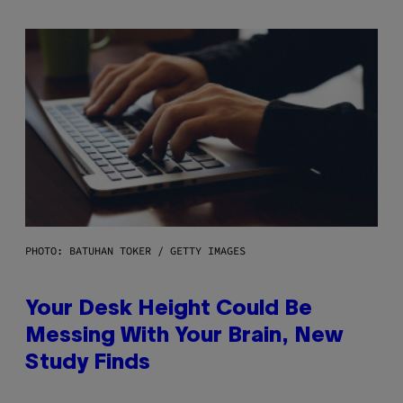
PHOTO: BATUHAN TOKER / GETTY IMAGES
Your Desk Height Could Be
Messing With Your Brain, New
Study Finds