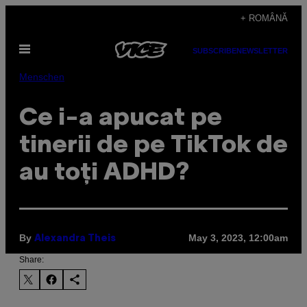
Skip
+ ROMÂNĂ
to
Open
content
SUBSCRIBE
NEWSLETTER
Menu
Menschen
Ce i-a apucat pe
tinerii de pe TikTok de
au toți ADHD?
By
May 3, 2023, 12:00am
Alexandra Theis
Share: