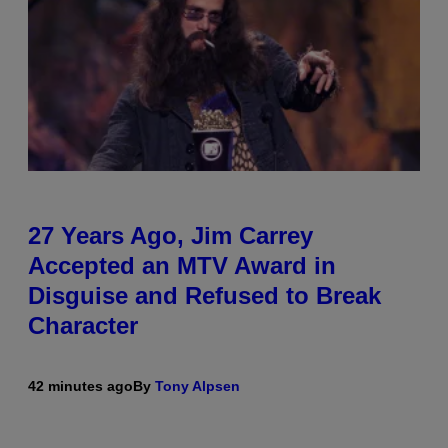
27 Years Ago, Jim Carrey
Accepted an MTV Award in
Disguise and Refused to Break
Character
42 minutes ago
By
Tony Alpsen