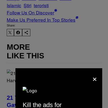
Islamic
Știri
teroristi
Follow Us On Discover
Make Us Preferred In Top Stories
Share:
MORE
LIKE THIS
×
21 Years Ago, A Barbie Movie
Kill the ads for
Gave Harvey Weinstein a Deeply