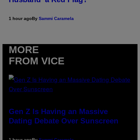
1 hour ago
By
Sammi Caramela
MORE
FROM VICE
Gen Z Is Having an Massive
Dating Debate Over Sunscreen
1 hour ago
By
Sammi Caramela