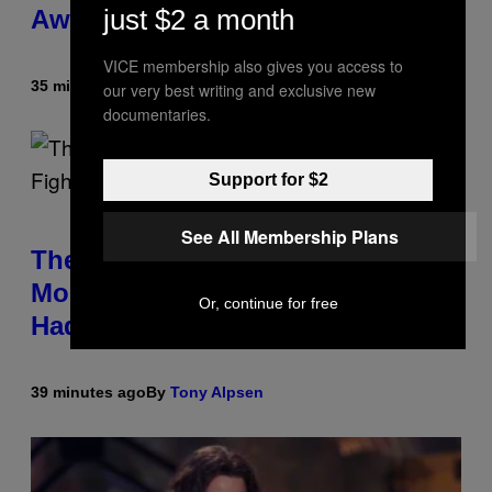
just $2 a month
Awkward Cameo
VICE membership also gives you access to
35 minutes ago
By
Tony Alpsen
our very best writing and exclusive new
documentaries.
Support for $2
See All Membership Plans
The Sharon Osbourne and Piers
Morgan Fight That Jerry Springer
Or, continue for free
Had to Break Up
39 minutes ago
By
Tony Alpsen