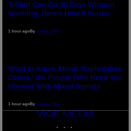
T-Shirt Can Go 30 Days Without
Washing. Here’s How It Works.
1 hour ago
By
Ashley Fike
What to Know About ‘Exploitative
Daters,’ the People Who Keep You
Hooked With Mixed Signals
1 hour ago
By
Ashley Fike
VICE
MEDIA
INSTAGRAM
TIKTOK
YOUTUBE