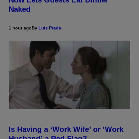
Naked
1 hour ago
By
Luis Prada
Is Having a ‘Work Wife’ or ‘Work
Husband’ a Red Flag?