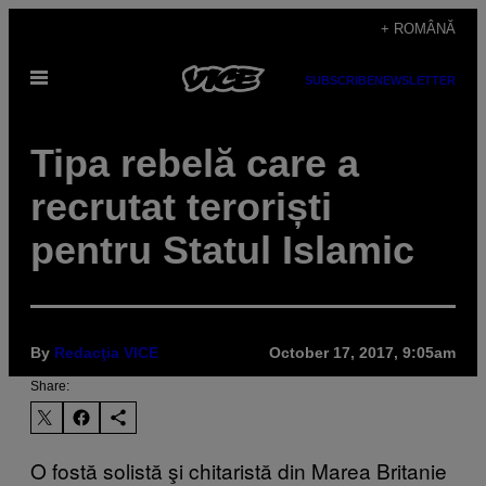
Skip
+ ROMÂNĂ
to
Open
content
SUBSCRIBE
NEWSLETTER
Menu
Tipa rebelă care a
recrutat teroriști
pentru Statul Islamic
By
Redacţia VICE
October 17, 2017, 9:05am
Share:
O fostă solistă şi chitaristă din Marea Britanie