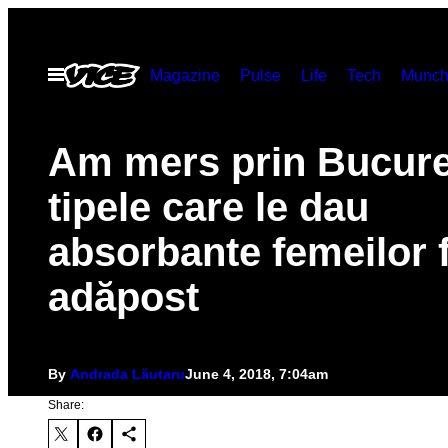
Skip
to
Open
Magazine
Pulse
Life
Tech
Munch
content
Menu
Am mers prin Bucure
tipele care le dau
absorbante femeilor 
adăpost
By
Andrada Lăutaru
June 4, 2018, 7:04am
Share: