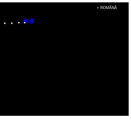
+ ROMÂNĂ
Instagram
TikTok
YouTube
Google
Google
Discover
Top
Posts