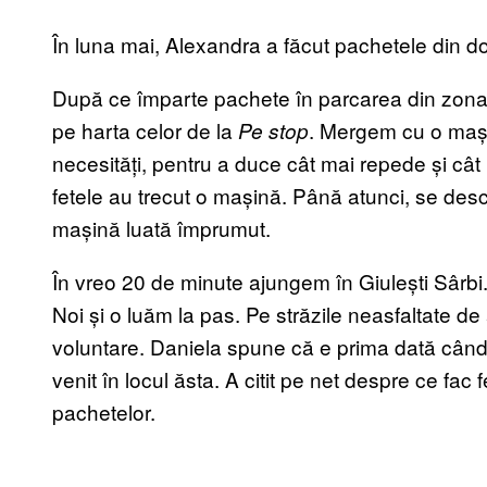
În luna mai, Alexandra a făcut pachetele din donaț
După ce împarte pachete în parcarea din zona U
pe harta celor de la
. Mergem cu o mași
Pe stop
necesități, pentru a duce cât mai repede și cât
fetele au trecut o mașină. Până atunci, se des
mașină luată împrumut.
În vreo 20 de minute ajungem în Giulești Sârbi.
Noi și o luăm la pas. Pe străzile neasfaltate de
voluntare. Daniela spune că e prima dată când
venit în locul ăsta. A citit pe net despre ce fac f
pachetelor.