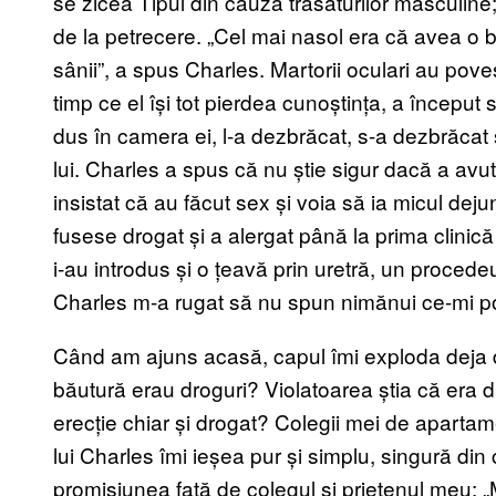
se zicea Tipul din cauza trăsăturilor masculine;
de la petrecere. „Cel mai nasol era că avea o b
sânii”, a spus Charles. Martorii oculari au poves
timp ce el își tot pierdea cunoștința, a început 
dus în camera ei, l-a dezbrăcat, s-a dezbrăcat 
lui. Charles a spus că nu știe sigur dacă a avut
insistat că au făcut sex și voia să ia micul dejun
fusese drogat și a alergat până la prima clinică 
i-au introdus și o țeavă prin uretră, un procedeu
Charles m-a rugat să nu spun nimănui ce-mi p
Când am ajuns acasă, capul îmi exploda deja de 
băutură erau droguri? Violatoarea știa că era 
erecție chiar și drogat? Colegii mei de apart
lui Charles îmi ieșea pur și simplu, singură di
promisiunea față de colegul și prietenul meu: 