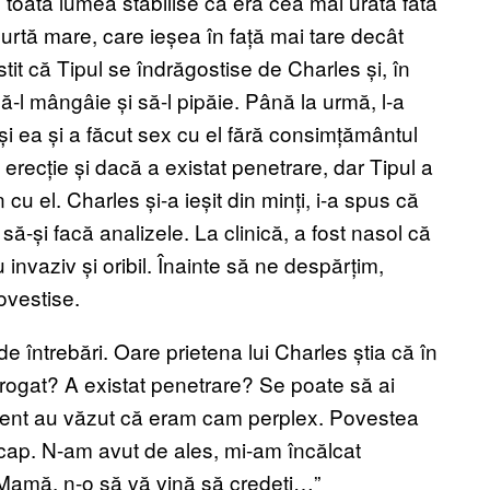
 toată lumea stabilise că era cea mai urâtă fată
urtă mare, care ieșea în față mai tare decât
tit că Tipul se îndrăgostise de Charles și, în
să-l mângâie și să-l pipăie. Până la urmă, l-a
și ea și a făcut sex cu el fără consimțământul
 erecție și dacă a existat penetrare, dar Tipul a
 cu el. Charles și-a ieșit din minți, i-a spus că
să-și facă analizele. La clinică, a fost nasol că
 invaziv și oribil. Înainte să ne despărțim,
ovestise.
întrebări. Oare prietena lui Charles știa că în
drogat? A existat penetrare? Se poate să ai
ament au văzut că eram cam perplex. Povestea
n cap. N-am avut de ales, mi-am încălcat
„Mamă, n-o să vă vină să credeți…”