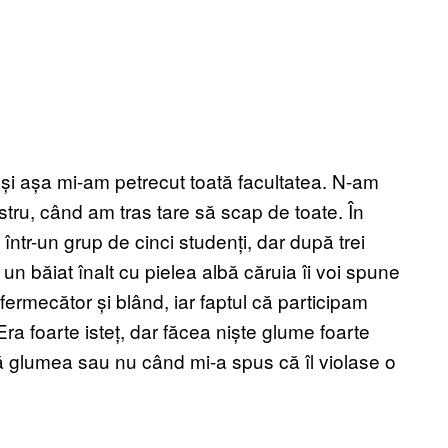
i și așa mi-am petrecut toată facultatea. N-am
stru, când am tras tare să scap de toate. În
t într-un grup de cinci studenți, dar după trei
 băiat înalt cu pielea albă căruia îi voi spune
ermecător și blând, iar faptul că participam
 Era foarte isteț, dar făcea niște glume foarte
 glumea sau nu când mi-a spus că îl violase o