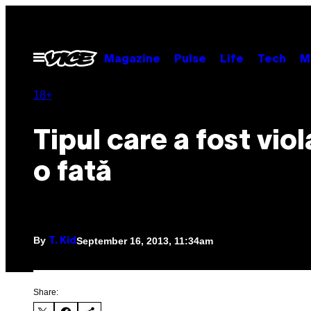
Skip
to
content
Open
Magazine
Pulse
Life
Tech
M
Menu
18+
Tipul care a fost viol
o fată
By
September 16, 2013, 11:34am
T. Kid
Share: