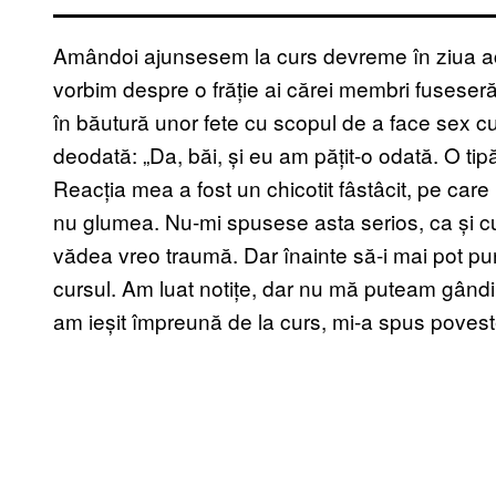
Amândoi ajunsesem la curs devreme în ziua a
vorbim despre o frăție ai cărei membri fuseseră
în băutură unor fete cu scopul de a face sex cu 
deodată: „Da, băi, și eu am pățit-o odată. O tipă
Reacția mea a fost un chicotit fâstâcit, pe car
nu glumea. Nu-mi spusese asta serios, ca și cum
vădea vreo traumă. Dar înainte să-i mai pot pune 
cursul. Am luat notițe, dar nu mă puteam gând
am ieșit împreună de la curs, mi-a spus povest