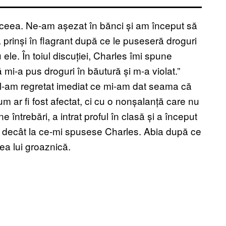
ceea. Ne-am așezat în bănci și am început să
 prinși în flagrant după ce le puseseră droguri
ele. În toiul discuției, Charles îmi spune
 mi-a pus droguri în băutură și m-a violat.”
e l-am regretat imediat ce mi-am dat seama că
 ar fi fost afectat, ci cu o nonșalanță care nu
întrebări, a intrat proful în clasă și a început
i decât la ce-mi spusese Charles. Abia după ce
ea lui groaznică.