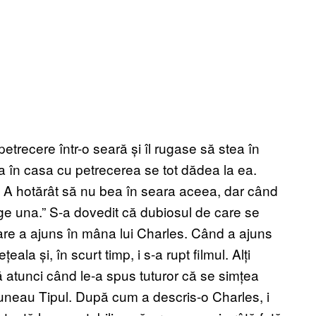
petrecere într-o seară și îl rugase să stea în
uia în casa cu petrecerea se tot dădea la ea.
. A hotărât să nu bea în seara aceea, dar când
merge una.” S-a dovedit că dubiosul de care se
are a ajuns în mâna lui Charles. Când a ajuns
ala și, în scurt timp, i s-a rupt filmul. Alți
ă atunci când le-a spus tuturor că se simțea
 spuneau Tipul. După cum a descris-o Charles, i