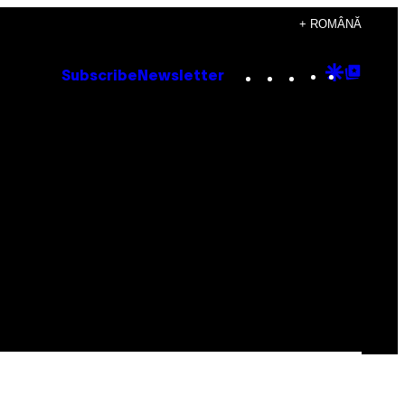
+ ROMÂNĂ
Instagram
TikTok
YouTube
Google
Goog
Subscribe
Newsletter
Discove
Top
Posts