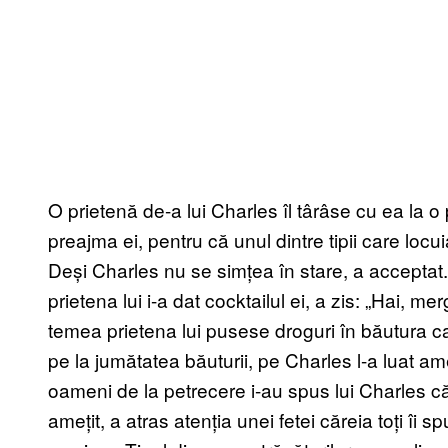
O prietenă de-a lui Charles îl târâse cu ea la o 
preajma ei, pentru că unul dintre tipii care loc
Deși Charles nu se simțea în stare, a acceptat
prietena lui i-a dat cocktailul ei, a zis: „Hai, 
temea prietena lui pusese droguri în băutura c
pe la jumătatea băuturii, pe Charles l-a luat amețe
oameni de la petrecere i-au spus lui Charles c
amețit, a atras atenția unei fetei căreia toți îi