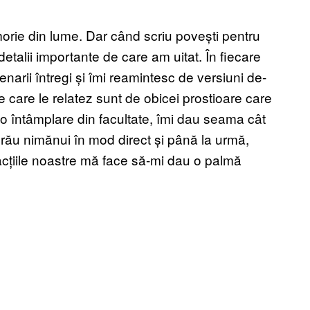
rie din lume. Dar când scriu povești pentru
 detalii importante de care am uitat. În fiecare
arii întregi și îmi reamintesc de versiuni de-
e care le relatez sunt de obicei prostioare care
 o întâmplare din facultate, îmi dau seama cât
 rău nimănui în mod direct și până la urmă,
eacțiile noastre mă face să-mi dau o palmă