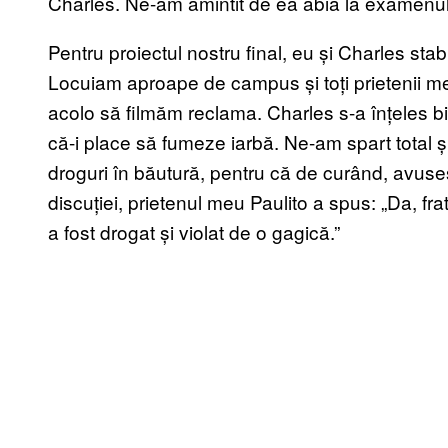
Charles. Ne-am amintit de ea abia la examenul 
Pentru proiectul nostru final, eu și Charles sta
Locuiam aproape de campus și toți prietenii mei
acolo să filmăm reclama. Charles s-a înțeles bin
că-i place să fumeze iarbă. Ne-am spart total ș
droguri în băutură, pentru că de curând, avusese 
discuției, prietenul meu Paulito a spus: „Da, fra
a fost drogat și violat de o gagică.”