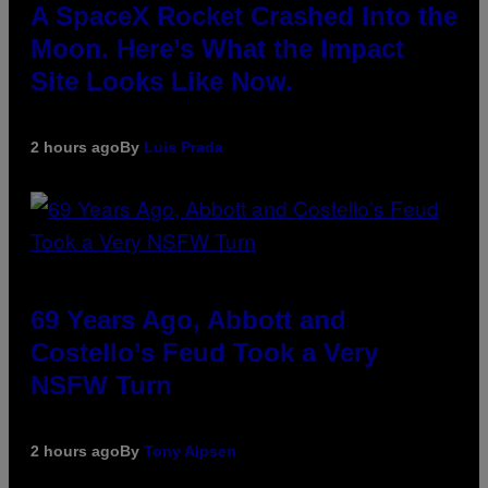
A SpaceX Rocket Crashed Into the
Moon. Here’s What the Impact
Site Looks Like Now.
2 hours ago
By
Luis Prada
69 Years Ago, Abbott and
Costello’s Feud Took a Very
NSFW Turn
2 hours ago
By
Tony Alpsen