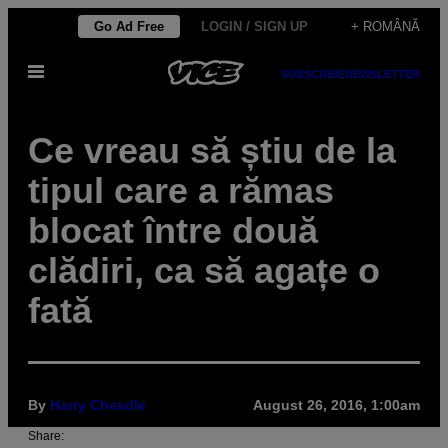
Skip
Go Ad Free
LOGIN / SIGN UP
+ ROMÂNĂ
to
Open
content
SUBSCRIBE
NEWSLETTER
Menu
Ce vreau să știu de la
tipul care a rămas
blocat între două
clădiri, ca să agațe o
fată
By
Harry Cheadle
August 26, 2016, 1:00am
Share: