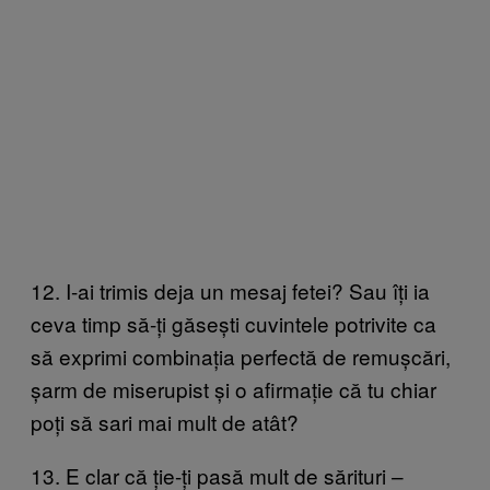
12. I-ai trimis deja un mesaj fetei? Sau îți ia
ceva timp să-ți găsești cuvintele potrivite ca
să exprimi combinația perfectă de remușcări,
șarm de miserupist și o afirmație că tu chiar
poți să sari mai mult de atât?
13. E clar că ție-ți pasă mult de sărituri –