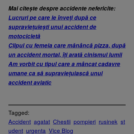
Mai citește despre accidente nefericite:
Lucruri pe care le înveți după ce
supraviețuiești unui accident de
motocicletă
Clipul cu femeia care mănâncă pizza, după
un accident mortal, îți arată cinismul lumii
Am vorbit cu tipul care a mâncat cadavre
umane ca să supraviețuiască unui
accident aviatic
Tagged:
Accident
agatat
Chestii
pompieri
rusinek
st
udent
urgenta
Vice Blog