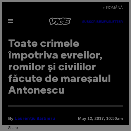
Skip
+ ROMÂNĂ
to
Open
content
SUBSCRIBE
NEWSLETTER
Menu
Toate crimele
împotriva evreilor,
romilor și civililor
făcute de mareșalul
Antonescu
By
May 12, 2017, 10:50am
Laurențiu Bărbieru
Share: