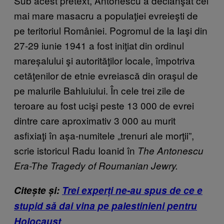
Sub acest pretext, Antonescu a declanşat cel
mai mare masacru a populaţiei evreieşti de
pe teritoriul României. Pogromul de la Iaşi din
27-29 iunie 1941 a fost iniţiat din ordinul
mareșalului şi autorităţilor locale, împotriva
cetăţenilor de etnie evreiască din oraşul de
pe malurile Bahluiului. În cele trei zile de
teroare au fost ucişi peste 13 000 de evrei
dintre care aproximativ 3 000 au murit
asfixiaţi în așa-numitele „trenuri ale morţii”,
scrie istoricul Radu Ioanid în
The Antonescu
Era-The Tragedy of Roumanian Jewry.
Citește și:
Trei experți ne-au spus de ce e
stupid să dai vina pe palestinieni pentru
Holocaust