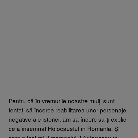
Pentru că în vremurile noastre mulți sunt
tentați să încerce reabilitarea unor personaje
negative ale istoriei, am să încerc să-ți explic
ce a însemnat Holocaustul în România. Și
care a fost rolul mareșalului Antonescu în