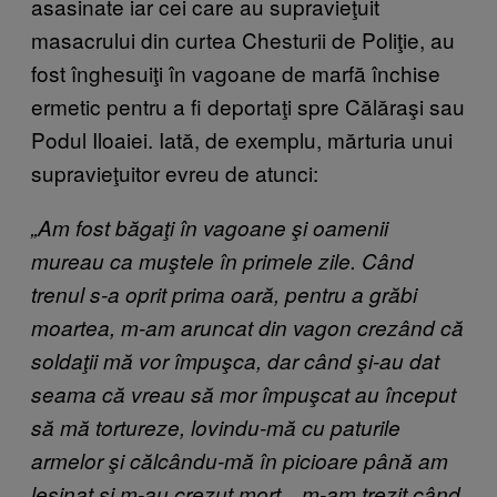
asasinate iar cei care au supravieţuit
masacrului din curtea Chesturii de Poliţie, au
fost înghesuiţi în vagoane de marfă închise
ermetic pentru a fi deportaţi spre Călăraşi sau
Podul Iloaiei. Iată, de exemplu, mărturia unui
supravieţuitor evreu de atunci:
„Am fost băgaţi în vagoane şi oamenii
mureau ca muştele în primele zile. Când
trenul s-a oprit prima oară, pentru a grăbi
moartea, m-am aruncat din vagon crezând că
soldaţii mă vor împuşca, dar când şi-au dat
seama că vreau să mor împuşcat au început
să mă tortureze, lovindu-mă cu paturile
armelor şi călcându-mă în picioare până am
leşinat şi m-au crezut mort…m-am trezit când