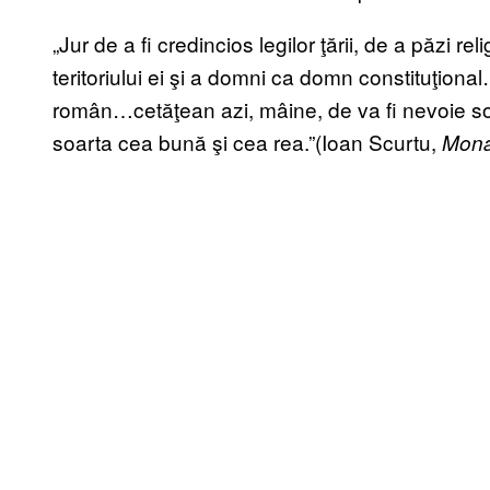
„Jur de a fi credincios legilor ţării, de a păzi r
teritoriului ei şi a domni ca domn constituţion
român…cetăţean azi, mâine, de va fi nevoie s
soarta cea bună şi cea rea.”(Ioan Scurtu,
Mona