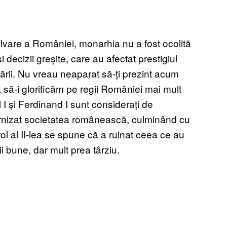
lvare a României, monarhia nu a fost ocolită
 decizii greșite, care au afectat prestigiul
 țării. Nu vreau neaparat să-ți prezint acum
 să-i glorificăm pe regii României mai mult
ol I și Ferdinand I sunt considerați de
odernizat societatea românească, culminând cu
l al II-lea se spune că a ruinat ceea ce au
ii bune, dar mult prea târziu.