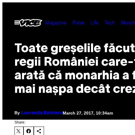
Skip
to
Open
Magazine
Pulse
Life
Tech
Munch
content
Menu
Toate greșelile făcu
regii României care-
arată că monarhia a 
mai nașpa decât cre
By
March 27, 2017, 10:34am
Laurențiu Bărbieru
Share: