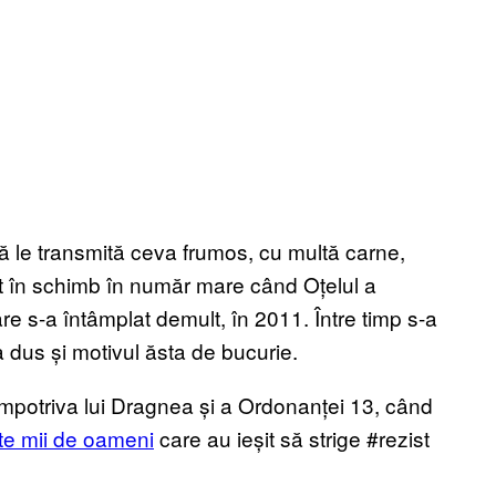
 să le transmită ceva frumos, cu multă carne,
eșit în schimb în număr mare când Oțelul a
are s-a întâmplat demult, în 2011. Între timp s-a
a dus și motivul ăsta de bucurie.
împotriva lui Dragnea și a Ordonanței 13, când
te mii de oameni
care au ieșit să strige #rezist