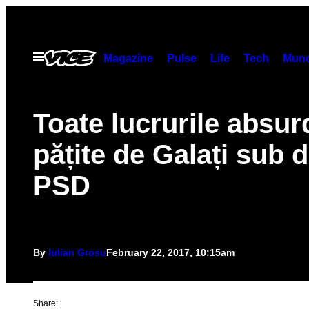
Skip
to
content
Open
Magazine
Pulse
Life
Tech
Munc
Menu
Toate lucrurile absur
pățite de Galați sub
PSD
By
Iulian Grosu
February 22, 2017, 10:15am
Share: