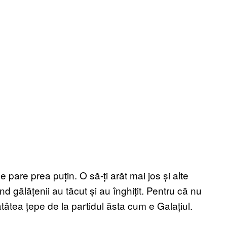
e pare prea puțin. O să-ți arăt mai jos și alte
d gălățenii au tăcut și au înghițit. Pentru că nu
tâtea țepe de la partidul ăsta cum e Galațiul.