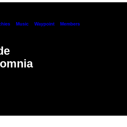
hies
Music
Waypoint
Members
de
 domnia