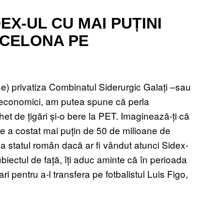
EX-UL CU MAI PUȚINI
RCELONA PE
) privatiza Combinatul Siderurgic Galați –sau
roeconomici, am putea spune că perla
et de țigări și-o bere la PET. Imaginează-ți că
re a costat mai puțin de 50 de milioane de
lua statul român dacă ar fi vândut atunci Sidex-
subiectul de față, îți aduc aminte că în perioada
i pentru a-l transfera pe fotbalistul Luis Figo,