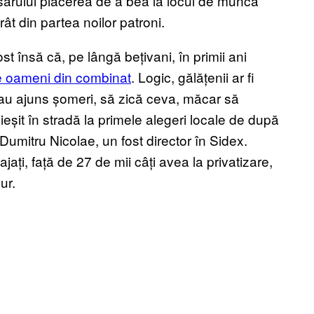
cocsarului plăcerea de a bea la locul de muncă
ât din partea noilor patroni.
t însă că, pe lângă bețivani, în primii ani
e oameni din combinat
. Logic, gălățenii ar fi
ă au ajuns șomeri, să zică ceva, măcar să
it în stradă la primele alegeri locale de după
Dumitru Nicolae, un fost director în Sidex.
ți, față de 27 de mii câți avea la privatizare,
gur.