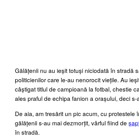
Gălățenii nu au ieșit totuși niciodată în stradă
politicienilor care le-au nenorocit viețile. Au i
câștigat titlul de campioană la fotbal, chestie c
ales praful de echipa fanion a orașului, deci s-
De aia, am tresărit un pic acum, cu protestele 
gălățenii s-au mai dezmorțit, vârful fiind de
șap
în stradă.