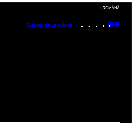
+ ROMÂNĂ
Instagram
TikTok
YouTube
Google
Googl
Subscribe
Newsletter
Discover
Top
Posts