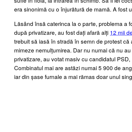
sufle în fiolă, la intrarea în schimb. Să îi iei 
era sinonimă cu o înjurătură de mamă. A fost ur
Lăsând însă caterinca la o parte, problema a fos
după privatizare, au fost dați afară alți
12 mii d
trebuit să iasă în stradă în semn de protest c
mimeze nemulțumirea. Dar nu numai că nu au ieș
privatizare, au votat masiv cu candidatul PSD, 
Combinatul mai are astăzi numai 5 900 de angaja
iar din șase furnale a mai rămas doar unul sin