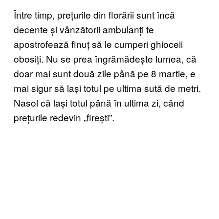
Între timp, prețurile din florării sunt încă
decente și vânzătorii ambulanți te
apostrofează finuț să le cumperi ghioceii
obosiți. Nu se prea îngrămădește lumea, că
doar mai sunt două zile până pe 8 martie, e
mai sigur să lași totul pe ultima sută de metri.
Nasol că lași totul până în ultima zi, când
prețurile redevin „firești”.