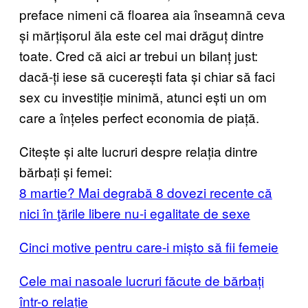
preface nimeni că floarea aia înseamnă ceva
și mărțișorul ăla este cel mai drăguț dintre
toate. Cred că aici ar trebui un bilanț just:
dacă-ți iese să cucerești fata și chiar să faci
sex cu investiție minimă, atunci ești un om
care a înțeles perfect economia de piață.
Citește și alte lucruri despre relația dintre
bărbați și femei:
8 martie? Mai degrabă 8 dovezi recente că
nici în ţările libere nu-i egalitate de sexe
Cinci motive pentru care-i mișto să fii femeie
Cele mai nasoale lucruri făcute de bărbați
într-o relație