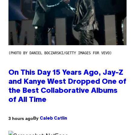
(PHOTO BY DANIEL BOCZARSKI/GETTY IMAGES FOR VEVO)
On This Day 15 Years Ago, Jay-Z
and Kanye West Dropped One of
the Best Collaborative Albums
of All Time
By
3 hours ago
Caleb Catlin