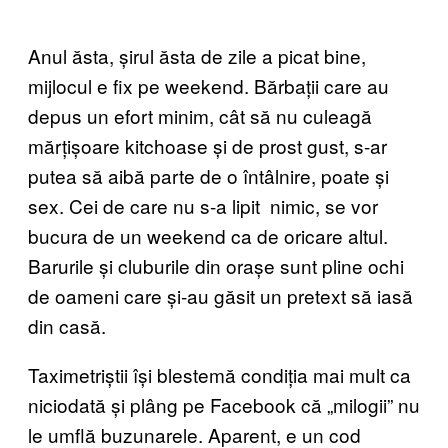
Anul ăsta, șirul ăsta de zile a picat bine,
mijlocul e fix pe weekend. Bărbații care au
depus un efort minim, cât să nu culeagă
mărțișoare kitchoase și de prost gust, s-ar
putea să aibă parte de o întâlnire, poate și
sex. Cei de care nu s-a lipit nimic, se vor
bucura de un weekend ca de oricare altul.
Barurile și cluburile din orașe sunt pline ochi
de oameni care și-au găsit un pretext să iasă
din casă.
Taximetriștii își blestemă condiția mai mult ca
niciodată și plâng pe Facebook că „milogii” nu
le umflă buzunarele. Aparent, e un cod