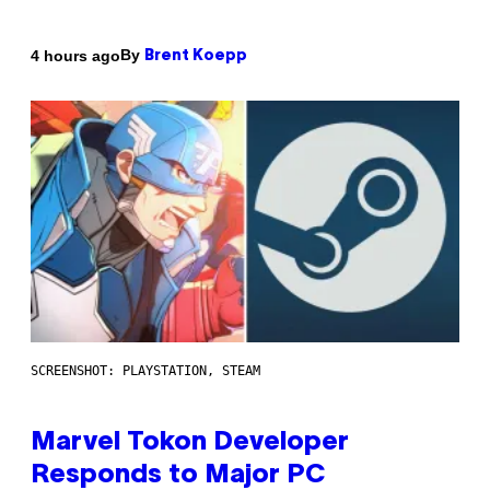
By
4 hours ago
Brent Koepp
SCREENSHOT: PLAYSTATION, STEAM
Marvel Tokon Developer
Responds to Major PC