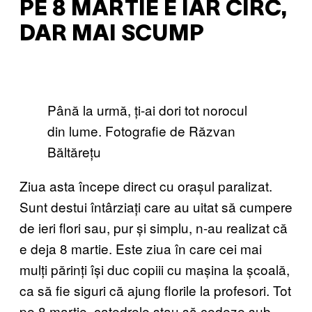
PE 8 MARTIE E IAR CIRC,
DAR MAI SCUMP
Până la urmă, ți-ai dori tot norocul
din lume. Fotografie de Răzvan
Băltărețu
Ziua asta începe direct cu orașul paralizat.
Sunt destui întârziați care au uitat să cumpere
de ieri flori sau, pur și simplu, n-au realizat că
e deja 8 martie. Este ziua în care cei mai
mulți părinți își duc copiii cu mașina la școală,
ca să fie siguri că ajung florile la profesori. Tot
pe 8 martie, catedrele stau să cedeze sub