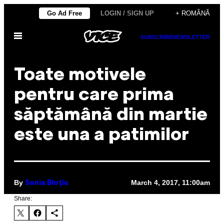
Skip
Go Ad Free
LOGIN / SIGN UP
+ ROMÂNĂ
to
Open
content
SUBSCRIBE
NEWSLETTER
Menu
Toate motivele
pentru care prima
săptămână din martie
este una a patimilor
By
March 4, 2017, 11:00am
Sonia Bloțiu
Share: