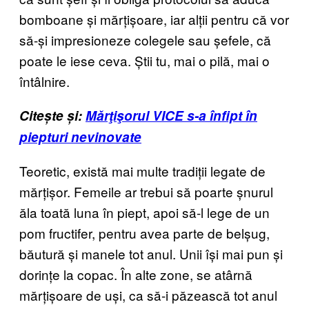
bomboane și mărțișoare, iar alții pentru că vor
să-și impresioneze colegele sau șefele, că
poate le iese ceva. Știi tu, mai o pilă, mai o
întâlnire.
Citește și:
Mărţişorul VICE s-a înfipt în
piepturi nevinovate
Teoretic, există mai multe tradiții legate de
mărțișor. Femeile ar trebui să poarte șnurul
ăla toată luna în piept, apoi să-l lege de un
pom fructifer, pentru avea parte de belșug,
băutură și manele tot anul. Unii își mai pun și
dorințe la copac. În alte zone, se atârnă
mărțișoare de uși, ca să-i păzească tot anul