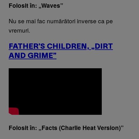
Folosit în: „Waves”
Nu se mai fac numărători inverse ca pe
vremuri.
FATHER’S CHILDREN, „DIRT
AND GRIME”
Folosit în: „Facts (Charlie Heat Version)”