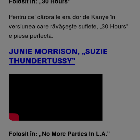
Folosit în: „30 Hours”
Pentru cei cărora le era dor de Kanye în
versiunea care răvăşeşte suflete, „30 Hours”
e piesa perfectă.
JUNIE MORRISON, „SUZIE
THUNDERTUSSY”
Folosit în: „No More Parties In L.A.”