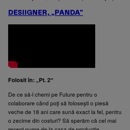
DESIIGNER, „PANDA”
Folosit în: „Pt. 2″
De ce să-l chemi pe Future pentru o
colaborare când poţi să foloseşti o piesă
veche de 18 ani care sună exact la fel, pentru
o zecime din costuri? Să sperăm că cel mai
recent nume de la casa de producţie