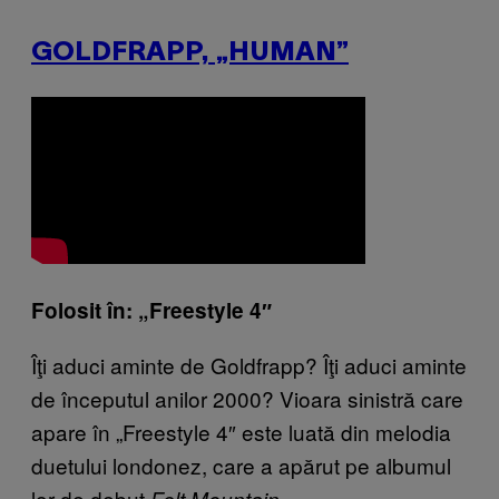
GOLDFRAPP, „HUMAN”
Folosit în: „Freestyle 4″
Îţi aduci aminte de Goldfrapp? Îţi aduci aminte
de începutul anilor 2000? Vioara sinistră care
apare în „Freestyle 4″ este luată din melodia
duetului londonez, care a apărut pe albumul
lor de debut
.
Felt Mountain