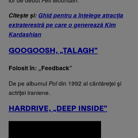
Citeşte şi:
Ghid pentru a înțelege atracția
extraterestră pe care o generează Kim
Kardashian
GOOGOOSH, „TALAGH”
Folosit în: „Feedback”
De pe albumul
din 1992 al cântăreţei şi
Pol
actriţei iraniene.
HARDRIVE, „DEEP INSIDE”