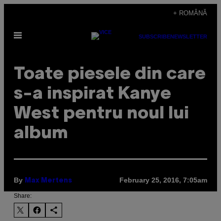
Skip
+ ROMÂNĂ
to
Open
content
SUBSCRIBE
NEWSLETTER
Menu
Toate piesele din care
s-a inspirat Kanye
West pentru noul lui
album
By
February 25, 2016, 7:05am
Max Mertens
Share: