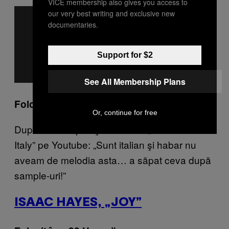
VICE membership also gives you access to
our very best writing and exclusive new
documentaries.
Support for $2
See All Membership Plans
Folosit în: „Famous”
Or, continue for free
După cum a spus şi un userul „BeatProvider
Italy” pe Youtube: „Sunt italian şi habar nu
aveam de melodia asta… a săpat ceva după
sample-uri!”
ISAAC HAYES, „JOY”