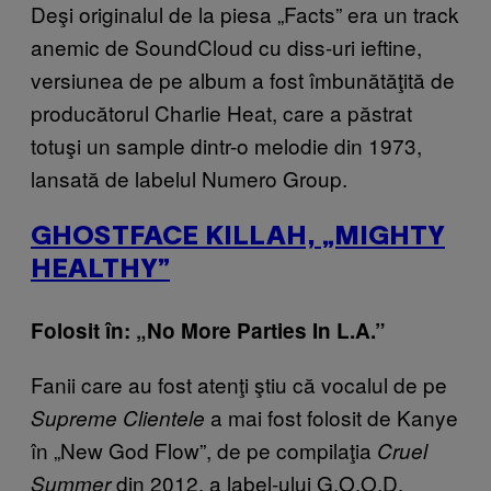
Deşi originalul de la piesa „Facts” era un track
anemic de SoundCloud cu diss-uri ieftine,
versiunea de pe album a fost îmbunătăţită de
producătorul Charlie Heat, care a păstrat
totuşi un sample dintr-o melodie din 1973,
lansată de labelul Numero Group.
GHOSTFACE KILLAH, „MIGHTY
HEALTHY”
Folosit în: „No More Parties In L.A.”
Fanii care au fost atenţi ştiu că vocalul de pe
a mai fost folosit de Kanye
Supreme Clientele
în „New God Flow”, de pe compilaţia
Cruel
din 2012, a label-ului G.O.O.D.
Summer