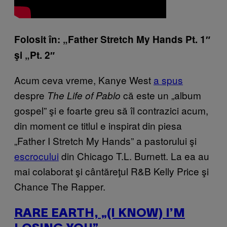
Folosit în: „Father Stretch My Hands Pt. 1″
şi „Pt. 2″
Acum ceva vreme, Kanye West
a spus
despre
că este un „album
The Life of Pablo
gospel” şi e foarte greu să îl contrazici acum,
din moment ce titlul e inspirat din piesa
„Father I Stretch My Hands” a pastorului şi
escrocului
din Chicago T.L. Burnett. La ea au
mai colaborat şi cântăreţul R&B Kelly Price şi
Chance The Rapper.
RARE EARTH, „(I KNOW) I’M