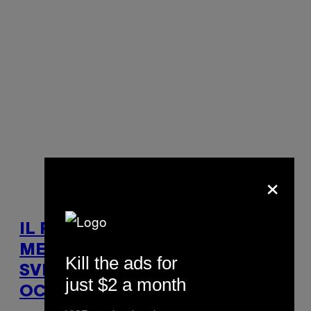
×
IL ROVESCIO DELLA
MEDAGLIA, „MI SONO
Kill the ads for
SVEGLIATO E… HO CHIUSO GLI
just $2 a month
OCCHI”