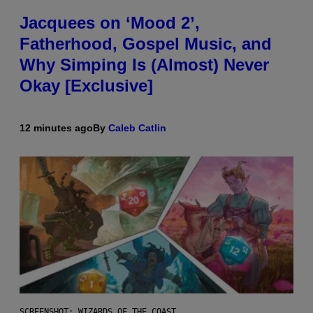
Jacquees on ‘Mood 2’,
Fatherhood, Gospel Music, and
Why Simping Is (Almost) Never
Okay [Exclusive]
12 minutes ago
By
Caleb Catlin
SCREENSHOT: WIZARDS OF THE COAST