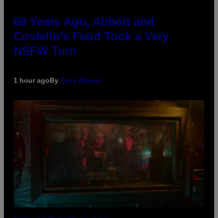
69 Years Ago, Abbott and
Costello’s Feud Took a Very
NSFW Turn
1 hour ago
By
Tony Alpsen