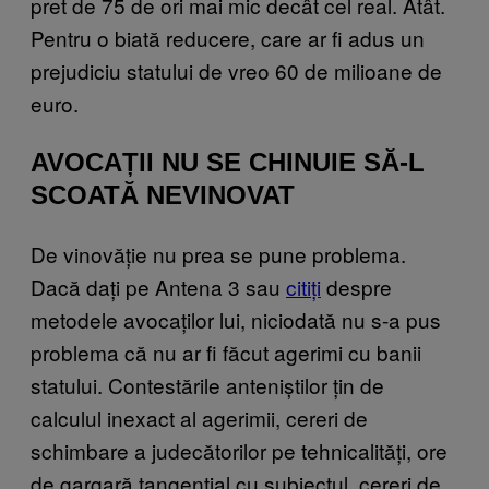
pret de 75 de ori mai mic decât cel real. Atât.
Pentru o biată reducere, care ar fi adus un
prejudiciu statului de vreo 60 de milioane de
euro.
AVOCAȚII NU SE CHINUIE SĂ-L
SCOATĂ NEVINOVAT
De vinovăție nu prea se pune problema.
Dacă dați pe Antena 3 sau
citiți
despre
metodele avocaților lui, niciodată nu s-a pus
problema că nu ar fi făcut agerimi cu banii
statului. Contestările anteniștilor țin de
calculul inexact al agerimii, cereri de
schimbare a judecătorilor pe tehnicalități, ore
de gargară tangențial cu subiectul, cereri de