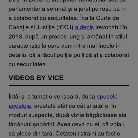
parlamentar a semnat și a jurat pe roșu că n-
a colaborat cu securitatea, Înalta Curte de
Casație și Justiție (ICCJ)
a decis
irevocabil în
2013, după un proces lung și amânat în stilul
caracteristic la care vom intra mai încolo în
detaliu, că a făcut poliție politică și a colaborat
cu securitatea.
VIDEOS BY VICE
Întâi și-a turnat o verișoară, după
spusele
acesteia
, arestată atât ea cât și tatăl ei în
moduri suspecte, după vizite băgăcioase ale
tânărului șopârloi. Avea ceva cu ei, că voiau
să plece din țară. Cetățenii străini au fost o