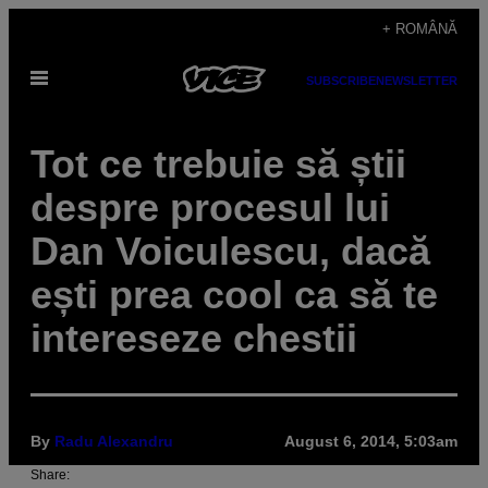
Skip
+ ROMÂNĂ
to
Open
content
SUBSCRIBE
NEWSLETTER
Menu
Tot ce trebuie să știi
despre procesul lui
Dan Voiculescu, dacă
ești prea cool ca să te
intereseze chestii
By
Radu Alexandru
August 6, 2014, 5:03am
Share: