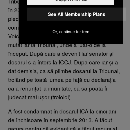
Tribunal. Când să ajungă ăia la o concluzie,
în 2012 a ajuns repede senator. Dosarul a
See All Membership Plans
plecat la ICCJ, pentru că brusc a devenit de
competența lor. Aproape de sentință,
Or, continue for free
Voiculescu și-a dat demisia și dosarul s-a
mutat iar la Tribunal, unde a luat-o de la
început. După care a devenit iar senator și
dosarul s-a întors la ICCJ. După care iar și-a
dat demisia, ca să plimbe dosarul la Tribunal,
trolând pe toată lumea pe față cu declarația
că a renunțat la imunitate, ca să poată fi
judecat mai ușor (trololol).
A fost condamnat în dosarul ICA la cinci ani
de închisoare în septembrie 2013. A făcut
recurs pentru că evident că a făcut recurs și