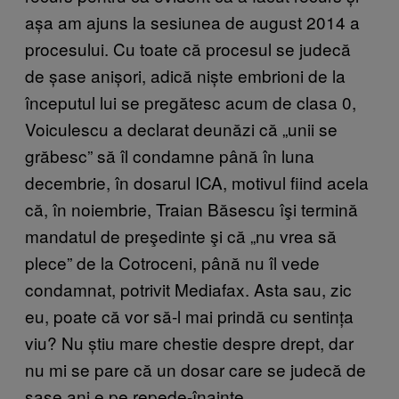
așa am ajuns la sesiunea de august 2014 a
procesului. Cu toate că procesul se judecă
de șase anișori, adică niște embrioni de la
începutul lui se pregătesc acum de clasa 0,
Voiculescu a declarat deunăzi că „unii se
grăbesc” să îl condamne până în luna
decembrie, în dosarul ICA, motivul fiind acela
că, în noiembrie, Traian Băsescu îşi termină
mandatul de preşedinte şi că „nu vrea să
plece” de la Cotroceni, până nu îl vede
condamnat, potrivit Mediafax. Asta sau, zic
eu, poate că vor să-l mai prindă cu sentința
viu? Nu știu mare chestie despre drept, dar
nu mi se pare că un dosar care se judecă de
șase ani e pe repede-înainte.