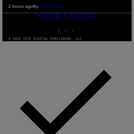
2 hours ago
By
Tony Alpsen
VICE
MEDIA
INSTAGRAM
TIKTOK
YOUTUBE
© 2026 VICE DIGITAL PUBLISHING, LLC