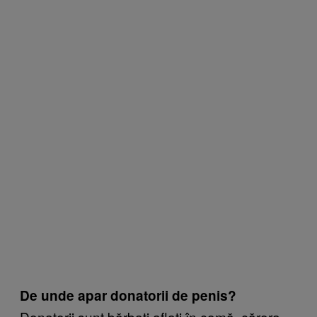
De unde apar donatorii de penis?
Donatorii sunt bărbați aflați în comă, cărora