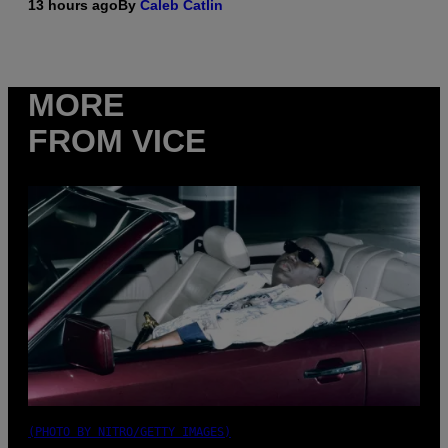
13 hours ago
By
Caleb Catlin
MORE
FROM VICE
(PHOTO BY NITRO/GETTY IMAGES)