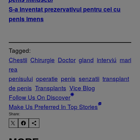
S-a inventat prezervativul pentru cei cu
penis imens
Tagged:
Chestii
Chirurgie
Doctor
gland
interviú
mari
rea
penisului
operatie
penis
senzatii
transplant
de penis
Transplants
Vice Blog
Follow Us On Discover
Make Us Preferred In Top Stories
Share: