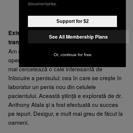
documentaries.
Support for $2
Există multe cereri de operații de
See All Membership Plans
transplant?
Am câțiva pacienți care mi-au cerut asta, dar
Or, continue for free
operația e încă experimentală în prezent. Se
mai cercetează o cale interesantă de
înlocuire a penisului: cea în care se crește în
laborator un penis nou din celulele
pacientului. Această știință e explorată de dr.
Anthony Atala și a fost efectuată cu succes
pe iepuri. Desigur, e mult mai greu de făcut la
oameni.