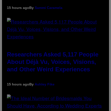
15 hours ago
By
Sammi Caramela
Researchers Asked 5,117 People
About Déjà Vu, Voices, Visions,
and Other Weird Experiences
15 hours ago
By
Ashley Fike