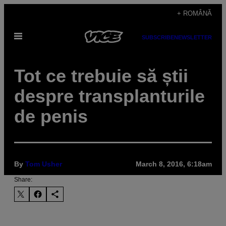
Skip
+ ROMÂNĂ
to
Open
content
SUBSCRIBE
NEWSLETTER
Menu
​Tot ce trebuie să știi
despre transplanturile
de penis
By
Tom Usher
March 8, 2016, 6:18am
Share: