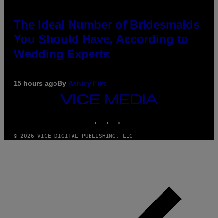
The Ideal Number of Bridesmaids
You Should Have, According to
Wedding Experts
15 hours ago
By
Ashley Fike
VICE
MEDIA
INSTAGRAM
TIKTOK
YOUTUBE
© 2026 VICE DIGITAL PUBLISHING, LLC