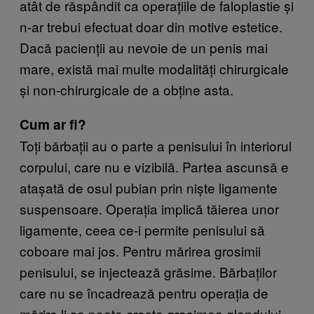
atât de răspândit ca operațiile de faloplastie și
n-ar trebui efectuat doar din motive estetice.
Dacă pacienții au nevoie de un penis mai
mare, există mai multe modalități chirurgicale
și non-chirurgicale de a obține asta.
Cum ar fi?
Toți bărbații au o parte a penisului în interiorul
corpului, care nu e vizibilă. Partea ascunsă e
atașată de osul pubian prin niște ligamente
suspensoare. Operația implică tăierea unor
ligamente, ceea ce-i permite penisului să
coboare mai jos. Pentru mărirea grosimii
penisului, se injectează grăsime. Bărbaților
care nu se încadrează pentru operația de
mărire li se poate crește grosimea glandului