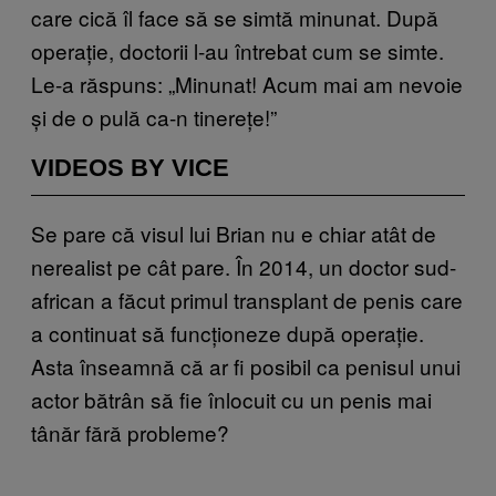
care cică îl face să se simtă minunat. După
operație, doctorii l-au întrebat cum se simte.
Le-a răspuns: „Minunat! Acum mai am nevoie
și de o pulă ca-n tinerețe!”
VIDEOS BY VICE
Se pare că visul lui Brian nu e chiar atât de
nerealist pe cât pare. În 2014, un doctor sud-
african a făcut primul transplant de penis care
a continuat să funcționeze după operație.
Asta înseamnă că ar fi posibil ca penisul unui
actor bătrân să fie înlocuit cu un penis mai
tânăr fără probleme?