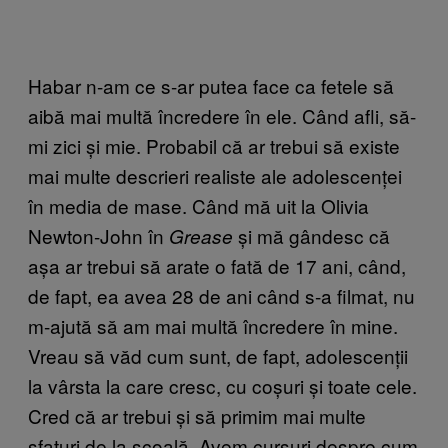
Habar n-am ce s-ar putea face ca fetele să
aibă mai multă încredere în ele. Când afli, să-
mi zici și mie. Probabil că ar trebui să existe
mai multe descrieri realiste ale adolescenței
în media de mase. Când mă uit la Olivia
Newton-John în
și mă gândesc că
Grease
așa ar trebui să arate o fată de 17 ani, când,
de fapt, ea avea 28 de ani când s-a filmat, nu
m-ajută să am mai multă încredere în mine.
Vreau să văd cum sunt, de fapt, adolescenții
la vârsta la care cresc, cu coșuri și toate cele.
Cred că ar trebui și să primim mai multe
sfaturi de la școală. Avem cursuri despre cum