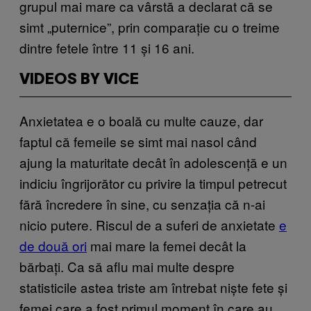
grupul mai mare ca vârstă a declarat că se
simt „puternice”, prin comparație cu o treime
dintre fetele între 11 și 16 ani.
VIDEOS BY VICE
Anxietatea e o boală cu multe cauze, dar
faptul că femeile se simt mai nasol când
ajung la maturitate decât în adolescență e un
indiciu îngrijorător cu privire la timpul petrecut
fără încredere în sine, cu senzația că n-ai
nicio putere. Riscul de a suferi de anxietate
e
de două ori
mai mare la femei decât la
bărbați. Ca să aflu mai multe despre
statisticile astea triste am întrebat niște fete și
femei care a fost primul moment în care au