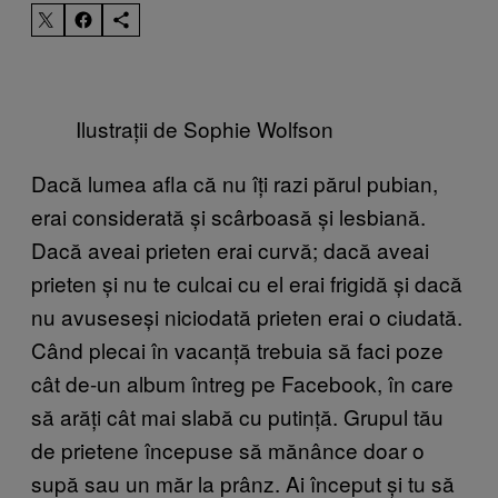
Ilustrații de Sophie Wolfson
Dacă lumea afla că nu îți razi părul pubian,
erai considerată și scârboasă și lesbiană.
Dacă aveai prieten erai curvă; dacă aveai
prieten și nu te culcai cu el erai frigidă și dacă
nu avuseseși niciodată prieten erai o ciudată.
Când plecai în vacanță trebuia să faci poze
cât de-un album întreg pe Facebook, în care
să arăți cât mai slabă cu putință. Grupul tău
de prietene începuse să mănânce doar o
supă sau un măr la prânz. Ai început și tu să