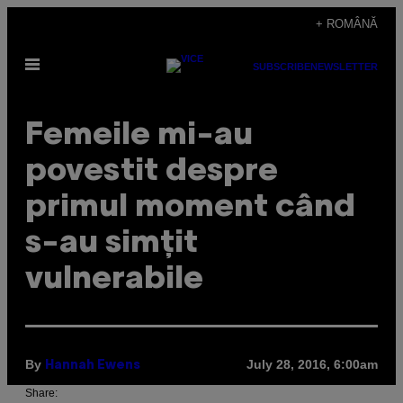
Skip
+ ROMÂNĂ
to
Open
content
SUBSCRIBE
NEWSLETTER
Menu
Femeile mi-au
povestit despre
primul moment când
s-au simțit
vulnerabile
By
July 28, 2016, 6:00am
Hannah Ewens
Share: