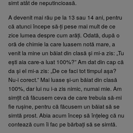
simt atât de neputincioasă.
A devenit mai rău pe la 13 sau 14 ani, pentru
că atunci începe să-ți pese mai mult de ce
zice lumea despre cum arăți. Odată, după o
oră de chimie la care luasem notă mare, a
venit la mine un băiat din clasă și mi-a zis: „Tu
ești aia care-a luat 100%?” Am dat din cap că
da și el mi-a zis: „De ce faci tot timpul așa?
Nu-i corect.” Mai luase și-un băiat din clasă
100%, dar lui nu i-a zis nimic, numai mie. Am
simțit că făcusem ceva de care trebuia să-mi
fie rușine, pentru că făcusem un băiat să se
simtă prost. Abia acum încep să înțeleg că nu
contează cum îi fac pe bărbați să se simtă.