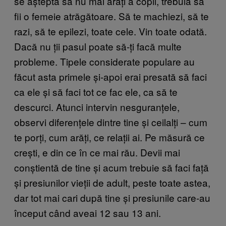
se aștepta să nu mai arăți a copil, trebuia să
fii o femeie atrăgătoare. Să te machiezi, să te
razi, să te epilezi, toate cele. Vin toate odată.
Dacă nu ții pasul poate să-ți facă multe
probleme. Tipele considerate populare au
făcut asta primele și-apoi erai presată să faci
ca ele și să faci tot ce fac ele, ca să te
descurci. Atunci intervin nesguranțele,
observi diferențele dintre tine și ceilalți – cum
te porți, cum arăți, ce relații ai. Pe măsură ce
crești, e din ce în ce mai rău. Devii mai
conștientă de tine și acum trebuie să faci față
și presiunilor vieții de adult, peste toate astea,
dar tot mai cari după tine și presiunile care-au
început când aveai 12 sau 13 ani.