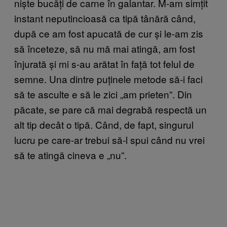
niște bucăți de carne în galantar. M-am simțit
instant neputincioasă ca tipă tânără când,
după ce am fost apucată de cur și le-am zis
să înceteze, să nu mă mai atingă, am fost
înjurată și mi s-au arătat în față tot felul de
semne. Una dintre puținele metode să-i faci
să te asculte e să le zici „am prieten”. Din
păcate, se pare că mai degrabă respectă un
alt tip decât o tipă. Când, de fapt, singurul
lucru pe care-ar trebui să-l spui când nu vrei
să te atingă cineva e „nu”.