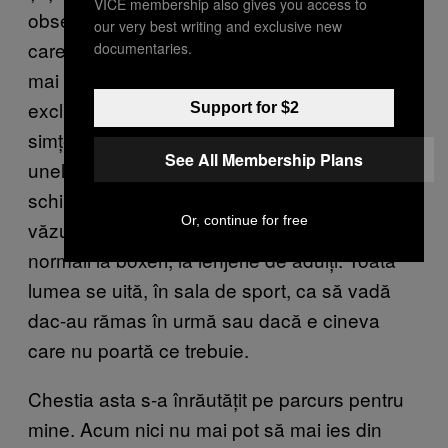
VICE membership also gives you access to
observi cine e populară și care sunt fetele
our very best writing and exclusive new
care se machiază și poartă haine de femei
documentaries.
mai mari. E nasol pentru fete, ești judecată
exclusiv după cum arăți. La vestiare ne
Support for $2
simțeam neputincioase. La ora de sport,
See All Membership Plans
unele dintre prietenele mele se duceau să se
schimbe la baie, mai degrabă decât să fie în
Or, continue for free
văzul lumii. E vârsta aia când treci de la chiloți
normali la boxeri, la lenjerie de adulți. Toată
lumea se uită, în sala de sport, ca să vadă
dac-au rămas în urmă sau dacă e cineva
care nu poartă ce trebuie.
Chestia asta s-a înrăutățit pe parcurs pentru
mine. Acum nici nu mai pot să mai ies din