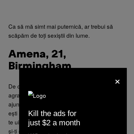
Ca să mă simt mai puternică, ar trebui să
scăpăm de toți sexiștii din lume.
Amena, 21,
Birmingham
×
De cum mi-am pierdut încrederea în ceva, s-a
agravat și am pierdut-o de tot. Înainte să
ajungi la pubertate fie ai grăsime de copil sau
Kill the ads for
ești slăbănog. Dacă ai grăsimea aia de copil,
te uiți la ceilalți înainte să ajungi la pubertate
just $2 a month
și-ți stă pe creieri. La 11 sau 12 ani începi să