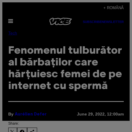
Skip
+ ROMÂNĂ
to
Open
content
SUBSCRIBE
NEWSLETTER
Menu
Tech
Fenomenul tulburător
al bărbaților care
hărțuiesc femei de pe
internet cu spermă
By
June 29, 2022, 12:00am
Aurélien Defer
Share: