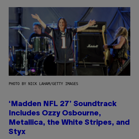
PHOTO BY NICK LAHAM/GETTY IMAGES
‘Madden NFL 27’ Soundtrack
Includes Ozzy Osbourne,
Metallica, the White Stripes, and
Styx