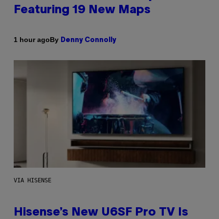
Featuring 19 New Maps
By
1 hour ago
Denny Connolly
VIA HISENSE
Hisense’s New U6SF Pro TV Is