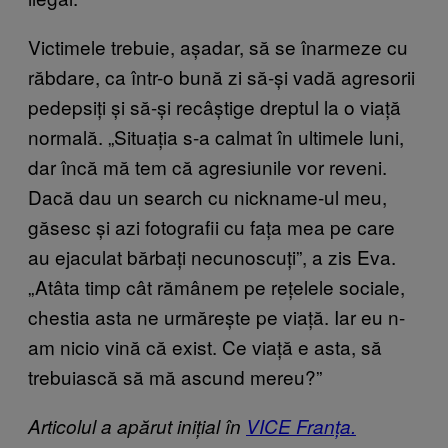
Victimele trebuie, așadar, să se înarmeze cu
răbdare, ca într-o bună zi să-și vadă agresorii
pedepsiți și să-și recâștige dreptul la o viață
normală. „Situația s-a calmat în ultimele luni,
dar încă mă tem că agresiunile vor reveni.
Dacă dau un search cu nickname-ul meu,
găsesc și azi fotografii cu fața mea pe care
au ejaculat bărbați necunoscuți”, a zis Eva.
„Atâta timp cât rămânem pe rețelele sociale,
chestia asta ne urmărește pe viață. Iar eu n-
am nicio vină că exist. Ce viață e asta, să
trebuiască să mă ascund mereu?”
Articolul a apărut inițial în
VICE Franța.