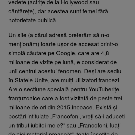
vedete (actrițe de la Hollywood sau
cântărețe), dar acestea sunt femei fără
notorietate publică.
Un site (a cărui adresă preferăm să n-o
menționăm) foarte ușor de accesat printr-o
simplă căutare pe Google, care are 4,8
milioane de vizite pe lună, e considerat de
unii centrul acestui fenomen. Deși are sediul
în Statele Unite, are mulți utilizatori francezi.
Are o secțiune specială pentru YouTuberițe
franțuzoaice care a fost vizitată de peste trei
milioane de ori din 2015 încoace. Există și
postări intitulate „Francofoni, vreți să-i aduceți
un tribut iubitei mele?” sau „Francofoni, luați
de aici material proaspăt”, toate însoțite de