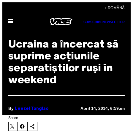
Skip
+ ROMÂNĂ
to
Open
content
SUBSCRIBE
NEWSLETTER
Menu
Ucraina a încercat să
suprime acțiunile
separatiștilor ruși în
weekend
By
April 14, 2014, 6:59am
Leezel Tanglao
Share: