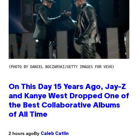
(PHOTO BY DANIEL BOCZARSKI/GETTY IMAGES FOR VEVO)
On This Day 15 Years Ago, Jay-Z
and Kanye West Dropped One of
the Best Collaborative Albums
of All Time
By
2 hours ago
Caleb Catlin