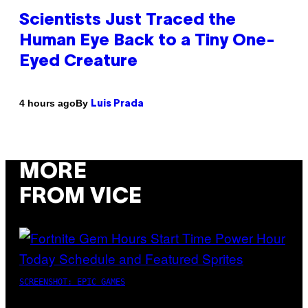
Scientists Just Traced the
Human Eye Back to a Tiny One-
Eyed Creature
By
4 hours ago
Luis Prada
MORE
FROM VICE
SCREENSHOT: EPIC GAMES