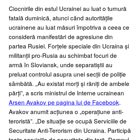
Ciocnirile din estul Ucrainei au luat o turnură
fatală duminică, atunci când autoritățile
ucrainene au luat măsuri împotriva a ceea ce
consideră manifestări de agresiune din
partea Rusiei. Forțele speciale din Ucraina și
militanții pro-Rusia au schimbat focuri de
armă în Sloviansk, unde separatiștii au
preluat controlul asupra unei secții de poliție
sâmbătă. „Au existat morți și răniți de ambele
părți”, a scris ministrul de Interne ucrainean
Arsen Avakov pe pagina lui de Facebook
.
Avakov anumit acțiunea o „operațiune anti-
teroristă”. „De situație se ocupă Serviciile de
Securitate Anti-Terorism din Ucraina. Participă
toate serviciile de securitate din țară. Domnul