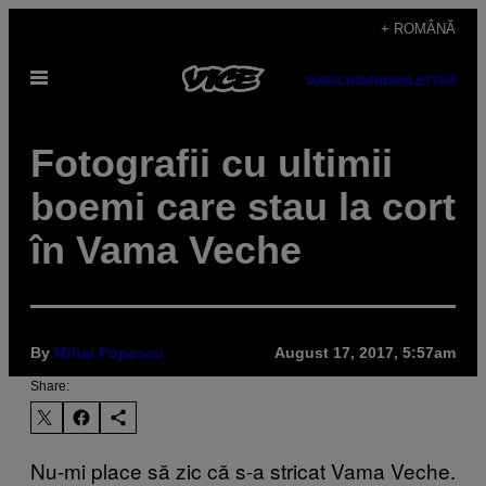
Skip
+ ROMÂNĂ
to
Open
content
SUBSCRIBE
NEWSLETTER
Menu
Fotografii cu ultimii
boemi care stau la cort
în Vama Veche
By
Mihai Popescu
August 17, 2017, 5:57am
Share:
Nu-mi place să zic că s-a stricat Vama Veche.