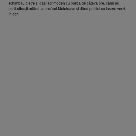
schimbau pietre și gaz lacrimogen cu poliția de câteva ore, când au
sosit ultrașii urlând, aruncând Molotoave și dând poliției cu lasere verzi
în ochi.