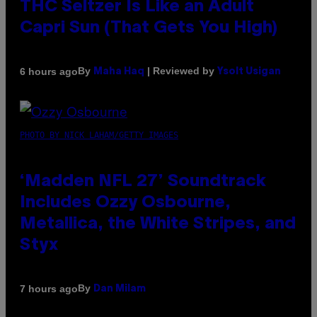
THC Seltzer Is Like an Adult
Capri Sun (That Gets You High)
By
| Reviewed by
6 hours ago
Maha Haq
Ysolt Usigan
PHOTO BY NICK LAHAM/GETTY IMAGES
‘Madden NFL 27’ Soundtrack
Includes Ozzy Osbourne,
Metallica, the White Stripes, and
Styx
By
7 hours ago
Dan Milam