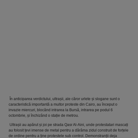
În anticiparea verdictului, ultrașii, ale căror urlete și slogane sunt o
caracteristică importantă a multor proteste din Cairo, au început o
invazie miercuri, blocând intrarea la Bursă, intrarea pe podul 6
octombrie, și închizând o stație de metrou.
Ultrașii au apărut și joi pe strada Qasr Al-Aini, unde protestatari mascați
au folosit țevi imense de metal pentru a dărâma zidul construit de forțele
de ordine pentru a ține protestele sub control. Demonstranții deja