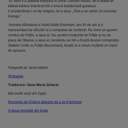
El-Tahri s-a alăturat marșului în zona Cornișei Nilului. Mi-a arătat un
bărbat bărbos îmbrăcat într-o tunică tradițională galabiya.
Considerându-l un tip religios, mi-a spus: „Ăsta e un semn că revoluția
învinge.”
Numele bărbatului e Nabil Abdel Rahmani, are 45 de ani și e
reprezentant de vânzări la o companie de confecții. Nu vrem un guvern
condus de Frăție, a spus el. Nu suntem mulțumiți de Frăție și nu ne
place de Obama, a spus el, lansându-se într-o tiradă despre conspirația
Statelor Unite cu Frăția Musulmană, tiradă ce a smuls mulțimii un ropot
de aplauze.
Fotografii de Jared Malsin
@Jmalsin
Traducere: Oana Maria Zaharia
Mai multe vești din Egipt:
Revoluția din Egipt e departe de a se fi terminat
A doua revoluție din Egipt