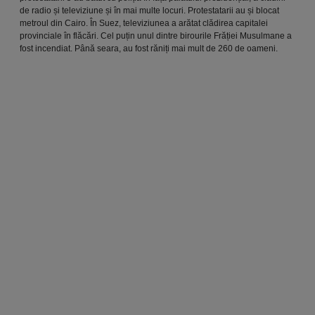
de radio și televiziune și în mai multe locuri. Protestatarii au și blocat
metroul din Cairo. În Suez, televiziunea a arătat clădirea capitalei
provinciale în flăcări. Cel puțin unul dintre birourile Frăției Musulmane a
fost incendiat. Până seara, au fost răniți mai mult de 260 de oameni.