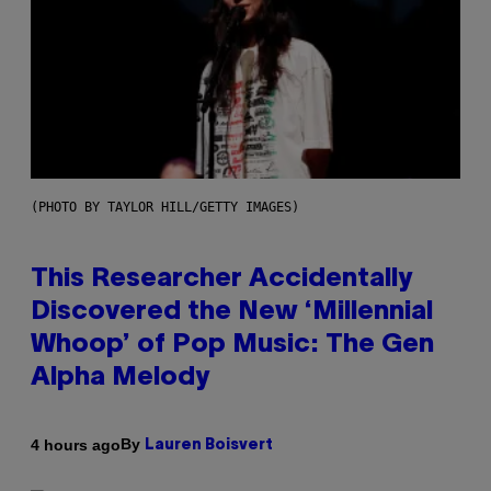
(PHOTO BY TAYLOR HILL/GETTY IMAGES)
This Researcher Accidentally
Discovered the New ‘Millennial
Whoop’ of Pop Music: The Gen
Alpha Melody
By
4 hours ago
Lauren Boisvert