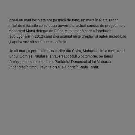
Vineri au avut loc o etalare pașnică de forțe, un marș în Piața Tahrir
inițiat de mișcările ce se opun guvernului actual condus de președintele
Mohamed Morsi delegat de Frăția Musulmană care a înnebunit
revoluționarii în 2012 când și-a asumat niște drepturi și puteri incredibile
și apoi a vrut să schimbe constituția.
Un alt marș a pornit dintr-un cartier din Cairo, Mohandesin, a mers de-a
lungul Cornișei Nilului și a traversat podul 6 octombrie, pe lângă
rămășițele arse ale sediului Partidului Democrat al lui Mubarak
(incendiat în timpul revoltelor) și s-a oprit în Piața Tahrir.