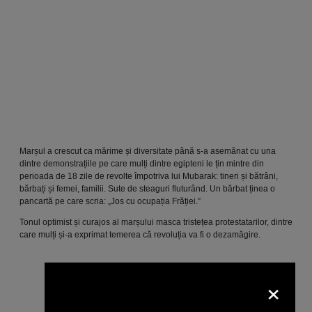
Marșul a crescut ca mărime și diversitate până s-a asemănat cu una
dintre demonstrațiile pe care mulți dintre egipteni le țin mintre din
perioada de 18 zile de revolte împotriva lui Mubarak: tineri și bătrâni,
bărbați și femei, familii. Sute de steaguri fluturând. Un bărbat ținea o
pancartă pe care scria: „Jos cu ocupația Frăției.”
Tonul optimist și curajos al marșului masca tristețea protestatarilor, dintre
care mulți și-a exprimat temerea că revoluția va fi o dezamăgire.
×