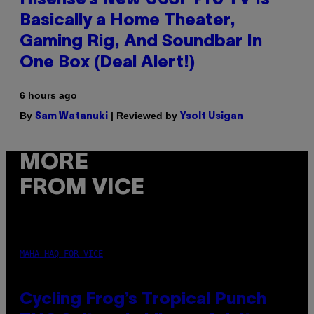
Hisense’s New U6SF Pro TV Is
Basically a Home Theater,
Gaming Rig, And Soundbar In
One Box (Deal Alert!)
6 hours ago
By
| Reviewed by
Sam Watanuki
Ysolt Usigan
MORE
FROM VICE
MAHA HAQ FOR VICE
Cycling Frog’s Tropical Punch