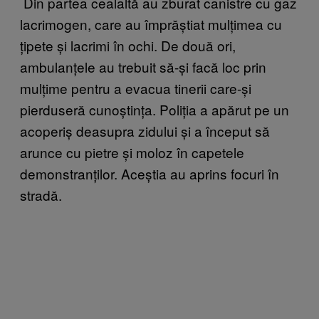
Din partea cealaltă au zburat canistre cu gaz
lacrimogen, care au împrăștiat mulțimea cu
țipete și lacrimi în ochi. De două ori,
ambulanțele au trebuit să-și facă loc prin
mulțime pentru a evacua tinerii care-și
pierduseră cunoștința. Poliția a apărut pe un
acoperiș deasupra zidului și a început să
arunce cu pietre și moloz în capetele
demonstranților. Aceștia au aprins focuri în
stradă.