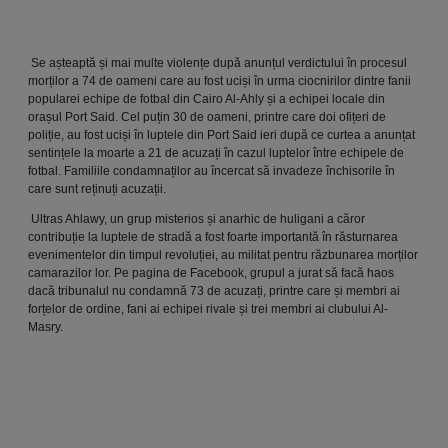
Se așteaptă și mai multe violențe după anunțul verdictului în procesul
morților a 74 de oameni care au fost uciși în urma ciocnirilor dintre fanii
popularei echipe de fotbal din Cairo Al-Ahly și a echipei locale din
orașul Port Said. Cel puțin 30 de oameni, printre care doi ofițeri de
poliție, au fost uciși în luptele din Port Said ieri după ce curtea a anunțat
sentințele la moarte a 21 de acuzați în cazul luptelor între echipele de
fotbal. Familiile condamnaților au încercat să invadeze închisorile în
care sunt reținuți acuzații.
Ultras Ahlawy, un grup misterios și anarhic de huligani a căror
contribuție la luptele de stradă a fost foarte importantă în răsturnarea
evenimentelor din timpul revoluției, au militat pentru răzbunarea morților
camarazilor lor. Pe pagina de Facebook, grupul a jurat să facă haos
dacă tribunalul nu condamnă 73 de acuzați, printre care și membri ai
forțelor de ordine, fani ai echipei rivale și trei membri ai clubului Al-
Masry.