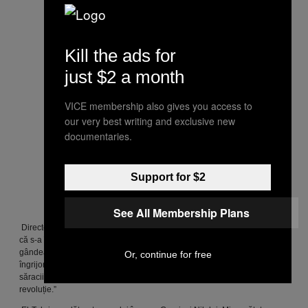
Kill the ads for
just $2 a month
VICE membership also gives you access to
our very best writing and exclusive new
documentaries.
Support for $2
See All Membership Plans
Directoarea de bancă Nermine El-Tahri, în vârstă de 51 de ani, a spus
că s-a întors în Egipt în 2008, după ce a trăit ani de zile în Anglia, dar se
gândea să plece din nou, pentru că se temea de puterea Frăției și era
Or, continue for free
îngrijorată în privința economiei. „Am făcut revoluția asta pentru a salva
săracii,” a spus ea. „Dar acum le merge mai rău decât înainte de
revoluție.”