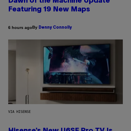
Dawn of the Machine Update
Featuring 19 New Maps
By
6 hours ago
Denny Connolly
VIA HISENSE