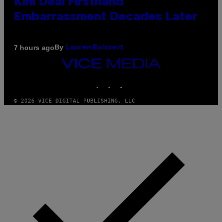
Kim Deal Firsthand
Embarrassment Decades Later
By
7 hours ago
Lauren Boisvert
VICE
MEDIA
INSTAGRAM
TIKTOK
YOUTUBE
© 2026 VICE DIGITAL PUBLISHING, LLC