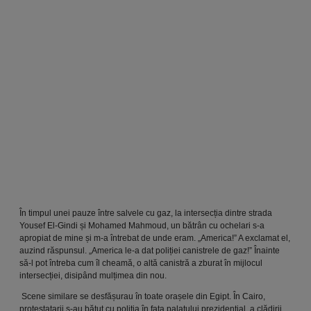
În timpul unei pauze între salvele cu gaz, la intersecția dintre strada
Yousef El-Gindi și Mohamed Mahmoud, un bătrân cu ochelari s-a
apropiat de mine și m-a întrebat de unde eram. „America!” A exclamat el,
auzind răspunsul. „America le-a dat poliției canistrele de gaz!” Înainte
să-l pot întreba cum îl cheamă, o altă canistră a zburat în mijlocul
intersecției, disipând mulțimea din nou.
Scene similare se desfășurau în toate orașele din Egipt. În Cairo,
protestatarii s-au bătut cu poliția în fața palatului prezidențial, a clădirii