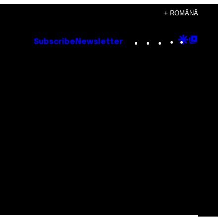
+ ROMÂNĂ
Instagram
TikTok
YouTube
Google
Goog
Subscribe
Newsletter
Discove
Top
Posts