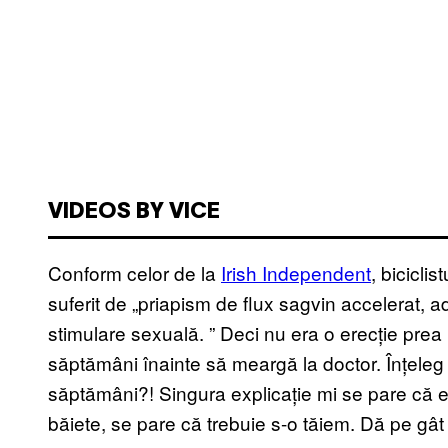
VIDEOS BY VICE
Conform celor de la
Irish Independent
, bicicli
suferit de „priapism de flux sagvin accelerat, a
stimulare sexuală. ” Deci nu era o erecție prea 
săptămâni înainte să meargă la doctor. Înțeleg s
săptămâni?! Singura explicație mi se pare că el
băiete, se pare că trebuie s-o tăiem. Dă pe gât