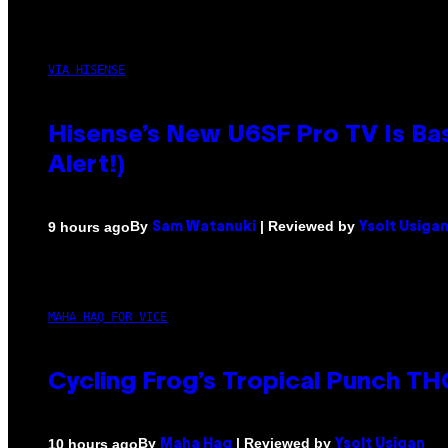
VIA HISENSE
Hisense’s New U6SF Pro TV Is Bas
Alert!)
By
| Reviewed by
9 hours ago
Sam Watanuki
Ysolt Usiga
MAHA HAQ FOR VICE
Cycling Frog’s Tropical Punch THC
By
| Reviewed by
10 hours ago
Maha Haq
Ysolt Usigan