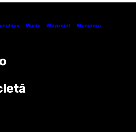
unchies
Music
Waypoint
Members
 o
cletă