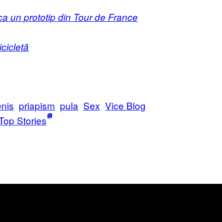
 ca un prototip din Tour de France
cicletă
nis
priapism
pula
Sex
Vice Blog
Top Stories