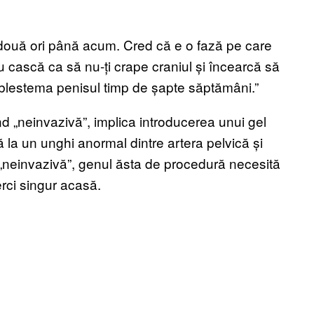
 două ori până acum. Cred că e o fază pe care
reu cască ca să nu-ți crape craniul și încearcă să
or blestema penisul timp de șapte săptămâni.”
nd „neinvazivă”, implica introducerea unui gel
nă la un unghi anormal dintre artera pelvică și
„neinvazivă”, genul ăsta de procedură necesită
rci singur acasă.