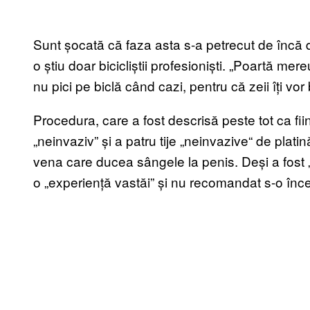
Sunt șocată că faza asta s-a petrecut de încă
o știu doar bicicliștii profesioniști. „Poartă me
nu pici pe biclă când cazi, pentru că zeii îți v
Procedura, care a fost descrisă peste tot ca fii
„neinvaziv” și a patru tije „neinvazive“ de plati
vena care ducea sângele la penis. Deși a fost 
o „experiență vastăi” și nu recomandat s-o înce