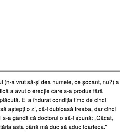
stul (n-a vrut să-și dea numele, ce șocant, nu?) a
dică a avut o erecție care s-a produs fără
plăcută. El a îndurat condiția timp de cinci
ă aștepți o zi, că-i dubioasă treaba, dar cinci
 s-a gândit că doctorul o să-i spună: „Căcat,
 tăria asta până mă duc să aduc foarfeca.”