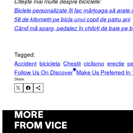
Citește mai multe despre biciclete:
Biclele personalizate îți fac mârțoaga să arate
5
8 de kilometri pe bicla unui copil de patru ani
C
ând mă sparg, pedalez în chiloți de baie pe bi
Tagged:
Accident
bicicleta
Chestii
ciclismo
erectie
pe
Follow Us On Discover
Make Us Preferred In 
Share:
MORE
FROM VICE