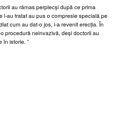
octorii au rămas perplecși după ce prima
re l-au tratat au pus o compresie specială pe
iat cum au dat-o jos, i-a revenit erecția. În
-o procedură neinvazivă, deși doctorii au
n istorie. ”