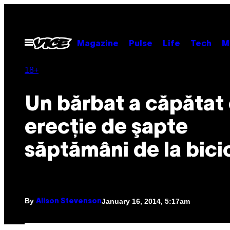
Skip
to
content
Open
Magazine
Pulse
Life
Tech
M
Menu
18+
Un bărbat a căpătat
erecţie de şapte
săptămâni de la bici
By
January 16, 2014, 5:17am
Alison Stevenson