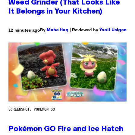
Weed Grinder (That Looks Like
It Belongs in Your Kitchen)
By
| Reviewed by
12 minutes ago
Maha Haq
Ysolt Usigan
SCREENSHOT: POKEMON GO
Pokémon GO Fire and Ice Hatch