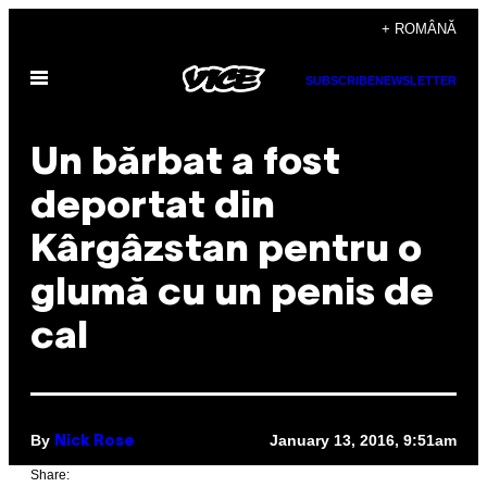
Skip
+ ROMÂNĂ
to
Open
content
SUBSCRIBE
NEWSLETTER
Menu
​Un bărbat a fost
deportat din
Kârgâzstan pentru o
glumă cu un penis de
cal
By
January 13, 2016, 9:51am
Nick Rose
Share: