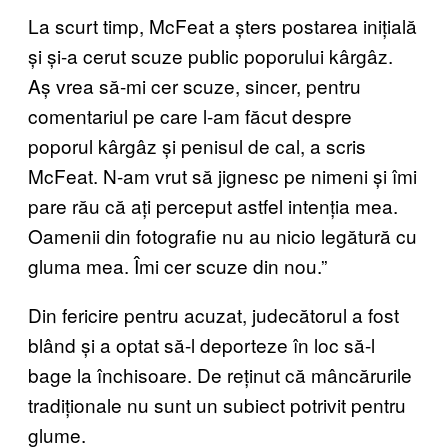
La scurt timp, McFeat a șters postarea inițială
și și-a cerut scuze public poporului kârgâz.
Aș vrea să-mi cer scuze, sincer, pentru
comentariul pe care l-am făcut despre
poporul kârgâz și penisul de cal, a scris
McFeat. N-am vrut să jignesc pe nimeni și îmi
pare rău că ați perceput astfel intenția mea.
Oamenii din fotografie nu au nicio legătură cu
gluma mea. Îmi cer scuze din nou.”
Din fericire pentru acuzat, judecătorul a fost
blând și a optat să-l deporteze în loc să-l
bage la închisoare. De reținut că mâncărurile
tradiționale nu sunt un subiect potrivit pentru
glume.