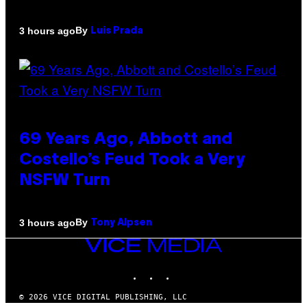
By
3 hours ago
Luis Prada
69 Years Ago, Abbott and
Costello’s Feud Took a Very
NSFW Turn
By
3 hours ago
Tony Alpsen
VICE
MEDIA
INSTAGRAM
TIKTOK
YOUTUBE
© 2026 VICE DIGITAL PUBLISHING, LLC