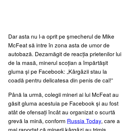
Dar asta nu l-a oprit pe șmecherul de Mike
McFeat să intre în zona asta de umor de
autobază. Dezamăgit de reacția prietenilor lui
de la masă, minerul scoțian a împărtășit
gluma și pe Facebook: „Kârgâzii stau la
coadă pentru delicatesa din penis de cal!”
Până la urmă, colegii mineri ai lui McFeat au
găsit gluma acestuia pe Facebook și au fost
atât de ofensați încât au organizat o scurtă
grevă la mină, conform
Russia Today
, care a
mai raportat că minerii kârgâzi au trimis