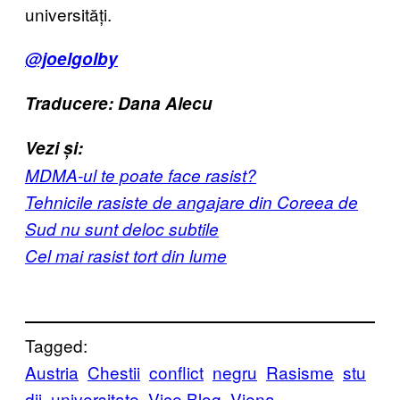
universități.
@joelgolby
Traducere: Dana Alecu
Vezi și:
MDMA-ul te poate face rasist?
Tehnicile rasiste de angajare din Coreea de
Sud nu sunt deloc subtile
Cel mai rasist tort din lume
Tagged:
Austria
Chestii
conflict
negru
Rasisme
stu
dii
universitate
Vice Blog
Viena