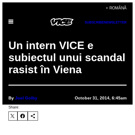
Skip
+ ROMÂNĂ
to
Open
content
SUBSCRIBE
NEWSLETTER
Menu
Un intern VICE e
subiectul unui scandal
rasist în Viena
By
Joel Golby
October 31, 2014, 6:45am
Share: