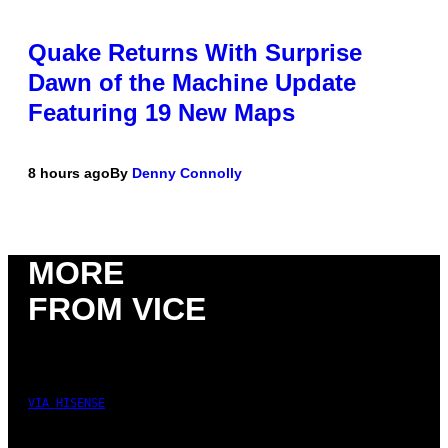
Quake Returns With Surprise
Dawn of the Machine Update
Featuring 19 New Maps
8 hours ago
By
Denny Connolly
MORE
FROM VICE
VIA HISENSE