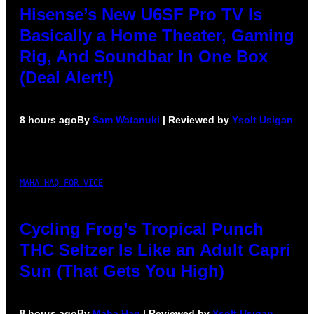
Hisense’s New U6SF Pro TV Is
Basically a Home Theater, Gaming
Rig, And Soundbar In One Box
(Deal Alert!)
8 hours ago
By
Sam Watanuki
| Reviewed by
Ysolt Usigan
MAHA HAQ FOR VICE
Cycling Frog’s Tropical Punch
THC Seltzer Is Like an Adult Capri
Sun (That Gets You High)
8 hours ago
By
Maha Haq
| Reviewed by
Ysolt Usigan