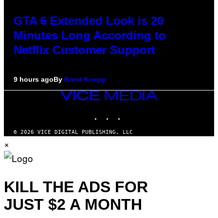
GTA 6 Extended Look is 20
Minutes Long According to
Netflix Customer Support
9 hours ago
By
Brent Koepp
VICE
MEDIA
INSTAGRAM
TIKTOK
YOUTUBE
© 2026 VICE DIGITAL PUBLISHING, LLC
×
KILL THE ADS FOR
JUST $2 A MONTH