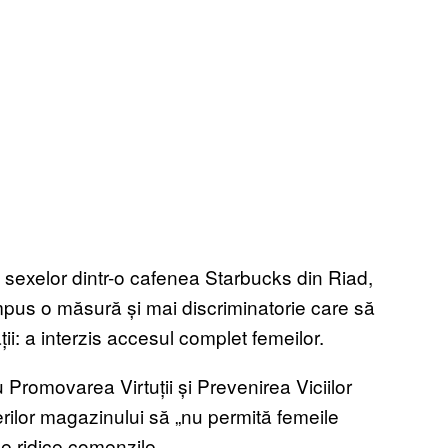
ul sexelor dintr-o cafenea Starbucks din Riad,
 impus o măsură și mai discriminatorie care să
i: a interzis accesul complet femeilor.
 Promovarea Virtuții și Prevenirea Viciilor
ilor magazinului să „nu permită femeile
 le ridice comenzile.