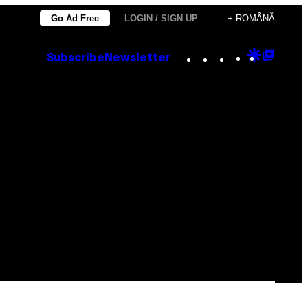
Go Ad Free
LOGIN / SIGN UP
+ ROMÂNĂ
Instagram
TikTok
YouTube
Google
Goog
Subscribe
Newsletter
Discove
Top
Posts