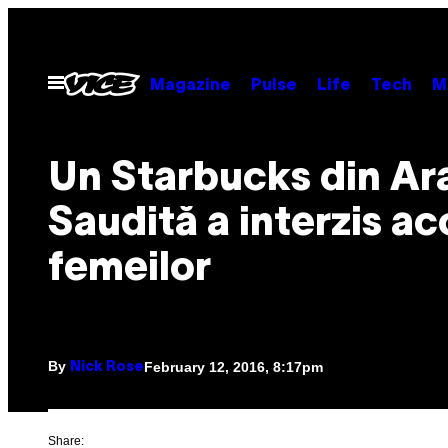
Skip
to
content
Open
Magazine
Pulse
Life
Tech
M
Menu
Un Starbucks din Ar
Saudită a interzis ac
femeilor
By
February 12, 2016, 8:17pm
Nick Rose
Share: