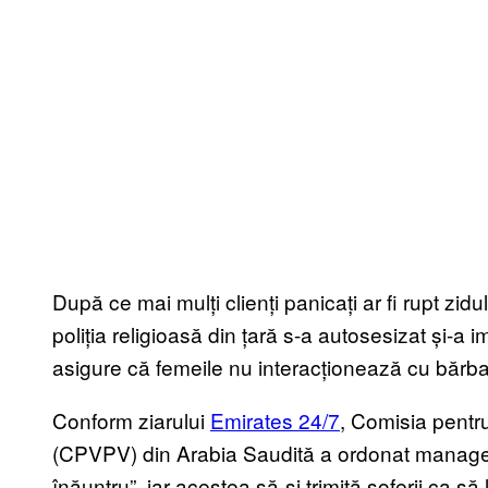
După ce mai mulți clienți panicați ar fi rupt zid
poliția religioasă din țară s-a autosesizat și-a
asigure că femeile nu interacționează cu bărbați
Conform ziarului
Emirates 24/7
, Comisia pentru
(CPVPV) din Arabia Saudită a ordonat manager
înăuntru”, iar acestea să-și trimită șoferii ca să