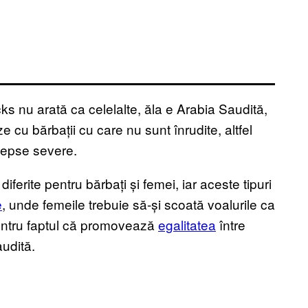
s nu arată ca celelalte, ăla e Arabia Saudită,
ze cu bărbații cu care nu sunt înrudite, altfel
edepse severe.
diferite pentru bărbați și femei, iar aceste tipuri
e
, unde femeile trebuie să-și scoată voalurile ca
entru faptul că promovează
egalitatea
între
audită.