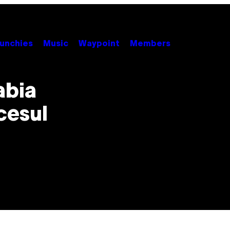
unchies
Music
Waypoint
Members
abia
cesul