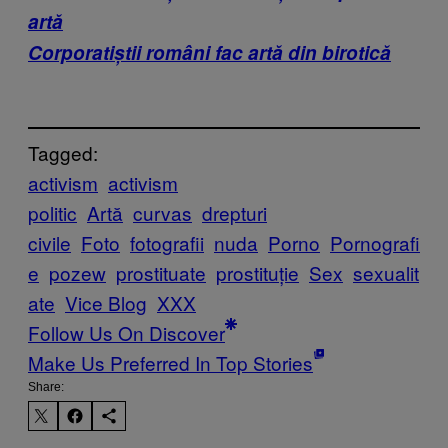
artă
Corporatiștii români fac artă din birotică
Tagged:
activism
activism
politic
Artă
curvas
drepturi
civile
Foto
fotografii
nuda
Porno
Pornografi
e
pozew
prostituate
prostituție
Sex
sexualit
ate
Vice Blog
XXX
Follow Us On Discover
Make Us Preferred In Top Stories
Share: