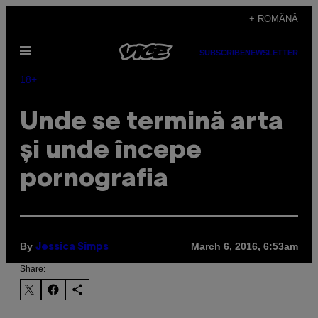
Skip
+ ROMÂNĂ
to
Open
content
SUBSCRIBE
NEWSLETTER
Menu
18+
Unde se termină arta
și unde începe
pornografia
By
March 6, 2016, 6:53am
Jessica Simps
Share: