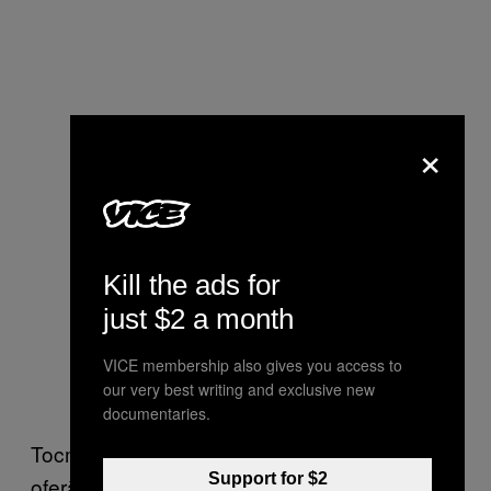
×
Kill the ads for
just $2 a month
VICE membership also gives you access to
our very best writing and exclusive new
documentaries.
Tocmai stigmatul ăsta îi previne pe cei care
Support for $2
oferă servicii sexuale să beneficieze de