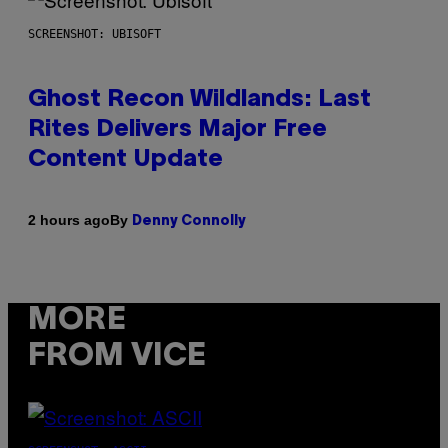
SCREENSHOT: UBISOFT
Ghost Recon Wildlands: Last
Rites Delivers Major Free
Content Update
By
2 hours ago
Denny Connolly
MORE
FROM VICE