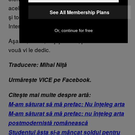
aceleaşi drepturi precum toţi ceilalţi muncitori
See All Membership Plans
şi tocmai din cauza lui se sărbătoreşte Ziua
Internaţională a Lucrătorilor Sexuali.
Or, continue for free
Aşa că, surori, fraţi şi curve, pozele astea
vouă vi le dedic.
Traducere: Mihai Niţă
Urmăreşte VICE pe Facebook.
Citeşte mai multe despre artă:
M-am săturat să mă prefac: Nu înţeleg arta
M-am săturat să mă prefac: nu înțeleg arta
postmodernistă românească
Studentul ăsta și-a mâncat șoldul pentru