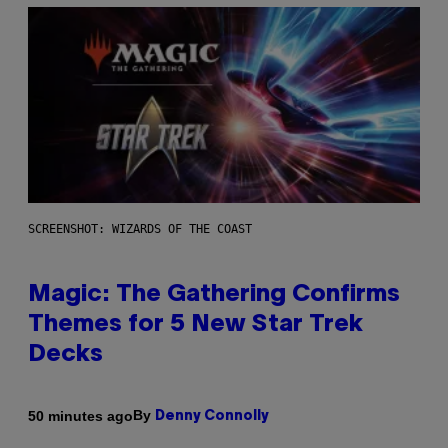
SCREENSHOT: WIZARDS OF THE COAST
Magic: The Gathering Confirms
Themes for 5 New Star Trek
Decks
By
50 minutes ago
Denny Connolly