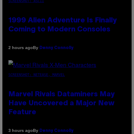
SCREENSHOT: ASCII
1999 Alien Adventure Is Finally
Coming to Modern Consoles
By
2 hours ago
Denny Connolly
SCREENSHOT: NETEASE, MARVEL
Marvel Rivals Dataminers May
Have Uncovered a Major New
Feature
By
3 hours ago
Denny Connolly