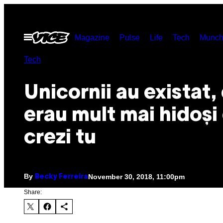
Skip
to
Open
Magazine
Pulse
Life
Tech
Munch
content
Menu
Tech
Unicornii au existat,
erau mult mai hidoși
crezi tu
By
November 30, 2018, 11:00pm
Becky Ferreira
Share: