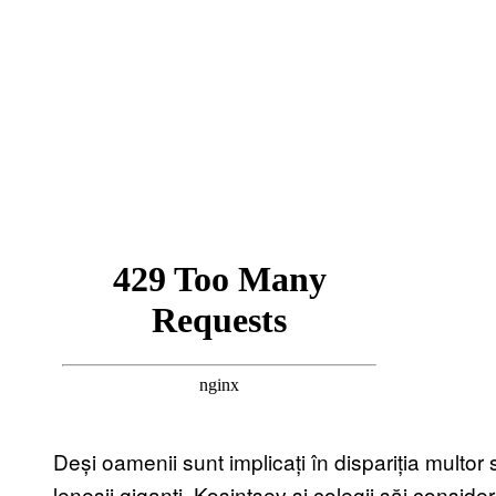
Deși oamenii sunt implicați în dispariția multor
leneșii giganți, Kosintsev și colegii săi consider