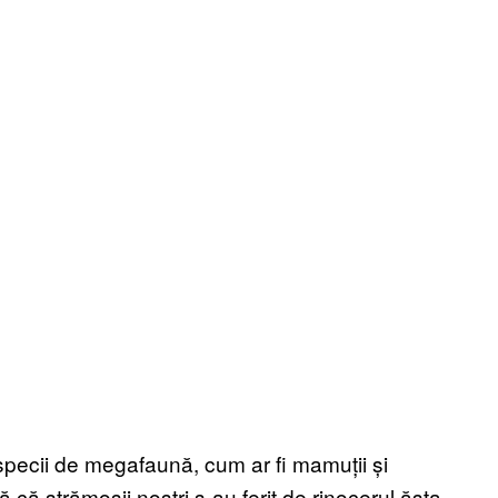
 specii de megafaună, cum ar fi mamuții și
ă că strămoșii noștri s-au ferit de rinocerul ăsta