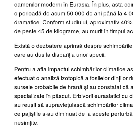
oamenilor moderni în Eurasia. În plus, asta coi
o perioadă de acum 50 000 de ani până la 4 00
dramatice. Conform studiului, aproximativ 40% 
de peste 45 de kilograme, au murit în timpul ac
Există o dezbatere aprinsă despre schimbările
care au dus la dispariția unor specii.
Pentru a afla impactul schimbărilor climatice as
efectuat o analiză izotopică a fosilelor dinților 
sursele probabile de hrană și au constatat că 
specializate în păscut. Erbivorii eurasiatici cu d
au reușit să supraviețuiască schimbărilor clim
ce pajiștile s-au diminuat de la aceste perturbăr
nesimțite.