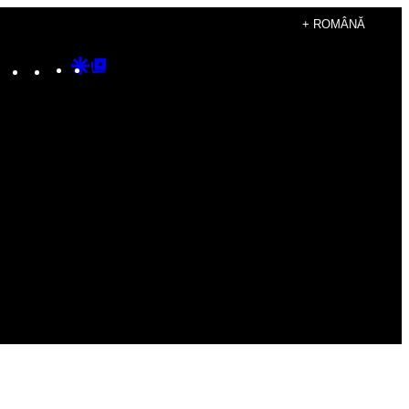
+ ROMÂNĂ
Instagram
TikTok
YouTube
Google
Google
Discover
Top
Posts