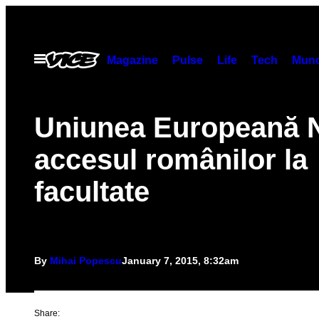
Skip
to
content
Open
Magazine
Pulse
Life
Tech
Munc
Menu
Uniunea Europeană N
accesul românilor la
facultate
By
Mihai Popescu
January 7, 2015, 8:32am
Share: