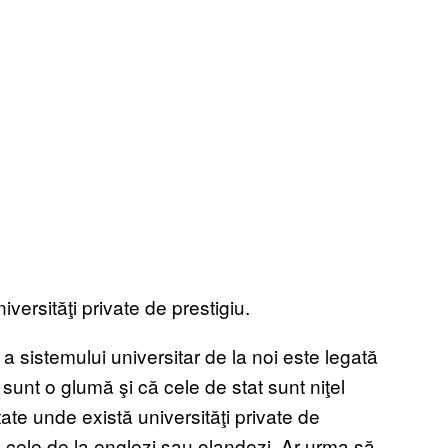
iversităţi private de prestigiu.
 a sistemului universitar de la noi este legată
i sunt o glumă şi că cele de stat sunt niţel
state unde există universităţi private de
 cele de la englezi sau olandezi. Ar urma să