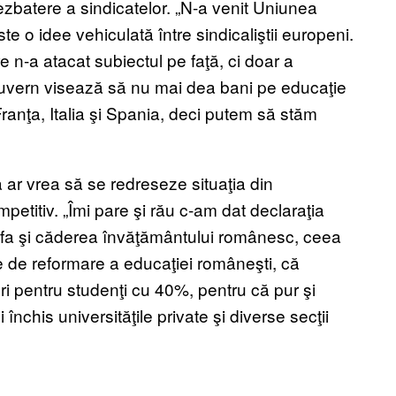
ezbatere a sindicatelor. „N-a venit Uniunea
 o idee vehiculată între sindicaliştii europeni.
 n-a atacat subiectul pe faţă, ci doar a
 guvern visează să nu mai dea bani pe educaţie
ranţa, Italia şi Spania, deci putem să stăm
ar vrea să se redreseze situaţia din
etitiv. „Îmi pare şi rău c-am dat declaraţia
trofa şi căderea învăţământului românesc, ceea
ile de reformare a educaţiei româneşti, că
i pentru studenţi cu 40%, pentru că pur şi
închis universităţile private şi diverse secţii