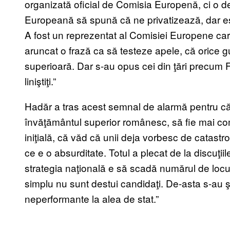
organizată oficial de Comisia Europenă, ci o d
Europeană să spună că ne privatizează, dar este
A fost un reprezentat al Comisiei Europene care
aruncat o frază ca să testeze apele, că orice
superioară. Dar s-au opus cei din ţări precum F
liniştiţi.”
Hadăr a tras acest semnal de alarmă pentru că 
învăţământul superior românesc, să fie mai comp
iniţială, că văd că unii deja vorbesc de catas
ce e o absurditate. Totul a plecat de la discuţi
strategia naţională e să scadă numărul de locur
simplu nu sunt destui candidaţi. De-asta s-au şi 
neperformante la alea de stat.”