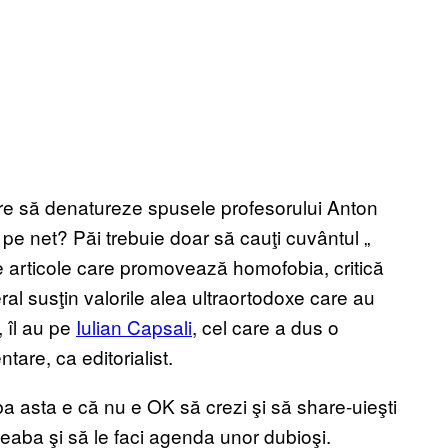
care să denatureze spusele profesorului Anton
e net? Păi trebuie doar să cauţi cuvântul „
l de articole care promovează homofobia, critică
ral susţin valorile alea ultraortodoxe care au
, îl au pe
Iulian Capsali
, cel care a dus o
re, ca editorialist.
a asta e că nu e OK să crezi şi să share-uieşti
degeaba şi să le faci agenda unor dubioşi.