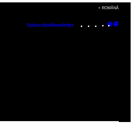
+ ROMÂNĂ
Instagram
TikTok
YouTube
Google
Googl
Subscribe
Newsletter
Discover
Top
Posts