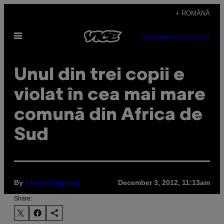
Skip
+ ROMÂNĂ
to
Open
content
SUBSCRIBE
NEWSLETTER
Menu
Unul din trei copii e
violat în cea mai mare
comună din Africa de
Sud
By
December 3, 2012, 11:13am
Claire Simpson
Share: