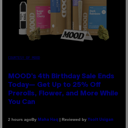
COURTESY OF MOOD
MOOD’s 4th Birthday Sale Ends
Today— Get Up to 25% Off
Prerolls, Flower, and More While
You Can
By
| Reviewed by
2 hours ago
Maha Haq
Ysolt Usigan