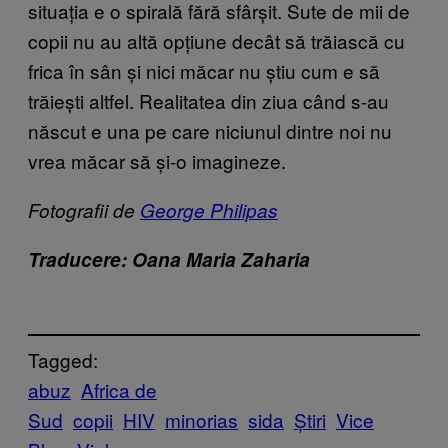
situația e o spirală fără sfârșit. Sute de mii de
copii nu au altă opțiune decât să trăiască cu
frica în sân și nici măcar nu știu cum e să
trăiești altfel. Realitatea din ziua când s-au
născut e una pe care niciunul dintre noi nu
vrea măcar să și-o imagineze.
Fotografii de
George Philipas
Traducere: Oana Maria Zaharia
Tagged:
abuz
Africa de
Sud
copii
HIV
minorias
sida
Știri
Vice