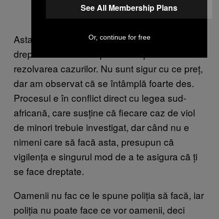
See All Membership Plans
Asta i-a făcut pe localnici să-și facă singuri
Or, continue for free
dreptate. Trebuie să plătească pentru
rezolvarea cazurilor. Nu sunt sigur cu ce preț,
dar am observat că se întâmplă foarte des.
Procesul e în conflict direct cu legea sud-
africană, care susține că fiecare caz de viol
de minori trebuie investigat, dar când nu e
nimeni care să facă asta, presupun că
vigilența e singurul mod de a te asigura că ți
se face dreptate.
Oamenii nu fac ce le spune poliția să facă, iar
poliția nu poate face ce vor oamenii, deci