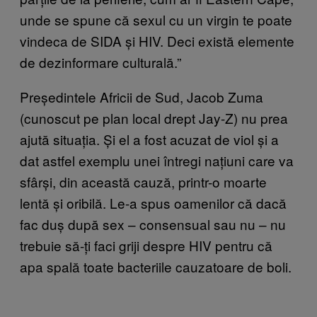
unde se spune că sexul cu un virgin te poate
vindeca de SIDA și HIV. Deci există elemente
de dezinformare culturală.”
Președintele Africii de Sud, Jacob Zuma
(cunoscut pe plan local drept Jay-Z) nu prea
ajută situația. Și el a fost acuzat de viol și a
dat astfel exemplu unei întregi națiuni care va
sfârși, din această cauză, printr-o moarte
lentă și oribilă. Le-a spus oamenilor că dacă
fac duș după sex – consensual sau nu – nu
trebuie să-ți faci griji despre HIV pentru că
apa spală toate bacteriile cauzatoare de boli.