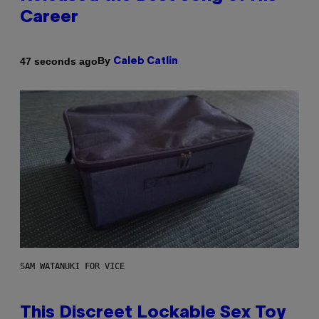
Career
By
47 seconds ago
Caleb Catlin
SAM WATANUKI FOR VICE
This Discreet Lockable Sex Toy