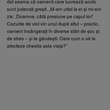
dat seama că oamenii care lucrează acolo
sunt judecați greșit. „M-am uitat la ei și mi-am
zis: ‚Doamne, câtă presiune pe capul lor!’
Cazurile de viol vin unul după altul – practic,
oameni însângerați în diverse stări de șoc și
de stres – și te gândești: Oare cum o să le
afecteze chestia asta viața?”