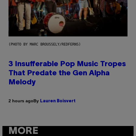
(PHOTO BY MARC BROUSSELY/REDFERNS)
3 Insufferable Pop Music Tropes
That Predate the Gen Alpha
Melody
By
2 hours ago
Lauren Boisvert
MORE