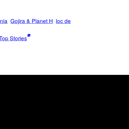
nia
Gojira & Planet H
loc de
Top Stories