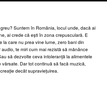
st greu? Suntem în România, locul unde, dacă ai
, ai crede că ești în zona crepusculară. E
rte la care nu prea vine lume, zero bani din
r audio, te miri cum mai rezistă să mănânce
Sau să dezvolte ceva intoleranță la alimentele
e vărsate. Dar tot continuă să facă muzică,
creație decât supraviețuirea.