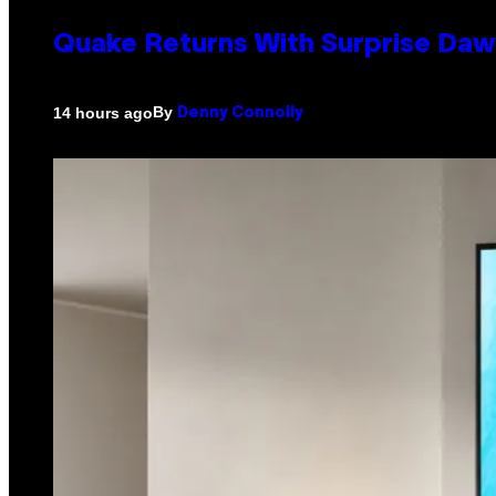
Quake Returns With Surprise Da
By
14 hours ago
Denny Connolly