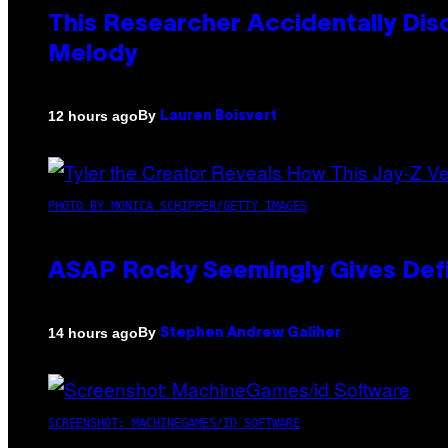
This Researcher Accidentally Dis
Melody
By
12 hours ago
Lauren Boisvert
PHOTO BY MONICA SCHIPPER/GETTY IMAGES
ASAP Rocky Seemingly Gives Defin
By
14 hours ago
Stephen Andrew Galiher
SCREENSHOT: MACHINEGAMES/ID SOFTWARE