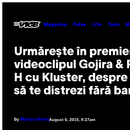
Skip
to
content
Open
Magazine
Pulse
Life
Tech
M
Menu
Urmărește în premie
videoclipul Gojira & 
H cu Kluster, despr
să te distrezi fără ba
By
August 6, 2015, 9:27am
Marius Ghenț