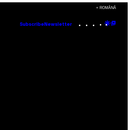
+ ROMÂNĂ
Instagram
TikTok
YouTube
Google
Goog
Subscribe
Newsletter
Discove
Top
Posts