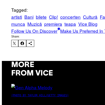
Tagged:
artisti
Bani
bilete
Clip!
concerten
Cultură
Fa
munca
Muzică
premiera
teapa
Vice Blog
Follow Us On Discover
Make Us Preferred In 
Share:
MORE
FROM VICE
(PHOTO BY TAYLOR HILL/GETTY IMAGES)