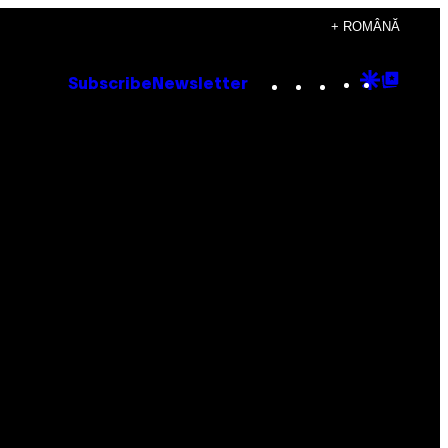
+ ROMÂNĂ
Instagram
TikTok
YouTube
Google
Goog
Subscribe
Newsletter
Discove
Top
Posts