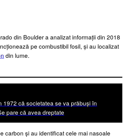
rado din Boulder a analizat informații din 2018
ncționează pe combustibil fosil, și au localizat
on
din lume.
n 1972 că societatea se va prăbuși în
 Se pare că avea dreptate
de carbon și au identificat cele mai nasoale