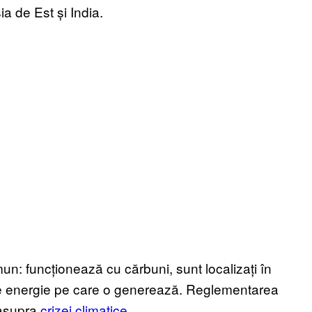
a de Est și India.
mun: funcționează cu cărbuni, sunt localizați în
 de energie pe care o generează. Reglementarea
 asupra
crizei climatice.