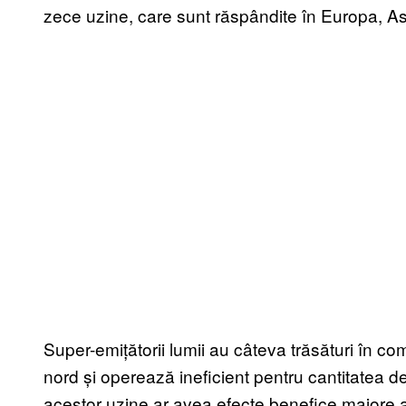
zece uzine, care sunt răspândite în Europa, Asi
Super-emițătorii lumii au câteva trăsături în co
nord și operează ineficient pentru cantitatea
acestor uzine ar avea efecte benefice majore