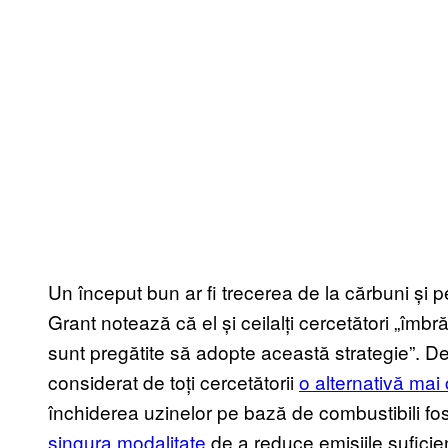
Un început bun ar fi trecerea de la cărbuni și pet
Grant notează că el și ceilalți cercetători „îmb
sunt pregătite să adopte această strategie”. Deș
considerat de toți cercetătorii
o alternativă mai
închiderea uzinelor pe bază de combustibili fosil
singura modalitate
de a reduce emisiile sufici