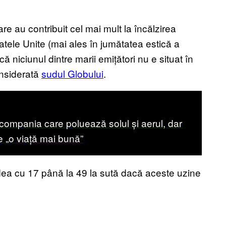
re au contribuit cel mai mult la încălzirea
tele Unite (mai ales în jumătatea estică a
că niciunul dintre marii emițători nu e situat în
onsiderată
sudul Globului
.
ompania care poluează solul și aerul, dar
e „o viață mai bună”
dea cu 17 până la 49 la sută dacă aceste uzine