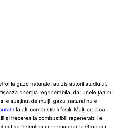
rol la gaze naturale, au zis autorii studiului.
rățișează energia regenerabilă, dar unele țări nu
i e susținut de mulți, gazul natural nu e
 curată
la alți combustibili fosili. Mulți cred că
i și trecerea la combustibili regenerabili e
ent cât să îndeplinim recomandarea Grupului