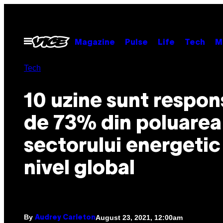
Skip
to
content
Open
Magazine
Pulse
Life
Tech
M
Menu
Tech
10 uzine sunt respon
de 73% din poluarea
sectorului energetic 
nivel global
By
August 23, 2021, 12:00am
Audrey Carleton