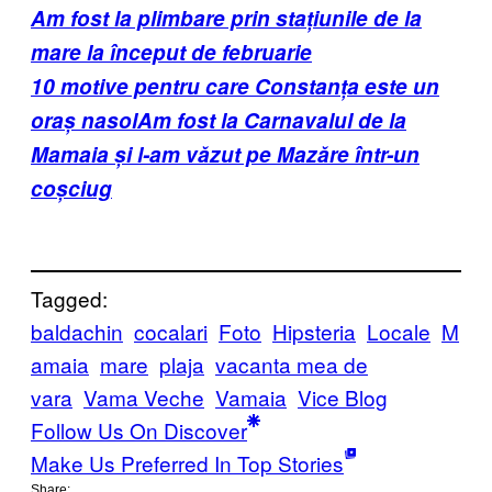
Am fost la plimbare prin stațiunile de la
mare la început de februarie
10 motive pentru care Constanța este un
oraș nasol
Am fost la Carnavalul de la
Mamaia și l-am văzut pe Mazăre într-un
coșciug
Tagged:
baldachin
cocalari
Foto
Hipsteria
Locale
M
amaia
mare
plaja
vacanta mea de
vara
Vama Veche
Vamaia
Vice Blog
Follow Us On Discover
Make Us Preferred In Top Stories
Share: