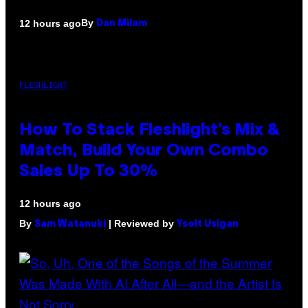
By
12 hours ago
Dan Milam
FLESHLIGHT
How To Stack Fleshlight’s Mix &
Match, Build Your Own Combo
Sales Up To 30%
12 hours ago
By
| Reviewed by
Sam Watanuki
Ysolt Usigan