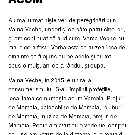
ACUM
Au mai urmat nişte veri de peregrinări prin
Vama Vache, uneori şi de câte patru-cinci ori,
şi-am continuat să aud cum „Vama Veche nu
mai e ce-a fost.” Vorba asta se auzea încă de
dinainte să fi ajuns eu pe-acolo şi au tot
spus-o mulţi, ani de-a rândul, şi după.
Vama Veche, în 2015, e un rai al
consumerismului. S-au împlinit profeţiile,
localitatea se numeşte acum Vamaia. Preţuri
de Mamaia, baldachine de Mamaia, „cluburi”
de Mamaia, muzică de Mamaia, preţuri de
Mamaia. Poate am avut eu o vedenie, dar pot
să jur c-am văzut, de la distanţă, şi-o roată d-