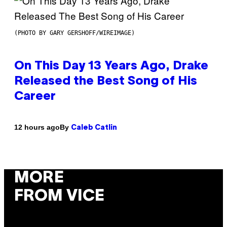
(PHOTO BY GARY GERSHOFF/WIREIMAGE)
On This Day 13 Years Ago, Drake
Released the Best Song of His
Career
By
12 hours ago
Caleb Catlin
MORE
FROM VICE