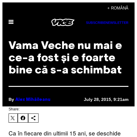
Skip
+ ROMÂNĂ
to
Open
content
SUBSCRIBE
NEWSLETTER
Menu
Vama Veche nu mai e
ce-a fost și e foarte
bine că s-a schimbat
By
July 28, 2015, 9:21am
Alex Mihăileanu
Share:
Ca în fiecare din ultimii 15 ani, se deschide