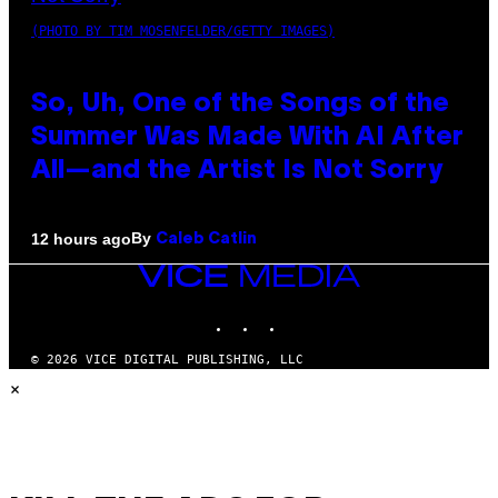
(PHOTO BY TIM MOSENFELDER/GETTY IMAGES)
So, Uh, One of the Songs of the
Summer Was Made With AI After
All—and the Artist Is Not Sorry
By
12 hours ago
Caleb Catlin
VICE
MEDIA
INSTAGRAM
TIKTOK
YOUTUBE
© 2026 VICE DIGITAL PUBLISHING, LLC
×