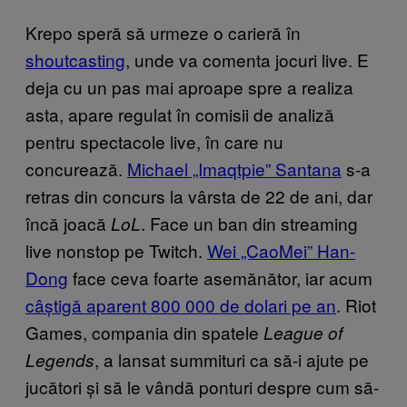
Krepo speră să urmeze o carieră în
shoutcasting
, unde va comenta jocuri live. E
deja cu un pas mai aproape spre a realiza
asta, apare regulat în comisii de analiză
pentru spectacole live, în care nu
concurează.
Michael „Imaqtpie” Santana
s-a
retras din concurs la vârsta de 22 de ani, dar
încă joacă
. Face un ban din streaming
LoL
live nonstop pe Twitch.
Wei „CaoMei” Han-
Dong
face ceva foarte asemănător, iar acum
câștigă aparent 800 000 de dolari pe an
. Riot
Games, compania din spatele
League of
, a lansat summituri ca să-i ajute pe
Legends
jucători și să le vândă ponturi despre cum să-