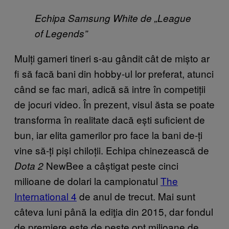
Echipa Samsung White de „League
of Legends”
Mulți gameri tineri s-au gândit cât de mișto ar
fi să facă bani din hobby-ul lor preferat, atunci
când se fac mari, adică să intre în competiții
de jocuri video.
În prezent, visul ăsta se poate
transforma în realitate dacă ești suficient de
bun, iar elita gamerilor pro face la bani de-ți
vine să-ți piși chiloții.
Echipa chinezească de
NewBee a câștigat peste cinci
Dota 2
milioane de dolari la campionatul
The
International 4
de anul de trecut. Mai sunt
câteva luni până la ediţia din 2015, dar fondul
de premiere este
de peste opt milioane de