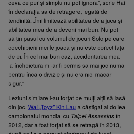
ceva ce pur și simplu nu pot ignora”, scrie Hai
în declarația sa de retragere, legată de
tendinită. „Îmi limitează abilitatea de a juca și
abilitatea mea de a deveni mai bun. Nu pot
să țin pasul cu volumul de jocuri Solo pe care
coechipierii mei le joacă și nu este corect față
de ei. În cel mai bun caz, accidentarea mea
la încheietură mi-ar fi permis să mai joc numai
pentru înca o divizie și nu era nici măcar
sigur.”
Leziuni similare i-au forțat pe mulți alții să iasă
din joc.
Wai „Toyz” Kin Lau
a câștigat al doilea
campionatul mondial cu
în
Taipei Assassins
2012, dar a fost forțat să se retragă în 2013,
după ce i s-a agravat sindromul de tunel