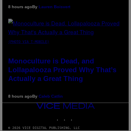
8 hours ago
By
Lauren Boisvert
(PHOTO VIA T-MOBILE)
Monoculture is Dead, and
Lollapalooza Proved Why That’s
Actually a Great Thing
8 hours ago
By
Caleb Catlin
VICE
MEDIA
INSTAGRAM
TIKTOK
YOUTUBE
© 2026 VICE DIGITAL PUBLISHING, LLC