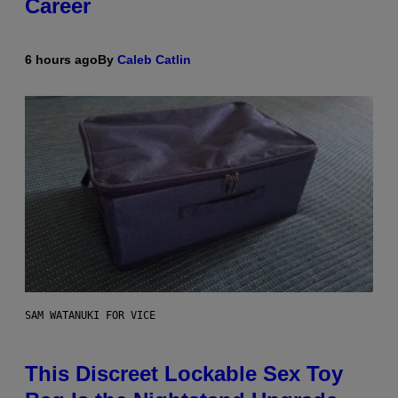
Career
6 hours ago
By
Caleb Catlin
SAM WATANUKI FOR VICE
This Discreet Lockable Sex Toy