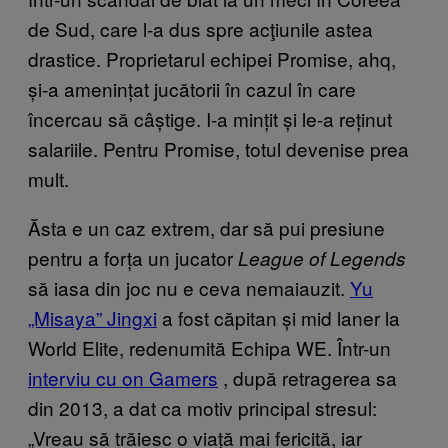
de Sud, care l-a dus spre acţiunile astea
drastice. Proprietarul echipei Promise, ahq,
și-a amenințat jucătorii în cazul în care
încercau să câștige. I-a mințit și le-a reținut
salariile. Pentru Promise, totul devenise prea
mult.
Ăsta e un caz extrem, dar să pui presiune
pentru a forța un jucator
League of Legends
să iasa din joc nu e ceva nemaiauzit.
Yu
„Misaya” Jingxi
a fost căpitan și mid laner la
World Elite, redenumită Echipa WE. Într-un
interviu cu on Gamers
, după retragerea sa
din 2013, a dat ca motiv principal stresul:
„Vreau să trăiesc o viață mai fericită, iar