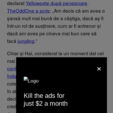
declarat
Yellowpete după pensionare
.
TheOddOne a scris
: „Am decis că am avea o
șansă mult mai bună de a câștiga, dacă aș fi
într-un rol de susținere, cum ar fi antrenor și
dacă am avea pe cineva mai bun care să
facă
jungling
.”
Chiar și Hai, considerat la un moment dat cel
mai bun mid laner din America de Nord,
s-a
×
confruntat cu oameni care-i puneau la
îndoială abilitățile
: „De-a lungul timpului,
colegii mei au început să-și piardă încrederea
în abilitățile mele ca jucător și ca factor de
Kill the ads for
decizie. Asta m-a afectat destul de tare. Nu
just $2 a month
cred că este un obstacol, pe care puteam să-l