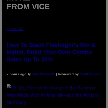
FROM VICE
FLESHLIGHT
How To Stack Fleshlight’s Mix &
Match, Build Your Own Combo
Sales Up To 30%
7 hours ago
By
Sam Watanuki
| Reviewed by
Ysolt Usigan