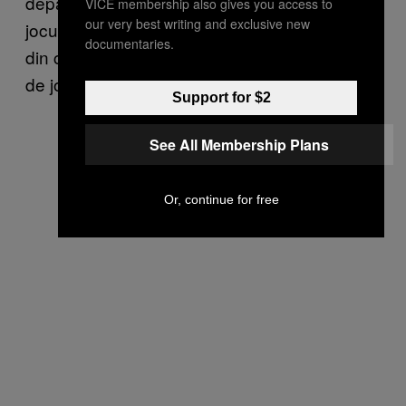
depășesc, și chiar m-a lovit.” Pe masură ce
VICE membership also gives you access to
our very best writing and exclusive new
jocul a evoluat și meta s-a schimbat, i-a fost
documentaries.
din ce în ce mai greu să câştige: „Stilul meu
de joc nu mai funcţiona.”
Support for $2
See All Membership Plans
Or, continue for free