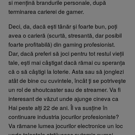
si mențină brandurile personale, după
terminarea carierei de gamer.
Deci, da, dacă ești tânăr și foarte bun, poți
avea o carieră (scurtă, stresantă, dar posibil
foarte profitabilă) din gaming profesionist.
Dar, dacă preferi să joci pentru tot restul vieții
tale, ești mai câştigat dacă rămai cu speranța
că o să câştigi la loterie. Asta sau să jonglezi
atât de bine cu cuvintele, încât ţi se potriveşte
un rol de shoutcaster sau de streamer. Va fi
interesant de văzut unde ajunge cineva ca
Hai peste alți 22 de ani. Îl va susține în
continuare industria jocurilor profesioniste?
Va rămane lumea jocurilor electronice un loc
unde talentele strălucesc puternic numai