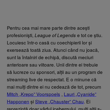
Pentru cea mai mare parte dintre acești
profesionişti,
e tot ce știu.
League of Legends
Locuiesc într-o casă cu coechipierii lor și
exersează toată ziua. Atunci când nu joacă,
sunt la întalniri de echipă, discută meciuri
anterioare sau viitoare. Unii dintre ei trebuie
să lucreze cu sponsori, alții au un program de
streaming live de respectat. E o minune că
mai mulți dintre ei nu cedează de tot, precum
Mitch „Krepo” Voorspoels
,
Lauri „Cyanide”
Happonen
și
Steve „Chauster” Chau
. Ei
reprezintă doar vârful icebergului, mulți alții s-