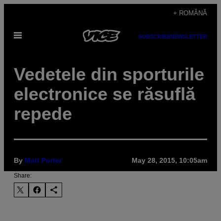
Skip
+ ROMÂNĂ
to
Open
content
SUBSCRIBE
NEWSLETTER
Menu
Vedetele din sporturile
electronice se răsuflă
repede
By
Matt Porter
May 28, 2015, 10:05am
Share: