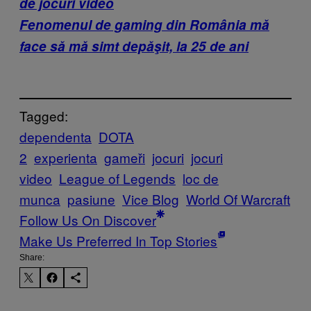
de jocuri video
Fenomenul de gaming din România mă
face să mă simt depăşit, la 25 de ani
Tagged:
dependenta
DOTA
2
experienta
gameři
jocuri
jocuri
video
League of Legends
loc de
munca
pasiune
Vice Blog
World Of Warcraft
Follow Us On Discover
Make Us Preferred In Top Stories
Share: