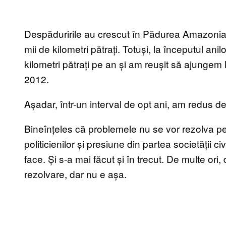
Despăduririle au crescut în Pădurea Amazoniană
mii de kilometri pătrați. Totuși, la începutul a
kilometri pătrați pe an și am reușit să ajungem l
2012.
Așadar, într-un interval de opt ani, am redus de
Bineînțeles că problemele nu se vor rezolva pe
politicienilor și presiune din partea societății c
face. Și s-a mai făcut și în trecut. De multe ori
rezolvare, dar nu e așa.