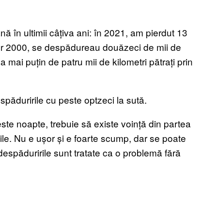
 în ultimii câțiva ani: în 2021, am pierdut 13
nilor 2000, se despădureau douăzeci de mii de
a mai puțin de patru mii de kilometri pătrați prin
spăduririle cu peste optzeci la sută.
ste noapte, trebuie să existe voință din partea
ivile. Nu e ușor și e foarte scump, dar se poate
, despăduririle sunt tratate ca o problemă fără