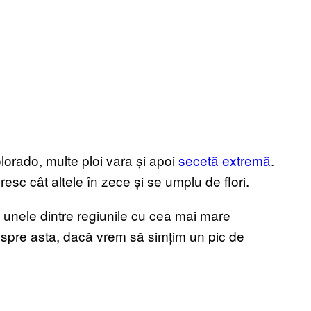
orado, multe ploi vara și apoi
secetă extremă
.
sc cât altele în zece și se umplu de flori.
t unele dintre regiunile cu cea mai mare
despre asta, dacă vrem să simțim un pic de