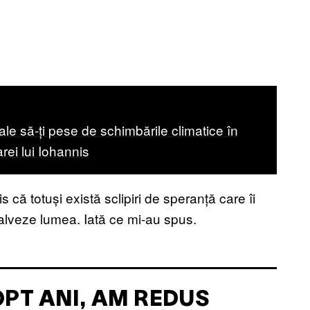
ale să-ți pese de schimbările climatice în
rei lui Iohannis
s că totuși există sclipiri de speranță care îi
salveze lumea. Iată ce mi-au spus.
OPT ANI, AM REDUS