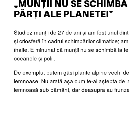
„MUNȚII NU SE SCHIMBĂ 
PĂRȚI ALE PLANETEI”
Studiez munții de 27 de ani și am fost unul dint
și criosferă în cadrul schimbărilor climatice; a
înalte. E minunat că munții nu se schimbă la fel
oceanele și polii.
De exemplu, putem găsi plante alpine vechi de 
lemnoase. Nu arată așa cum te-ai aștepta de l
lemnoasă sub pământ, dar deasupra au frunze ve