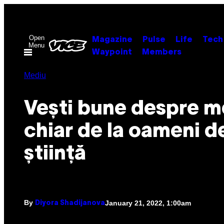
Skip
to
content
Open
Magazine
Pulse
Life
Tech
Menu
Waypoint
Members
Mediu
Vești bune despre m
chiar de la oameni d
știință
By
January 21, 2022, 1:00am
Diyora Shadijanova