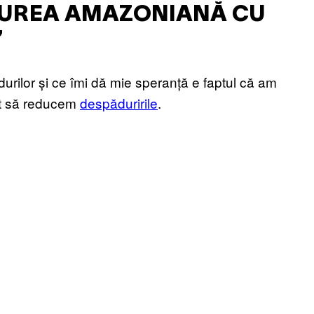
DUREA AMAZONIANĂ CU
”
rilor și ce îmi dă mie speranță e faptul că am
ușit să reducem
despăduririle
.