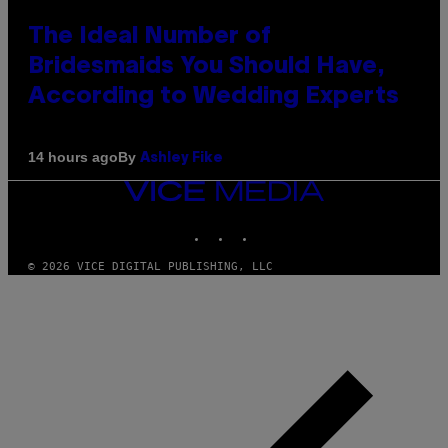
The Ideal Number of
Bridesmaids You Should Have,
According to Wedding Experts
By
14 hours ago
Ashley Fike
VICE
MEDIA
INSTAGRAM
TIKTOK
YOUTUBE
© 2026 VICE DIGITAL PUBLISHING, LLC