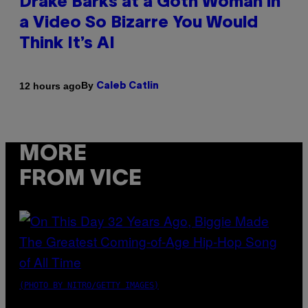
Drake Barks at a Goth Woman in
a Video So Bizarre You Would
Think It’s AI
By
12 hours ago
Caleb Catlin
MORE
FROM VICE
(PHOTO BY NITRO/GETTY IMAGES)