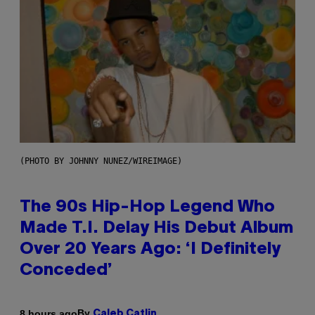
(PHOTO BY JOHNNY NUNEZ/WIREIMAGE)
The 90s Hip-Hop Legend Who
Made T.I. Delay His Debut Album
Over 20 Years Ago: ‘I Definitely
Conceded’
By
8 hours ago
Caleb Catlin