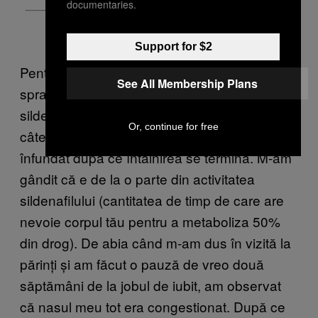
documentaries.
Support for $2
Pentru următoarele câteva luni, apelam la
See All Membership Plans
sprayul miraculos de fiecare dată când
sildenafilul îmi cauza congestii, deși
Or, continue for free
câteodată observam că deseori eram
înfundat după ce întâlnirea se termina. M-am
gândit că e de la o parte din activitatea
sildenafilului (cantitatea de timp de care are
nevoie corpul tău pentru a metaboliza 50%
din drog). De abia când m-am dus în vizită la
părinți și am făcut o pauză de vreo două
săptămâni de la jobul de iubit, am observat
că nasul meu tot era congestionat. După ce