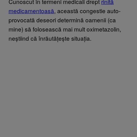
Cunoscut în termeni medicali drept
rinită
medicamentoasă
, această congestie auto-
provocată deseori determină oamenii (ca
mine) să folosească mai mult oximetazolin,
neștiind că înrăutățește situația.