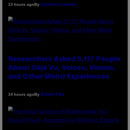
By
13 hours ago
Sammi Caramela
Researchers Asked 5,117 People
About Déjà Vu, Voices, Visions,
and Other Weird Experiences
By
14 hours ago
Ashley Fike