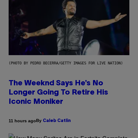
(PHOTO BY PEDRO BECERRA/GETTY IMAGES FOR LIVE NATION)
The Weeknd Says He’s No
Longer Going To Retire His
Iconic Moniker
By
11 hours ago
Caleb Catlin