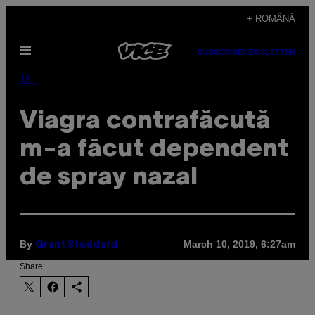
Skip
+ ROMÂNĂ
to
Open
content
SUBSCRIBE
NEWSLETTER
Menu
18+
Viagra contrafăcută
m-a făcut dependent
de spray nazal
By
March 10, 2019, 6:27am
Grant Stoddard
Share: