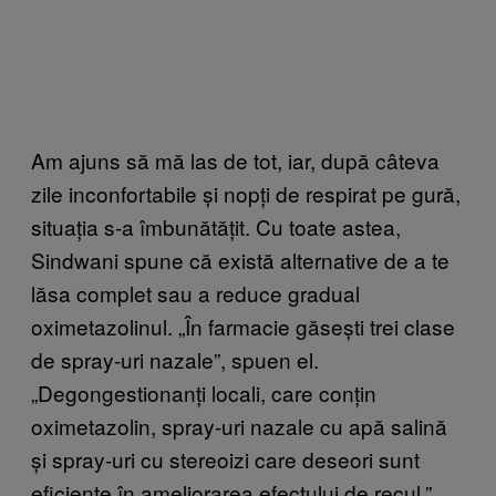
Am ajuns să mă las de tot, iar, după câteva
zile inconfortabile și nopți de respirat pe gură,
situația s-a îmbunătățit. Cu toate astea,
Sindwani spune că există alternative de a te
lăsa complet sau a reduce gradual
oximetazolinul. „În farmacie găsești trei clase
de spray-uri nazale”, spuen el.
„Degongestionanți locali, care conțin
oximetazolin, spray-uri nazale cu apă salină
și spray-uri cu stereoizi care deseori sunt
eficiente în ameliorarea efectului de recul.”