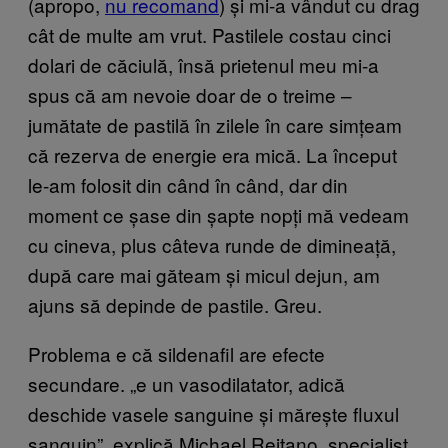
(apropo,
nu recomand
) și mi-a vândut cu drag
cât de multe am vrut. Pastilele costau cinci
dolari de căciulă, însă prietenul meu mi-a
spus că am nevoie doar de o treime –
jumătate de pastilă în zilele în care simțeam
că rezerva de energie era mică. La început
le-am folosit din când în când, dar din
moment ce șase din șapte nopți mă vedeam
cu cineva, plus câteva runde de dimineață,
după care mai găteam și micul dejun, am
ajuns să depinde de pastile. Greu.
Problema e că sildenafil are efecte
secundare. „e un vasodilatator, adică
deschide vasele sanguine și mărește fluxul
sanguin”, explică Michael Reitano, specialist