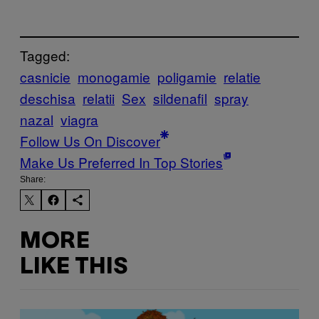
Tagged:
casnicie
monogamie
poligamie
relatie
deschisa
relatii
Sex
sildenafil
spray
nazal
viagra
Follow Us On Discover
Make Us Preferred In Top Stories
Share:
MORE
LIKE THIS