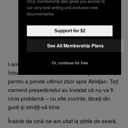
VICE membership also gives you access to
our very best writing and exclusive new
documentaries.
Support for $2
See All Membership Plans
I-am explicat că era foarte important să ne
Or, continue for free
întoarcem în Gabon a doua zi după-amiază,
pentru a prinde ultimul zbor spre Abidjan. Toți
oamenii președintelui au insistat că nu va fi
nicio problemă – cu alte cuvinte, tăceți din
gură și simțiți-vă bine.
Înainte de cină ne-am uitat la știrile de seară,