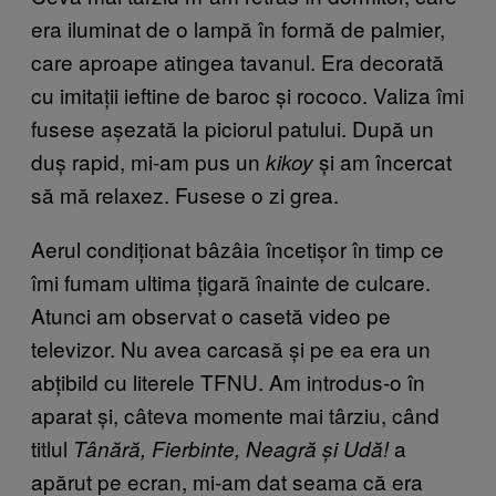
era iluminat de o lampă în formă de palmier,
care aproape atingea tavanul. Era decorată
cu imitații ieftine de baroc și rococo. Valiza îmi
fusese așezată la piciorul patului. După un
duș rapid, mi-am pus un
și am încercat
kikoy
să mă relaxez. Fusese o zi grea.
Aerul condiționat bâzâia încetișor în timp ce
îmi fumam ultima țigară înainte de culcare.
Atunci am observat o casetă video pe
televizor. Nu avea carcasă și pe ea era un
abțibild cu literele TFNU. Am introdus-o în
aparat și, câteva momente mai târziu, când
titlul
a
Tânără, Fierbinte, Neagră și Udă!
apărut pe ecran, mi-am dat seama că era