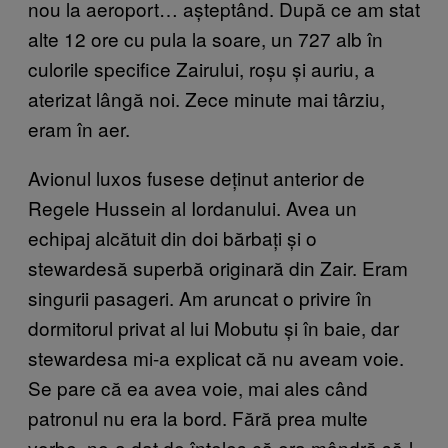
nou la aeroport… așteptând. După ce am stat
alte 12 ore cu pula la soare, un 727 alb în
culorile specifice Zairului, roșu și auriu, a
aterizat lângă noi. Zece minute mai târziu,
eram în aer.
Avionul luxos fusese deținut anterior de
Regele Hussein al Iordanului. Avea un
echipaj alcătuit din doi bărbați și o
stewardesă superbă originară din Zair. Eram
singurii pasageri. Am aruncat o privire în
dormitorul privat al lui Mobutu și în baie, dar
stewardesa mi-a explicat că nu aveam voie.
Se pare că ea avea voie, mai ales când
patronul nu era la bord. Fără prea multe
vorbe, ne-a dat de înțeles că era mândră să-l