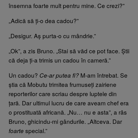
însemna foarte mult pentru mine. Ce crezi?”
„Adică să ți-o dea cadou?”
„Desigur. Aș purta-o cu mândrie.”
„Ok”, a zis Bruno. „Stai să văd ce pot face. Știi
că deja ți-a trimis un cadou în cameră.”
Un cadou?
M-am întrebat. Se
Ce-ar putea fi?
știa că Mobutu trimitea frumuseți zairiene
reporterilor care scriau despre luptele din
țară. Dar ultimul lucru de care aveam chef era
o prostituată africană. „Nu… nu e asta”, a râs
Bruno, ghicindu-mi gândurile. „Altceva. Dar
special.”
foarte