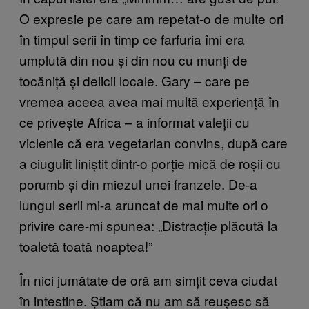
O expresie pe care am repetat-o de multe ori
în timpul serii în timp ce farfuria îmi era
umplută din nou și din nou cu munți de
tocăniță și delicii locale. Gary – care pe
vremea aceea avea mai multă experiență în
ce privește Africa – a informat valeții cu
viclenie că era vegetarian convins, după care
a ciugulit liniștit dintr-o porție mică de roșii cu
porumb și din miezul unei franzele. De-a
lungul serii mi-a aruncat de mai multe ori o
privire care-mi spunea: „Distracție plăcută la
toaletă toată noaptea!”
În nici jumătate de oră am simțit ceva ciudat
în intestine. Știam că nu am să reușesc să