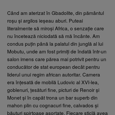
Când am aterizat în Gbadolite, din pământul
roșu și argilos ieșeau aburi. Puteai
literalmente să miroși Africa, o senzație care
nu încetează niciodată să mă încânte. Am
condus puțin până la palatul din junglă al lui
Mobutu, unde am fost primiți de îndată într-un
salon imens care părea mai potrivit pentru un
conducător de stat european decât pentru
liderul unui regim african autoritar. Camera
era înțesată de mobilă Ludovic al XVI-lea,
goblenuri, țesături fine, picturi de Renoir și
Monet și în capăt trona un bar superb din
mahon plin cu cognacuri fine, calvados și
băuturi spirtoase asortate. Fiecare sticlă avea