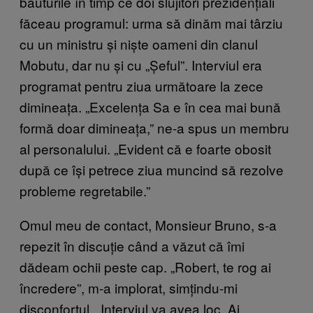
băuturile în timp ce doi slujitori prezidențiali
făceau programul: urma să dinăm mai târziu
cu un ministru și niște oameni din clanul
Mobutu, dar nu și cu „Șeful”. Interviul era
programat pentru ziua următoare la zece
dimineața. „Excelența Sa e în cea mai bună
formă doar dimineața,” ne-a spus un membru
al personalului. „Evident că e foarte obosit
după ce își petrece ziua muncind să rezolve
probleme regretabile.”
Omul meu de contact, Monsieur Bruno, s-a
repezit în discuție când a văzut că îmi
dădeam ochii peste cap. „Robert, te rog ai
încredere”, m-a implorat, simțindu-mi
disconfortul. „Interviul va avea loc. Ai