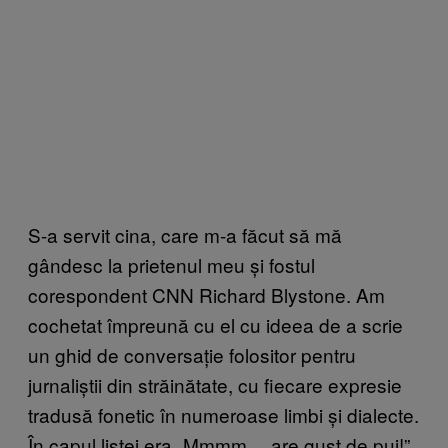
S-a servit cina, care m-a făcut să mă
gândesc la prietenul meu și fostul
corespondent CNN Richard Blystone. Am
cochetat împreună cu el cu ideea de a scrie
un ghid de conversație folositor pentru
jurnaliștii din străinătate, cu fiecare expresie
tradusă fonetic în numeroase limbi și dialecte.
În capul listei era „Mmmm… are gust de pui!”