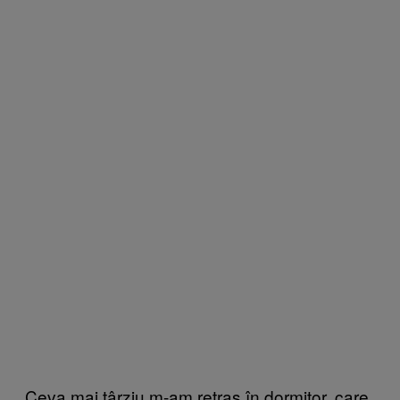
Ceva mai târziu m-am retras în dormitor, care