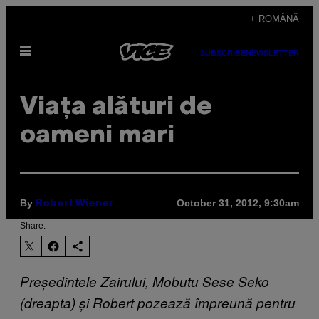
Skip
+ ROMÂNĂ
to
Open
content
SUBSCRIBE
NEWSLETTER
Menu
Viața alături de
oameni mari
By
October 31, 2012, 9:30am
Robert Wiener
Share:
Președintele Zairului, Mobutu Sese Seko
(dreapta) și Robert pozează împreună pentru