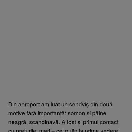
Din aeroport am luat un sendviș din două
motive fără importanță: somon și pâine
neagră, scandinavă. A fost și primul contact
cu prețurile: mari – cel puțin la prima vedere!