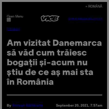
Skip
+ ROMÂNĂ
to
Open Menu
content
SUBSCRIBE
NEWSLETTER
Călătorii
Am vizitat Danemarca
să văd cum trăiesc
bogații și-acum nu
știu de ce aș mai sta
în România
By
September 20, 2021, 7:57am
Răzvan Băltărețu