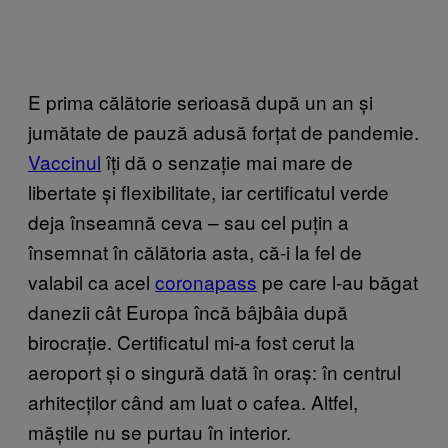
E prima călătorie serioasă după un an și
jumătate de pauză adusă forțat de pandemie.
Vaccinul
îți dă o senzație mai mare de
libertate și flexibilitate, iar certificatul verde
deja înseamnă ceva – sau cel puțin a
însemnat în călătoria asta, că-i la fel de
valabil ca acel
coronapass
pe care l-au băgat
danezii cât Europa încă bâjbâia după
birocrație. Certificatul mi-a fost cerut la
aeroport și o singură dată în oraș: în centrul
arhitecților când am luat o cafea. Altfel,
măștile nu se purtau în interior.