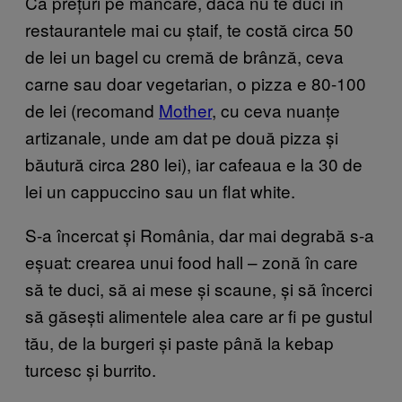
Ca prețuri pe mâncare, dacă nu te duci în
restaurantele mai cu ștaif, te costă circa 50
de lei un bagel cu cremă de brânză, ceva
carne sau doar vegetarian, o pizza e 80-100
de lei (recomand
Mother
, cu ceva nuanțe
artizanale, unde am dat pe două pizza și
băutură circa 280 lei), iar cafeaua e la 30 de
lei un cappuccino sau un flat white.
S-a încercat și România, dar mai degrabă s-a
eșuat: crearea unui food hall – zonă în care
să te duci, să ai mese și scaune, și să încerci
să găsești alimentele alea care ar fi pe gustul
tău, de la burgeri și paste până la kebap
turcesc și burrito.