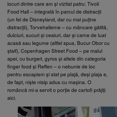
locuri dintre care am și vizitat patru: Tivoli
Food Hall – integrată în parcul de distracții
(un fel de Disneyland, dar cu mai puține
distracții), Torvehallerne – cu mâncare gătită,
dulciuri, sucuri și ceaiuri, dar și carne de luat
acasă sau legume (altfel spus, Bucur Obor cu
ștaif), Copenhagen Street Food – pe malul
apei, cu burgeri, gyros și altele din categoria
finger food și Reffen – o nebunie de loc
pentru escapism și stat pe plajă, deși plaja e,
de fapt, niște nisip adus cu mașina. O
româncă mi-a servit o porție de cartofi prăjiți
aici.