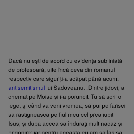
Dacă nu ești de acord cu evidența subliniată
de profesoară, uite încă ceva din romanul
respectiv care sigur ți-a scăpat până acum:
antisemitismul
lui Sadoveanu. „Dintre jidovi, a
chemat pe Moise şi i-a poruncit: Tu să scrii o
lege; şi când va veni vremea, să pui pe farisei
să răstignească pe fiul meu cel prea iubit
Isus; şi după aceea să înduraţi mult năcaz şi
prigonire; iar pentru aceasta eu am să las să