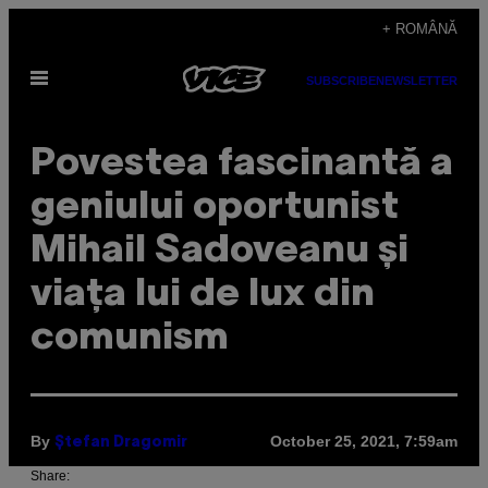
Skip
+ ROMÂNĂ
to
Open
content
SUBSCRIBE
NEWSLETTER
Menu
Povestea fascinantă a
geniului oportunist
Mihail Sadoveanu și
viața lui de lux din
comunism
By
October 25, 2021, 7:59am
Ștefan Dragomir
Share: