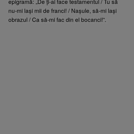
epigramă: „De ți-ai face testamentul / Tu să
nu-mi lași mii de franci! / Nașule, să-mi lași
obrazul / Ca să-mi fac din el bocanci!”.