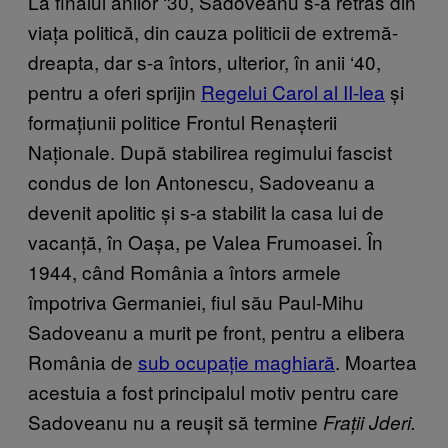
La finalul anilor ‘30, Sadoveanu s-a retras din
viața politică, din cauza politicii de extremă-
dreapta, dar s-a întors, ulterior, în anii ‘40,
pentru a oferi sprijin
Regelui Carol al II-lea
și
formațiunii politice Frontul Renașterii
Naționale. După stabilirea regimului fascist
condus de Ion Antonescu, Sadoveanu a
devenit apolitic și s-a stabilit la casa lui de
vacanță, în Oașa, pe Valea Frumoasei. În
1944, când România a întors armele
împotriva Germaniei, fiul său Paul-Mihu
Sadoveanu a murit pe front, pentru a elibera
România de
sub ocupație maghiară
. Moartea
acestuia a fost principalul motiv pentru care
Sadoveanu nu a reușit să termine
Frații Jderi.