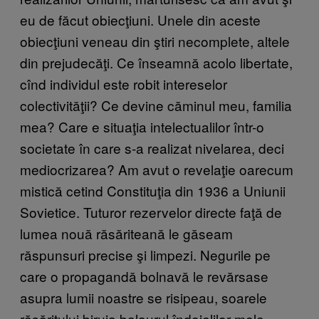
eu de făcut obiecţiuni. Unele din aceste
obiecţiuni veneau din ştiri necomplete, altele
din prejudecăţi. Ce înseamnă acolo libertate,
cînd individul este robit intereselor
colectivităţii? Ce devine căminul meu, familia
mea? Care e situaţia intelectualilor într-o
societate în care s-a realizat nivelarea, deci
mediocrizarea? Am avut o revelaţie oarecum
mistică cetind Constituţia din 1936 a Uniunii
Sovietice. Tuturor rezervelor directe faţă de
lumea nouă răsăriteană le găseam
răspunsuri precise şi limpezi. Negurile pe
care o propagandă bolnavă le revărsase
asupra lumii noastre se risipeau, soarele
răsăritului biruia balaurul îndoielilor mele.