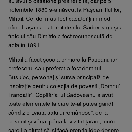
au avut o căsătorie prea fericită, dar pe 5
noiembrie 1880 s-a născut la Pașcani fiul lor,
Mihail. Cei doi n-au fost căsătoriți în mod
oficial, așa că paternitatea lui Sadoveanu și a
fratelui său Dimitrie a fost recunoscută de-
abia în 1891.
Mihail a făcut școala primară la Pașcani, iar
profesorul său preferat a fost domnul
Busuioc, personaj și sursa principală de
inspirație pentru colecția de povești „Domnu’
Trandafir”
Copilăria lui Sadoveanu a avut
.
toate elementele la care te-ai putea gândi
când zici „viața satului românesc”: de la
pescuit și vânat până la vizitat țărani, lucru
care l-a ajutat să-și facă propria idee despre