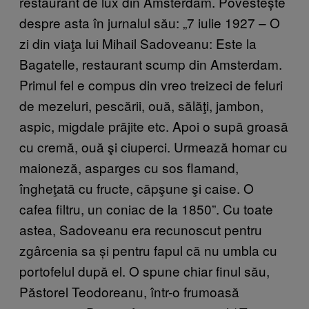
restaurant de lux din Amsterdam. Povestește
despre asta în jurnalul său: „7 iulie 1927 – O
zi din viaţa lui Mihail Sadoveanu: Este la
Bagatelle, restaurant scump din Amsterdam.
Primul fel e compus din vreo treizeci de feluri
de mezeluri, pescării, ouă, sălăţi, jambon,
aspic, migdale prăjite etc. Apoi o supă groasă
cu cremă, ouă şi ciuperci. Urmează homar cu
maioneză, asparges cu sos flamand,
îngheţată cu fructe, căpşune şi caise. O
cafea filtru, un coniac de la 1850”. Cu toate
astea, Sadoveanu era recunoscut pentru
zgârcenia sa și pentru fapul că nu umbla cu
portofelul după el. O spune chiar finul său,
Păstorel Teodoreanu, într-o frumoasă