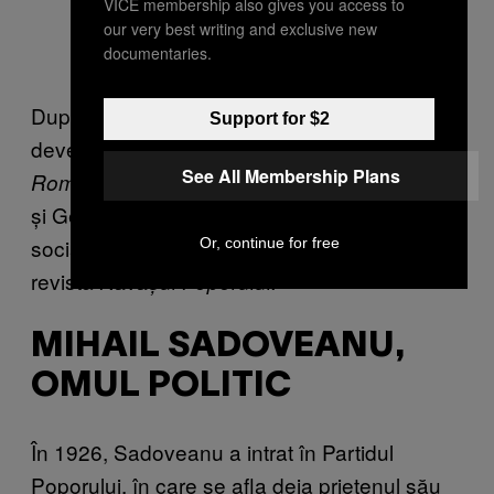
VICE membership also gives you access to
our very best writing and exclusive new
documentaries.
După încetarea războiului, Sadoveanu a
Support for $2
devenit editorul revistei propagandistice
See All Membership Plans
unde i s-au alăturat Tudor Arghezi
România,
și George Topîrceanu. Împreună cu deputatul
socialist Vasile Morțun a fondat mai târziu
Or, continue for free
revista
Răvașul Poporului.
MIHAIL SADOVEANU,
OMUL POLITIC
În 1926, Sadoveanu a intrat în Partidul
Poporului, în care se afla deja prietenul său