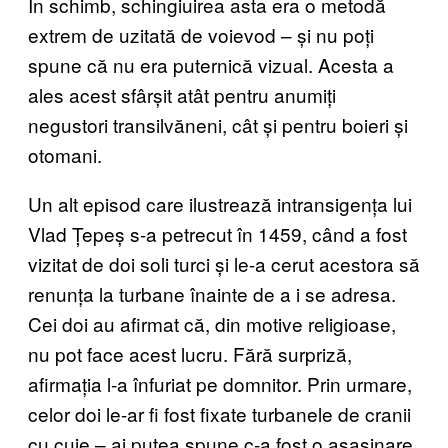
În schimb, schingiuirea asta era o metodă
extrem de uzitată de voievod – și nu poți
spune că nu era puternică vizual. Acesta a
ales acest sfârșit atât pentru anumiți
negustori transilvăneni, cât și pentru boieri și
otomani.
Un alt episod care ilustrează intransigența lui
Vlad Țepeș s-a petrecut în 1459, când a fost
vizitat de doi soli turci și le-a cerut acestora să
renunța la turbane înainte de a i se adresa.
Cei doi au afirmat că, din motive religioase,
nu pot face acest lucru. Fără surpriză,
afirmația l-a înfuriat pe domnitor. Prin urmare,
celor doi le-ar fi fost fixate turbanele de cranii
cu cuie – ai putea spune c-a fost o asasinare