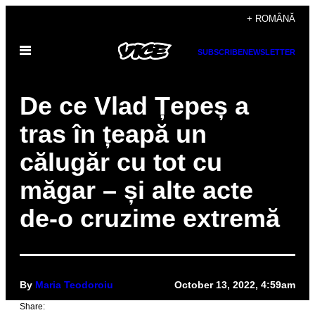
Skip
+ ROMÂNĂ
to
Open
content
SUBSCRIBE
NEWSLETTER
Menu
De ce Vlad Țepeș a
tras în țeapă un
călugăr cu tot cu
măgar – și alte acte
de-o cruzime extremă
By
Maria Teodoroiu
October 13, 2022, 4:59am
Share: