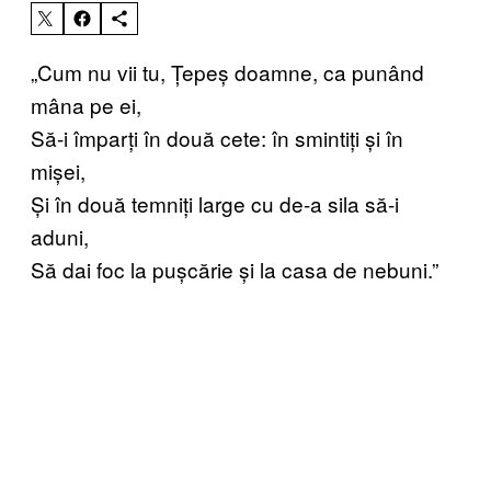
„Cum nu vii tu, Țepeș doamne, ca punând
mâna pe ei,
Să-i împarți în două cete: în smintiți și în
mișei,
Și în două temniți large cu de-a sila să-i
aduni,
Să dai foc la pușcărie și la casa de nebuni.”