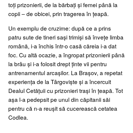
toți prizonierii, de la bărbați și femei până la
copii – de obicei, prin tragerea în țeapă.
Un exemplu de cruzime: după ce a prins
patru sute de tineri sași trimiși să învețe limba
română, i-a închis într-o casă căreia i-a dat
foc. Cu altă ocazie, a îngropat prizonierii până
la brâu și i-a folosit drept ținte vii pentru
antrenamentul arcașilor. La Brașov, a repetat
experiența de la Târgoviște și a încercuit
Dealul Cetățuii cu prizonieri trași în țeapă. Tot
așa l-a pedepsit pe unul din căpitanii săi
pentru că n-a reușit să cucerească cetatea
Codlea.