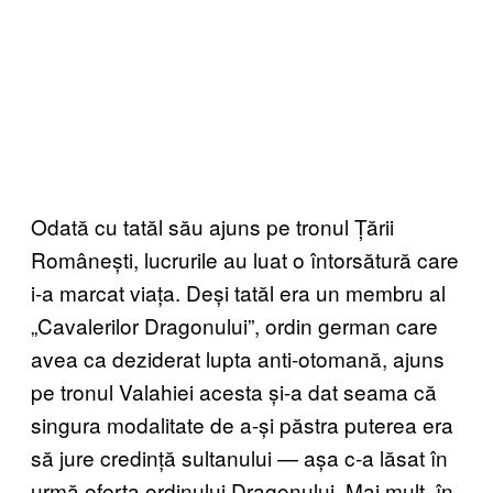
Odată cu tatăl său ajuns pe tronul Țării
Românești, lucrurile au luat o întorsătură care
i-a marcat viața. Deși tatăl era un membru al
„Cavalerilor Dragonului”, ordin german care
avea ca deziderat lupta anti-otomană, ajuns
pe tronul Valahiei acesta și-a dat seama că
singura modalitate de a-și păstra puterea era
să jure credință sultanului — așa c-a lăsat în
urmă oferta ordinului Dragonului. Mai mult, în