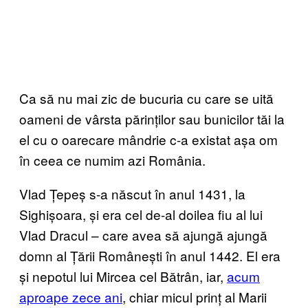
Ca să nu mai zic de bucuria cu care se uită
oameni de vârsta părinților sau bunicilor tăi la
el cu o oarecare mândrie c-a existat așa om
în ceea ce numim azi România.
Vlad Țepeș s-a născut în anul 1431, la
Sighișoara, și era cel de-al doilea fiu al lui
Vlad Dracul – care avea să ajungă ajungă
domn al Țării Românești în anul 1442. El era
și nepotul lui Mircea cel Bătrân, iar,
acum
aproape zece ani
, chiar micul prinț al Marii