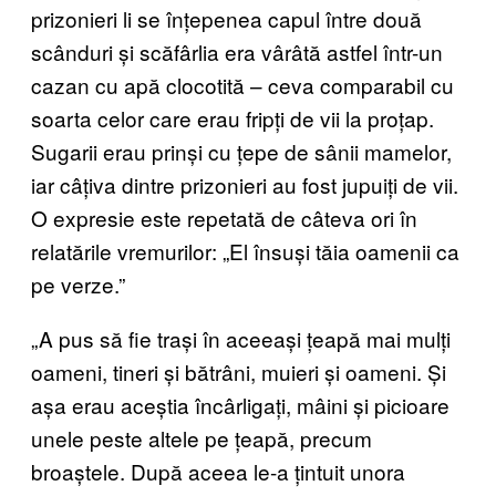
prizonieri li se înțepenea capul între două
scânduri și scăfârlia era vârâtă astfel într-un
cazan cu apă clocotită – ceva comparabil cu
soarta celor care erau fripți de vii la proțap.
Sugarii erau prinși cu țepe de sânii mamelor,
iar câțiva dintre prizonieri au fost jupuiți de vii.
O expresie este repetată de câteva ori în
relatările vremurilor: „El însuși tăia oamenii ca
pe verze.”
„A pus să fie trași în aceeași țeapă mai mulți
oameni, tineri și bătrâni, muieri și oameni. Și
așa erau aceștia încârligați, mâini și picioare
unele peste altele pe țeapă, precum
broaștele. După aceea le-a țintuit unora