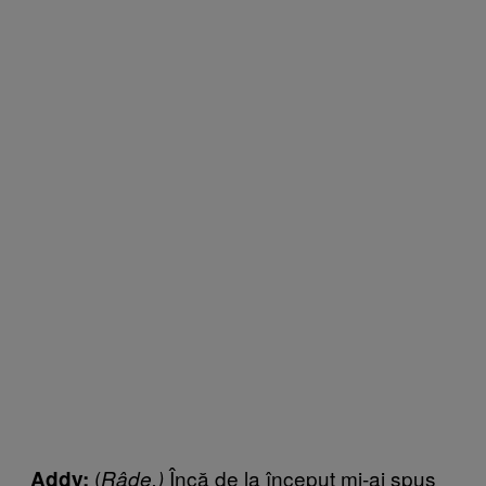
(
Încă de la început mi-ai spus
Addy:
Râde.)