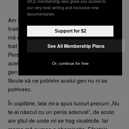
VICE membership also gives you access to
our very best writing and exclusive new
documentaries.
Am fost, de asemenea, pusă pe hormoni
înainte de pubertate, sub pretexte false. Nu
Support for $2
mă comportam în acord cu genul care mi-a
fost atribuit și am fost pedepsită pentru asta.
See All Membership Plans
Persoanele
transgender
și
intersex
nu sunt
același lucru, dar multora ni s-a atribuit un
Or, continue for free
gen în ciuda incertitudinilor, iar operațiile
făcute să ne potrivim acelui gen nu ni se
potrivesc.
În copilărie, tata mi-a spus lucruri precum „Nu
te-ai născut cu un penis adecvat”, de acolo
am știut de unde mi se trag cicatricile. Iar
mama mă numea o abominație. Efectele