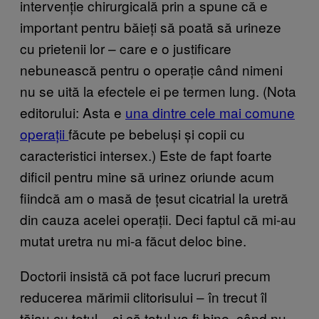
intervenție chirurgicală prin a spune că e
important pentru băieți să poată să urineze
cu prietenii lor – care e o justificare
nebunească pentru o operație când nimeni
nu se uită la efectele ei pe termen lung. (Nota
editorului: Asta e
una dintre cele mai comune
operații
făcute pe bebeluși și copii cu
caracteristici intersex.) Este de fapt foarte
dificil pentru mine să urinez oriunde acum
fiindcă am o masă de țesut cicatrial la uretră
din cauza acelei operații. Deci faptul că mi-au
mutat uretra nu mi-a făcut deloc bine.
Doctorii insistă că pot face lucruri precum
reducerea mărimii clitorisului – în trecut îl
tăiau cu totul – și că totul va fi bine, când nu