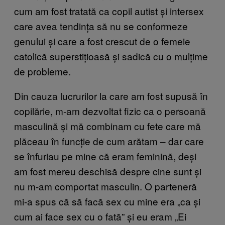
cum am fost tratată ca copil autist și intersex
care avea tendința să nu se conformeze
genului și care a fost crescut de o femeie
catolică superstițioasă și sadică cu o mulțime
de probleme.
Din cauza lucrurilor la care am fost supusă în
copilărie, m-am dezvoltat fizic ca o persoană
masculină și mă combinam cu fete care mă
plăceau în funcție de cum arătam – dar care
se înfuriau pe mine că eram feminină, deși
am fost mereu deschisă despre cine sunt și
nu m-am comportat masculin. O parteneră
mi-a spus că să facă sex cu mine era „ca și
cum ai face sex cu o fată” și eu eram „Ei