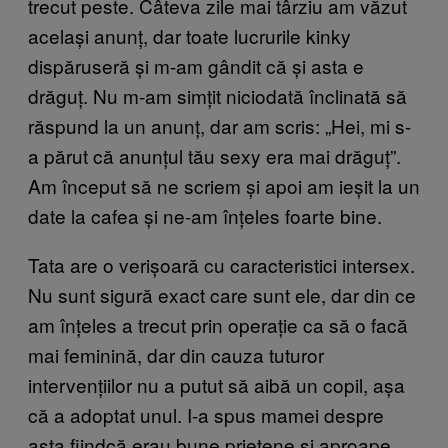
trecut peste. Câteva zile mai târziu am văzut
același anunț, dar toate lucrurile kinky
dispăruseră și m-am gândit că și asta e
drăguț. Nu m-am simțit niciodată înclinată să
răspund la un anunț, dar am scris: „Hei, mi s-
a părut că anunțul tău sexy era mai drăguț”.
Am început să ne scriem și apoi am ieșit la un
date la cafea și ne-am înțeles foarte bine.
Tata are o verișoară cu caracteristici intersex.
Nu sunt sigură exact care sunt ele, dar din ce
am înțeles a trecut prin operație ca să o facă
mai feminină, dar din cauza tuturor
intervențiilor nu a putut să aibă un copil, așa
că a adoptat unul. I-a spus mamei despre
asta fiindcă erau bune prietene și aproape