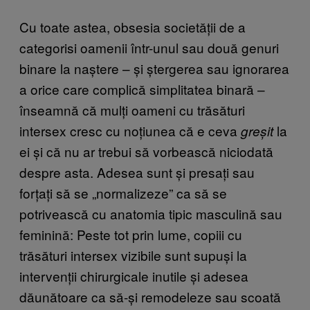
Cu toate astea, obsesia societății de a
categorisi oamenii într-unul sau două genuri
binare la naștere – și ștergerea sau ignorarea
a orice care complică simplitatea binară –
înseamnă că mulți oameni cu trăsături
intersex cresc cu noțiunea că e ceva
la
greșit
ei și că nu ar trebui să vorbească niciodată
despre asta. Adesea sunt și presați sau
forțați să se „normalizeze” ca să se
potrivească cu anatomia tipic masculină sau
feminină: Peste tot prin lume, copiii cu
trăsături intersex vizibile sunt supuși la
intervenții chirurgicale inutile și adesea
dăunătoare ca să-și remodeleze sau scoată