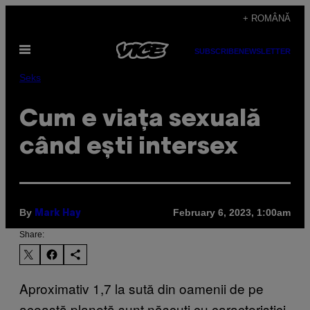
Skip
+ ROMÂNĂ
to
Open
content
SUBSCRIBE
NEWSLETTER
Menu
Seks
Cum e viața sexuală
când ești intersex
By
February 6, 2023, 1:00am
Mark Hay
Share:
Aproximativ 1,7 la sută din oamenii de pe
această planetă sunt născuți cu caracteristici