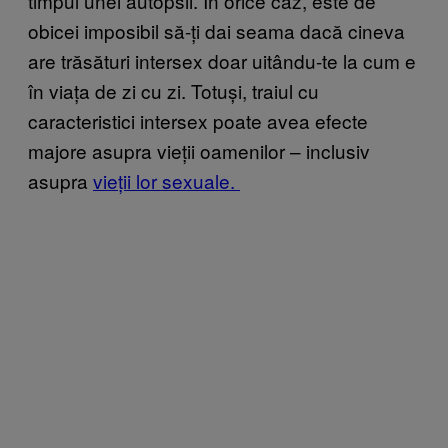
timpul unei autopsii. În orice caz, este de
obicei imposibil să-ți dai seama dacă cineva
are trăsături intersex doar uitându-te la cum e
în viața de zi cu zi. Totuși, traiul cu
caracteristici intersex poate avea efecte
majore asupra vieții oamenilor – inclusiv
asupra
vieții lor sexuale.