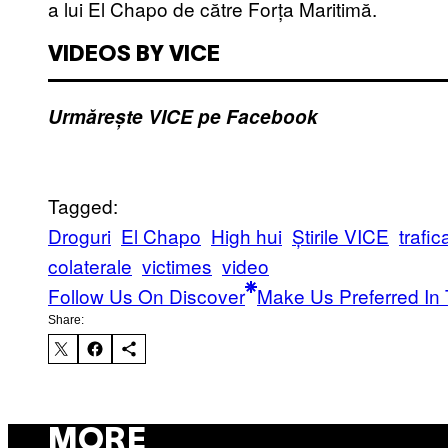
a lui El Chapo de către Forța Maritimă.
VIDEOS BY VICE
Urmărește VICE pe Facebook
Tagged:
Droguri
El Chapo
High hui
Știrile VICE
trafic
colaterale
victimes
video
Follow Us On Discover
Make Us Preferred In 
Share:
MORE