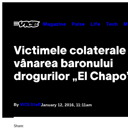
Skip
to
content
Open
Magazine
Pulse
Life
Tech
M
Menu
Victimele colaterale 
vânarea baronului
drogurilor „El Chapo
By
January 12, 2016, 11:11am
VICE Staff
Share: