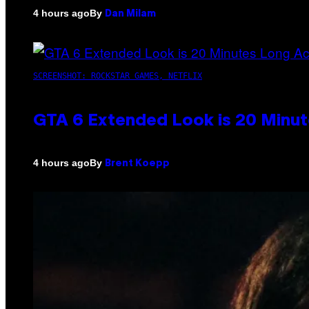
By
4 hours ago
Dan Milam
SCREENSHOT: ROCKSTAR GAMES, NETFLIX
GTA 6 Extended Look is 20 Minut
By
4 hours ago
Brent Koepp