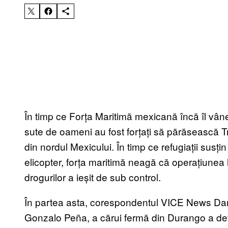
În timp ce Forța Maritimă mexicană încă îl v
sute de oameni au fost forțați să părăsească Tr
din nordul Mexicului. În timp ce refugiații susți
elicopter, forța maritimă neagă că operațiunea 
drogurilor a ieșit de sub control.
În partea asta, corespondentul VICE News Dani
Gonzalo Peña, a cărui fermă din Durango a dev