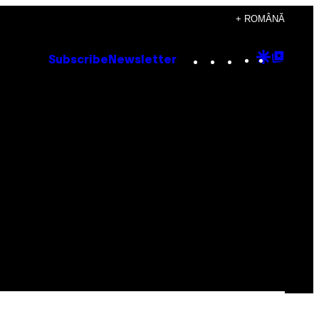
+ ROMÂNĂ
Instagram
TikTok
YouTube
Google
Goog
Subscribe
Newsletter
Discove
Top
Posts