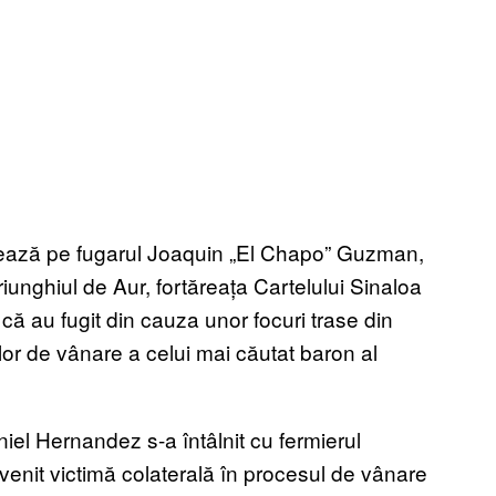
ânează pe fugarul Joaquin „El Chapo” Guzman,
iunghiul de Aur, fortăreața Cartelului Sinaloa
n că au fugit din cauza unor focuri trase din
lor de vânare a celui mai căutat baron al
el Hernandez s-a întâlnit cu fermierul
enit victimă colaterală în procesul de vânare