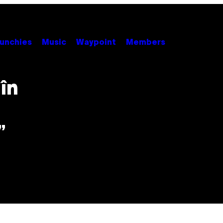
unchies
Music
Waypoint
Members
în
”