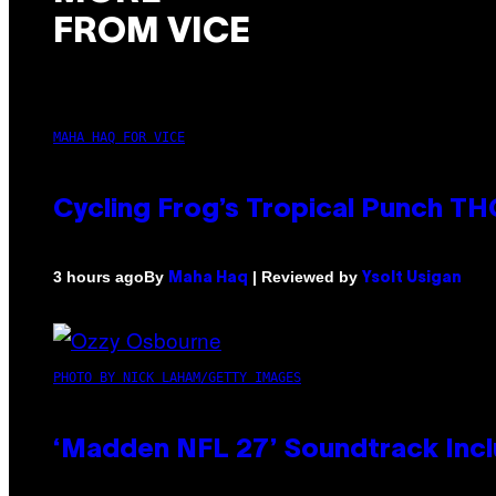
FROM VICE
MAHA HAQ FOR VICE
Cycling Frog’s Tropical Punch THC
By
| Reviewed by
3 hours ago
Maha Haq
Ysolt Usigan
PHOTO BY NICK LAHAM/GETTY IMAGES
‘Madden NFL 27’ Soundtrack Inclu