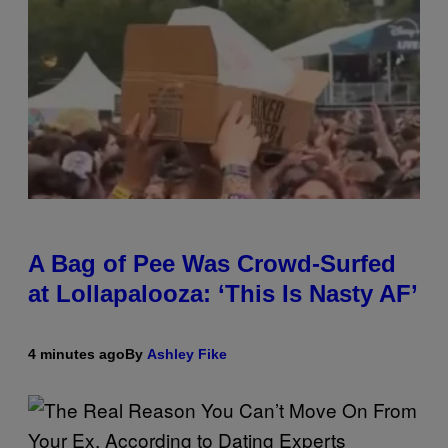
A Bag of Pee Was Crowd-Surfed
at Lollapalooza: ‘This Is Nasty AF’
4 minutes ago
By
Ashley Fike