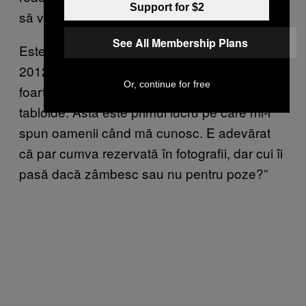
Support for $2
să vezi).
See All Membership Plans
Este ceva de care a fost conștientă mereu. În
2012, a spus pentru
Franța: „Sunt
ELLE
Or, continue for free
foarte diferită față de imaginea promovată de
tabloide. Ăsta este primul lucru pe care mi-l
spun oamenii când mă cunosc. E adevărat
că par cumva rezervată în fotografii, dar cui îi
pasă dacă zâmbesc sau nu pentru poze?”