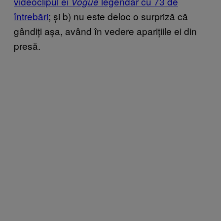
videoclipul ei
legendar cu 73 de
Vogue
întrebări
; și b) nu este deloc o surpriză că
gândiți așa, având în vedere aparițiile ei din
presă.