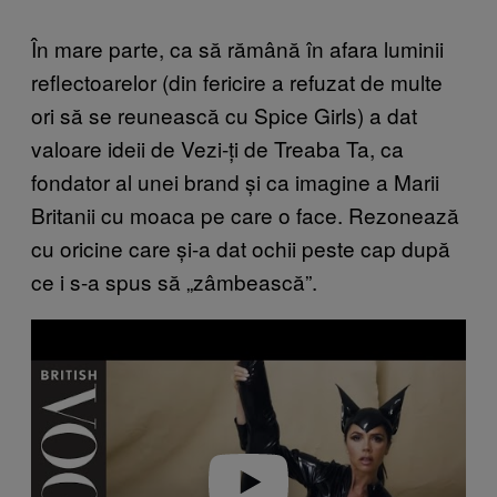
În mare parte, ca să rămână în afara luminii
reflectoarelor (din fericire a refuzat de multe
ori să se reunească cu Spice Girls) a dat
valoare ideii de Vezi-ți de Treaba Ta, ca
fondator al unei brand și ca imagine a Marii
Britanii cu moaca pe care o face. Rezonează
cu oricine care și-a dat ochii peste cap după
ce i s-a spus să „zâmbească”.
P
l
a
y
v
i
d
e
o