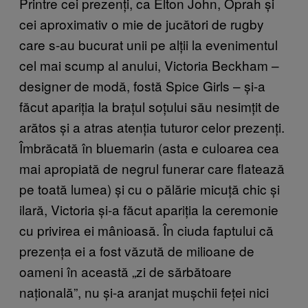
Printre cei prezenți, ca Elton John, Oprah și
cei aproximativ o mie de jucători de rugby
care s-au bucurat unii pe alții la evenimentul
cel mai scump al anului, Victoria Beckham –
designer de modă, fostă Spice Girls – și-a
făcut apariția la brațul soțului său nesimțit de
arătos și a atras atenția tuturor celor prezenți.
Îmbrăcată în bluemarin (asta e culoarea cea
mai apropiată de negrul funerar care flatează
pe toată lumea) și cu o pălărie micuță chic și
ilară, Victoria și-a făcut apariția la ceremonie
cu privirea ei mânioasă. În ciuda faptului că
prezența ei a fost văzută de milioane de
oameni în această „zi de sărbătoare
națională”, nu și-a aranjat mușchii feței nici