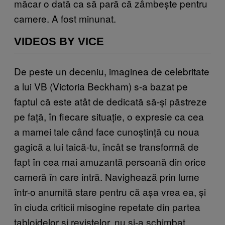
măcar o dată ca să pară că zâmbește pentru
camere. A fost minunat.
VIDEOS BY VICE
De peste un deceniu, imaginea de celebritate
a lui VB (Victoria Beckham) s-a bazat pe
faptul că este atât de dedicată să-și păstreze
pe față, în fiecare situație, o expresie ca cea
a mamei tale când face cunoștință cu noua
gagică a lui taică-tu, încât se transformă de
fapt în cea mai amuzantă persoană din orice
cameră în care intră. Navighează prin lume
într-o anumită stare pentru că așa vrea ea, și
în ciuda criticii misogine repetate din partea
tabloidelor și revistelor, nu și-a schimbat