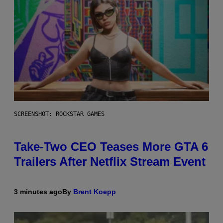
SCREENSHOT: ROCKSTAR GAMES
Take-Two CEO Teases More GTA 6
Trailers After Netflix Stream Event
3 minutes ago
By
Brent Koepp