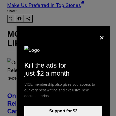
Make Us Preferred In Top Stories
Share:
×
MORE
LIKE THIS
Kill the ads for
just $2 a month
(PHOTO BY GARY GERSHOFF/WIREIMAGE)
VICE membership also gives you access to
our very best writing and exclusive new
On This Day 13 Years Ago, Drake
documentaries.
Released the Best Song of His
Career
Support for $2