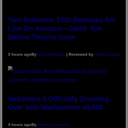
Two Pokemon TCG Restocks Are
Live On Amazon—Catch ‘Em
Before They’re Gone
3 hours ago
By
Sam Watanuki
| Reviewed by
Ysolt Usigan
SCREENSHOT: ARROWHEAD GAME STUDIOS
Helldivers 2 Officially Crossing
Over with Warhammer 40,000
4 hours ago
By
Denny Connolly