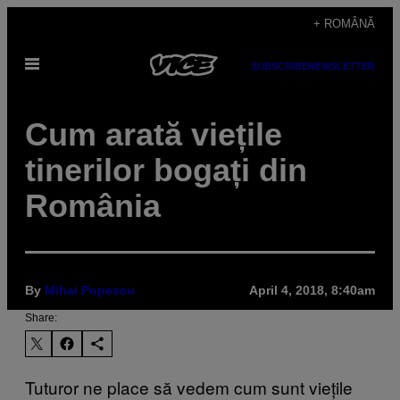
Skip
+ ROMÂNĂ
to
Open
content
SUBSCRIBE
NEWSLETTER
Menu
Cum arată viețile
tinerilor bogați din
România
By
Mihai Popescu
April 4, 2018, 8:40am
Share:
Tuturor ne place să vedem cum sunt viețile