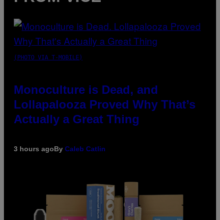
(PHOTO VIA T-MOBILE)
Monoculture is Dead, and
Lollapalooza Proved Why That’s
Actually a Great Thing
3 hours ago
By
Caleb Catlin