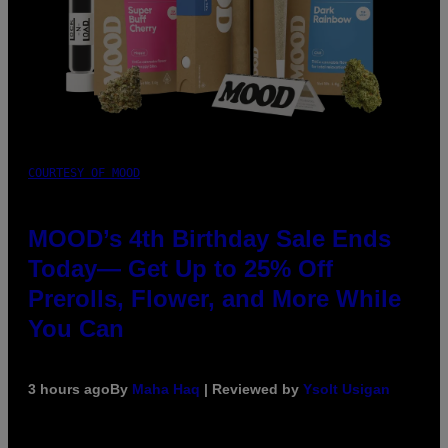
COURTESY OF MOOD
MOOD’s 4th Birthday Sale Ends
Today— Get Up to 25% Off
Prerolls, Flower, and More While
You Can
3 hours ago
By
Maha Haq
| Reviewed by
Ysolt Usigan