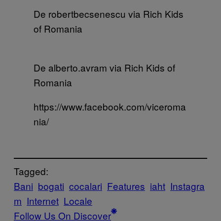
De robertbecsenescu via Rich Kids
of Romania
De alberto.avram via Rich Kids of
Romania
https://www.facebook.com/viceroma
nia/
Tagged:
Bani
bogati
cocalari
Features
iaht
Instagra
m
Internet
Locale
Follow Us On Discover