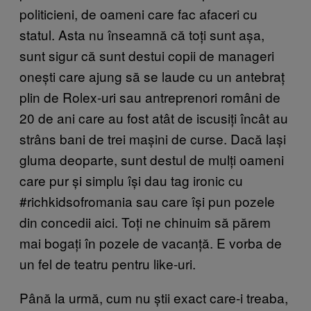
politicieni, de oameni care fac afaceri cu
statul. Asta nu înseamnă că toți sunt așa,
sunt sigur că sunt destui copii de manageri
onești care ajung să se laude cu un antebraț
plin de Rolex-uri sau antreprenori români de
20 de ani care au fost atât de iscusiți încât au
strâns bani de trei mașini de curse. Dacă lași
gluma deoparte, sunt destul de mulți oameni
care pur și simplu își dau tag ironic cu
#richkidsofromania sau care își pun pozele
din concedii aici. Toți ne chinuim să părem
mai bogați în pozele de vacanță. E vorba de
un fel de teatru pentru like-uri.
Până la urmă, cum nu știi exact care-i treaba,