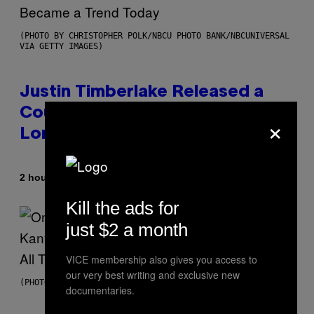
(PHOTO BY CHRISTOPHER POLK/NBCU PHOTO BANK/NBCUNIVERSAL
VIA GETTY IMAGES)
Justin Timberlake Released a
Country-Inspired Album in 2018
×
Long Before It Became a Trend
By
2 hours ago
Caleb Catlin
Kill the ads for
just $2 a month
VICE membership also gives you access to
our very best writing and exclusive new
(PHOTO BY DANIEL BOCZARSKI/GETTY IMAGES FOR VEVO)
documentaries.