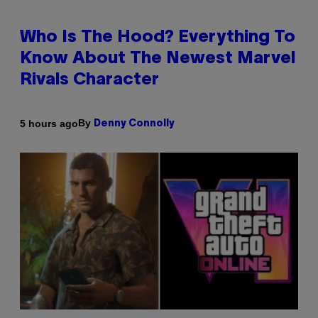
Who Is The Hood? Everything To
Know About The Newest Marvel
Rivals Character
By
5 hours ago
Denny Connolly