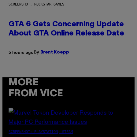
SCREENSHOT: ROCKSTAR GAMES
GTA 6 Gets Concerning Update
About GTA Online Release Date
By
5 hours ago
Brent Koepp
MORE
FROM VICE
SCREENSHOT: PLAYSTATION, STEAM