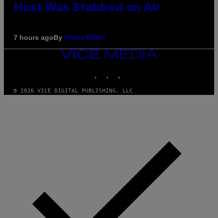
Host Was Stabbed on Air
By
7 hours ago
Haley Miller
VICE
MEDIA
INSTAGRAM
TIKTOK
YOUTUBE
© 2026 VICE DIGITAL PUBLISHING, LLC