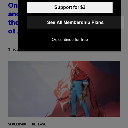
On This Day 15 Years Ago, Jay-Z
Support for $2
and Kanye West Dropped One of
See All Membership Plans
the Best Collaborative Albums
of All Time
Or, continue for free
By
3 hours ago
Caleb Catlin
SCREENSHOT: NETEASE