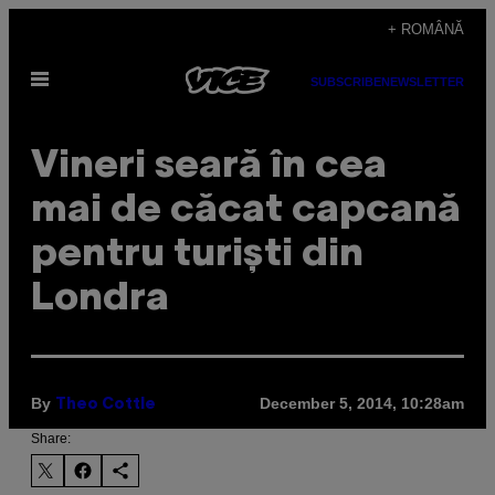
Skip
+ ROMÂNĂ
to
Open
content
SUBSCRIBE
NEWSLETTER
Menu
Vineri seară în cea
mai de căcat capcană
pentru turiști din
Londra
By
December 5, 2014, 10:28am
Theo Cottle
Share: