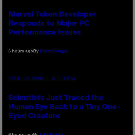
Marvel Tokon Developer
Responds to Major PC
Performance Issues
By
6 hours ago
Brent Koepp
PHOTO: CSA IMAGES / GETTY IMAGES
Scientists Just Traced the
Human Eye Back to a Tiny One-
Eyed Creature
By
6 hours ago
Luis Prada