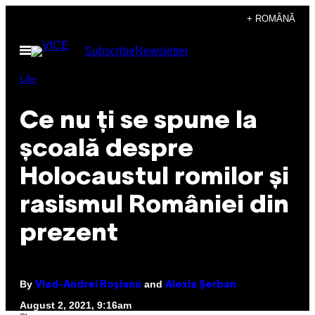
Skip
+ ROMÂNĂ
to
Open
Subscribe
Newsletter
content
Menu
Life
Ce nu ți se spune la
școală despre
Holocaustul romilor și
rasismul României din
prezent
By
and
Vlad-Andrei Roșianu
Alexia Șerban
August 2, 2021, 9:16am