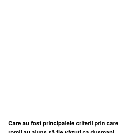
Care au fost principalele criterii prin care
romii au ajuns să fie văzuți ca dușmani