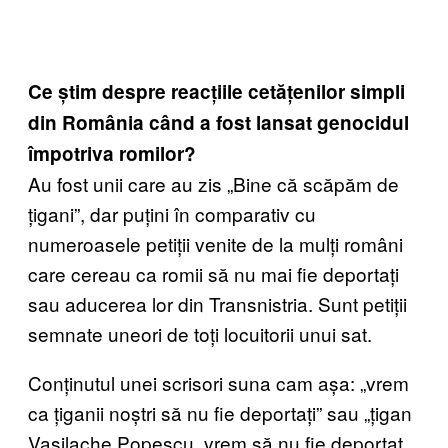
Ce știm despre reacțiile cetățenilor simpli
din România când a fost lansat genocidul
împotriva romilor?
Au fost unii care au zis „Bine că scăpăm de
țigani”, dar puțini în comparativ cu
numeroasele petiții venite de la mulți români
care cereau ca romii să nu mai fie deportați
sau aducerea lor din Transnistria. Sunt petiții
semnate uneori de toți locuitorii unui sat.
Conținutul unei scrisori suna cam așa: „vrem
ca țiganii noștri să nu fie deportați” sau „țigan
Vasilache Popescu, vrem să nu fie deportat.