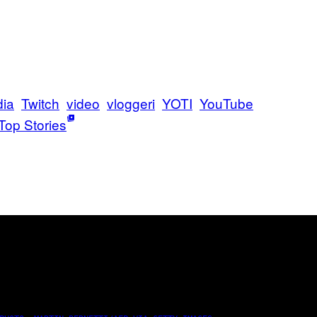
dia
Twitch
video
vloggeri
YOTI
YouTube
Top Stories