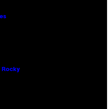
ies
P Rocky