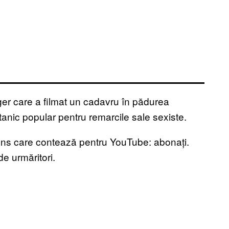
gger care a filmat un cadavru în pădurea
itanic popular pentru remarcile sale sexiste.
 sens care contează pentru YouTube: abonați.
e urmăritori.