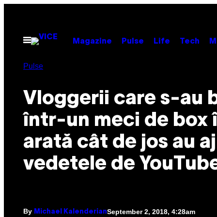
Skip
to
content
Open
Magazine
Pulse
Life
Tech
M
Menu
Pulse
Vloggerii care s-au 
într-un meci de box î
arată cât de jos au a
vedetele de YouTub
By
September 2, 2018, 4:28am
Michael Kalenderian