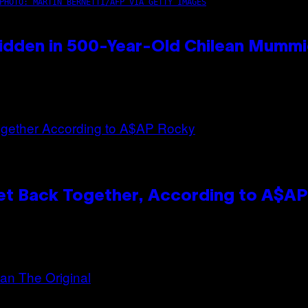
PHOTO: MARTIN BERNETTI/AFP VIA GETTY IMAGES
idden in 500-Year-Old Chilean Mumm
et Back Together, According to A$A