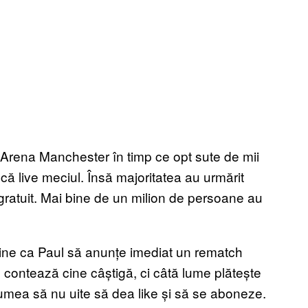
a Arena Manchester în timp ce opt sute de mii
ă live meciul. Însă majoritatea au urmărit
 gratuit. Mai bine de un milion de persoane au
bine ca Paul să anunțe imediat un rematch
u contează cine câștigă, ci câtă lume plătește
umea să nu uite să dea like și să se aboneze.