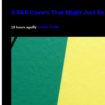
8 R&B Covers That Might Just Be 
By
19 hours ago
Caleb Catlin