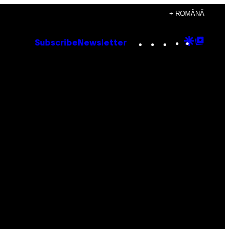
+ ROMÂNĂ
Instagram
TikTok
YouTube
Google
Goog
Subscribe
Newsletter
Discove
Top
Posts