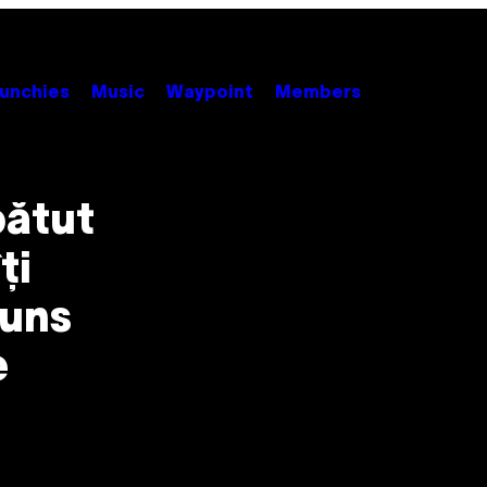
unchies
Music
Waypoint
Members
bătut
ți
juns
e