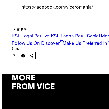
https://facebook.com/viceromania/
Tagged:
KSI
Logal Paul vs KSI
Logan Paul
Social Me
Follow Us On Discover
Make Us Preferred In 
Share:
MORE
FROM VICE