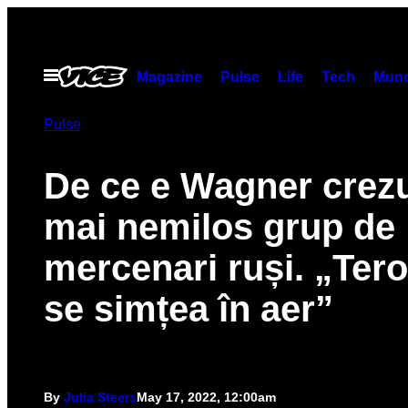
Skip
to
content
Open
Magazine
Pulse
Life
Tech
Munc
Menu
Pulse
De ce e Wagner crezu
mai nemilos grup de
mercenari ruși. „Ter
se simțea în aer”
By
Julia Steers
May 17, 2022, 12:00am