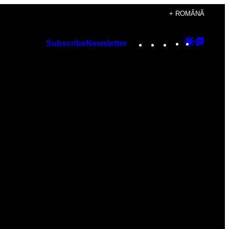
+ ROMÂNĂ
Instagram
TikTok
YouTube
Google
Googl
Subscribe
Newsletter
Discover
Top
Posts