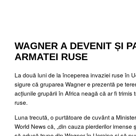
WAGNER A DEVENIT ȘI P
ARMATEI RUSE
La două luni de la începerea invaziei ruse în Uc
sigure că gruparea Wagner e prezentă pe teren.
acțiunile grupării în Africa neagă că ar fi trimi
ruse.
Luna trecută, o purtătoare de cuvânt a Ministeru
World News că, „din cauza pierderilor imense și 
să aducă trupe din Wagner în Ucraina și să pun