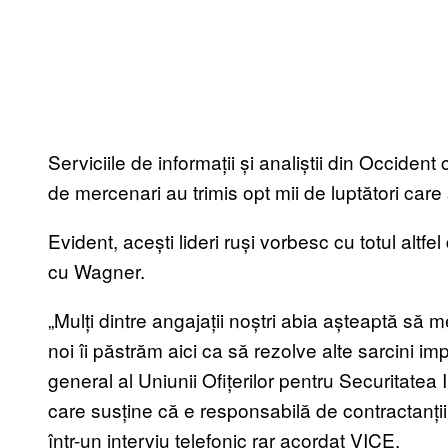
Serviciile de informații și analiștii din Occident
de mercenari au trimis opt mii de luptători car
Evident, acești lideri ruși vorbesc cu totul altf
cu Wagner.
„Mulți dintre angajații noștri abia așteaptă să
noi îi păstrăm aici ca să rezolve alte sarcini im
general al Uniunii Ofițerilor pentru Securitatea 
care susține că e responsabilă de contractanții 
într-un interviu telefonic rar acordat VICE.