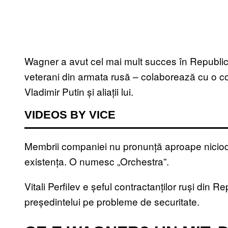
Wagner a avut cel mai mult succes în Republica 
veterani din armata rusă – colaborează cu o co
Vladimir Putin și aliații lui.
VIDEOS BY VICE
Membrii companiei nu pronunță aproape nicioda
existența. O numesc „Orchestra”.
Vitali Perfilev e șeful contractanților ruși din R
președintelui pe probleme de securitate.