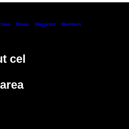
hies
Music
Waypoint
Members
t cel
oarea