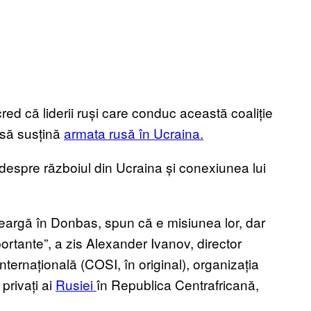
 cred că liderii ruși care conduc această coaliție
e să susțină
armata rusă în Ucraina.
el despre războiul din Ucraina și conexiunea lui
 meargă în Donbas, spun că e misiunea lor, dar
portante”, a zis Alexander Ivanov, director
Internațională (COSI, în original), organizația
privați ai
Rusiei
în Republica Centrafricană,