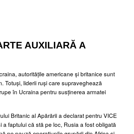
ARTE AUXILIARĂ A
raina, autoritățile americane și britanice sunt
 Totuși, liderii ruși care supraveghează
s trupe în Ucraina pentru susținerea armatei
lui Britanic al Apărării a declarat pentru VICE
a faptului că stă pe loc, Rusia a fost obligată
ă pe pauză operațiunile grupării din Africa și