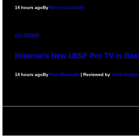
14 hours ago
By
Denny Connolly
VIA HISENSE
Hisense’s New U6SF Pro TV Is Basi
14 hours ago
By
Sam Watanuki
| Reviewed by
Ysolt Usigan