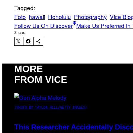
Tagged:
Foto
hawaii
Honolulu
Photography
Vice Blo
Follow Us On Discover
Make Us Preferred In 
Share:
MORE
FROM VICE
(PHOTO BY TAYLOR HILL/GETTY IMAGES)
This Researcher Accidentally Disc