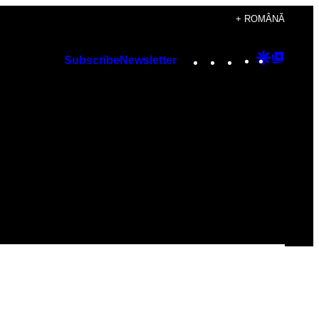
+ ROMÂNĂ
Instagram
TikTok
YouTube
Google
Googl
Subscribe
Newsletter
Discover
Top
Posts