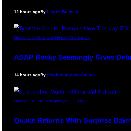
12 hours ago
By
Lauren Boisvert
PHOTO BY MONICA SCHIPPER/GETTY IMAGES
ASAP Rocky Seemingly Gives Defini
14 hours ago
By
Stephen Andrew Galiher
SCREENSHOT: MACHINEGAMES/ID SOFTWARE
Quake Returns With Surprise Dawn