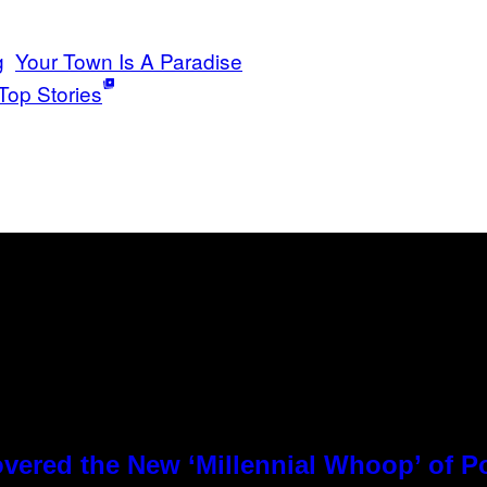
g
Your Town Is A Paradise
Top Stories
overed the New ‘Millennial Whoop’ of 