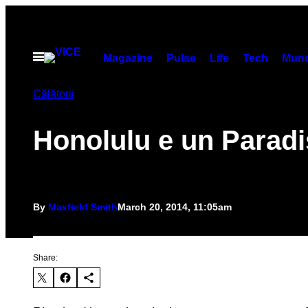
Skip
to
content
Open
Magazine
Pulse
Life
Tech
Munc
Menu
Călătorii
Honolulu e un Paradi
By
Maxfield Smith
March 20, 2014, 11:05am
Share: