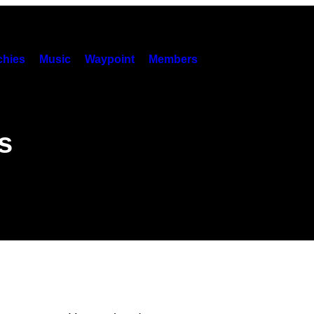
hies
Music
Waypoint
Members
s