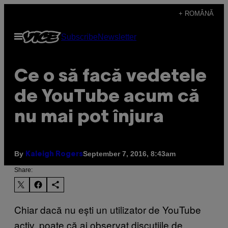
Skip
+ ROMÂNĂ
to
Open
Subscribe
Newsletter
content
Menu
​Ce o să facă vedetele
de YouTube acum că
nu mai pot înjura
By
September 7, 2016, 8:43am
Kaleigh Rogers
Share:
Chiar dacă nu ești un utilizator de YouTube
activ, poate că ai observat discuțiile de