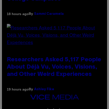
By
18 hours ago
Sammi Caramela
Researchers Asked 5,117 People
About Déjà Vu, Voices, Visions,
and Other Weird Experiences
By
19 hours ago
Ashley Fike
VICE
MEDIA
INSTAGRAM
TIKTOK
YOUTUBE