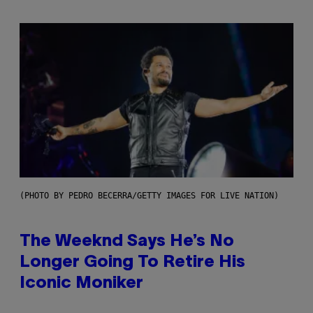
(PHOTO BY PEDRO BECERRA/GETTY IMAGES FOR LIVE NATION)
The Weeknd Says He’s No
Longer Going To Retire His
Iconic Moniker