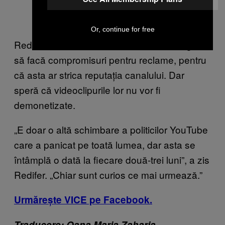
Or, continue for free
Redifer mi-a zis că GameSack n-are de gând
să facă compromisuri pentru reclame, pentru
că asta ar strica reputația canalului. Dar
speră că videoclipurile lor nu vor fi
demonetizate.
„E doar o altă schimbare a politicilor YouTube
care a panicat pe toată lumea, dar asta se
întâmplă o dată la fiecare două-trei luni”, a zis
Redifer. „Chiar sunt curios ce mai urmează.”
Urmărește VICE pe Facebook.
Traducere: Oana Maria Zaharia