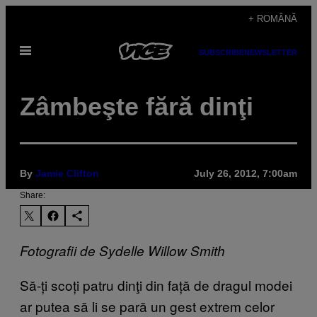
Skip
+ ROMÂNĂ
to
Open
content
SUBSCRIBE
NEWSLETTER
Menu
Zâmbeşte fără dinţi
By
Jamie Clifton
July 26, 2012, 7:00am
Share:
Fotografii de Sydelle Willow Smith
Să-ți scoți patru dinţi din față de dragul modei
ar putea să li se pară un gest extrem celor