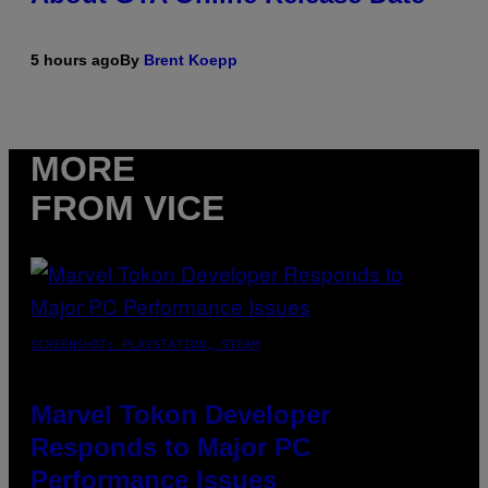
5 hours ago
By
Brent Koepp
MORE
FROM VICE
SCREENSHOT: PLAYSTATION, STEAM
Marvel Tokon Developer
Responds to Major PC
Performance Issues