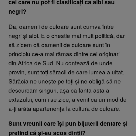
cei care nu pot fi clasifica
ți ca albi sau
negri?
Da, oamenii de culoare sunt cumva între
negri și albi. E o chestie mai mult politică, dar
să zicem că oamenii de culoare sunt în
principiu ce-a mai rămas dintre cei originari
din Africa de Sud. Nu contează de unde
provin, sunt toți săracii de care lumea a uitat.
Sărăcia ne unește pe toți și ne obligă să ne
descurcăm singuri, așa că fanta asta a
extazului, cum i se zice, a venit ca un mod de
a-ți arăta apartenența la cultura de culoare.
Sunt vreunii care î
și pun bijuterii dentare
și
pretind că
și-au scos din
ții?