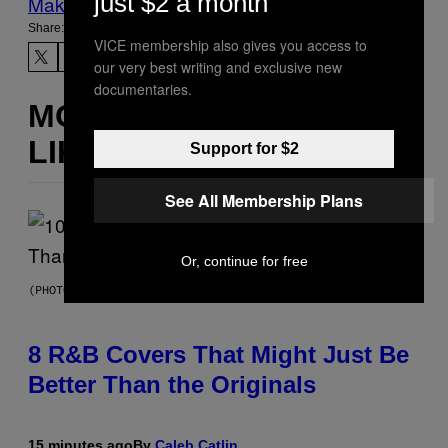
just $2 a month
Make Us Preferred In Top Stories
Share:
VICE membership also gives you access to
our very best writing and exclusive new
documentaries.
MORE
LIKE THIS
Support for $2
See All Membership Plans
Or, continue for free
(PHOTO BY EBET ROBERTS/REDFERNS)
8 R&B Covers That Might Just Be
Better Than the Originals
15 minutes ago
By
Caleb Catlin