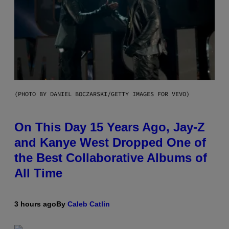
(PHOTO BY DANIEL BOCZARSKI/GETTY IMAGES FOR VEVO)
On This Day 15 Years Ago, Jay-Z
and Kanye West Dropped One of
the Best Collaborative Albums of
All Time
3 hours ago
By
Caleb Catlin