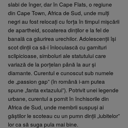
slabi de înger, dar în Cape Flats, o regiune
din Cape Town, Africa de Sud, unde mulți
negri au fost relocați cu forța în timpul mișcării
de apartheid, scoaterea dinților e la fel de
banală ca găurirea urechilor. Adolescenții își
scot dinții ca să-i înlocuiască cu garnituri
sclipicioase, simboluri ale statutului care
variază de la porțelan până la aur și
diamante. Curentul e cunoscut sub numele
de „passion gap” (în română i-am putea
spune „fanta extazului”). Potrivit unei legende
urbane, curentul a pornit în închisorile din
Africa de Sud, unde membrii suspuși ai
găștilor le scoteau cu un pumn dinții „iubitelor”
lor ca să suga pula mai bine.