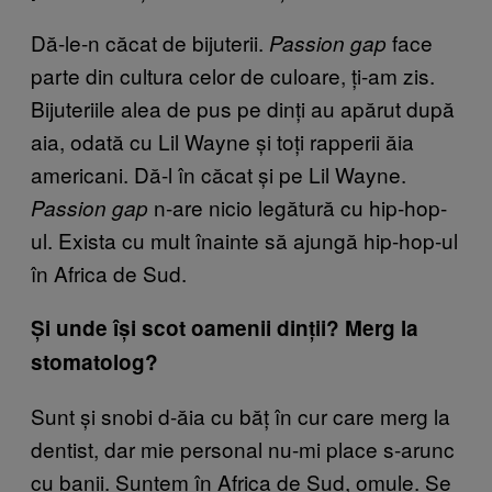
Dă-le-n căcat de bijuterii.
face
Passion gap
parte din cultura celor de culoare, ți-am zis.
Bijuteriile alea de pus pe dinți au apărut după
aia, odată cu Lil Wayne și toți rapperii ăia
americani. Dă-l în căcat și pe Lil Wayne.
n-are nicio legătură cu hip-hop-
Passion gap
ul. Exista cu mult înainte să ajungă hip-hop-ul
în Africa de Sud.
Și unde î
și scot oamenii din
ții? Merg la
stomatolog?
Sunt și snobi d-ăia cu băț în cur care merg la
dentist, dar mie personal nu-mi place s-arunc
cu banii. Suntem în Africa de Sud, omule. Se