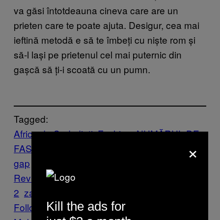
va găsi întotdeauna cineva care are un
prieten care te poate ajuta. Desigur, cea mai
ieftină metodă e să te îmbeți cu niște rom și
să-l lași pe prietenul cel mai puternic din
gașcă să ți-i scoată cu un pumn.
Tagged:
Africa de Sud
dinti
Fashion
NUMĂRUL DE
×
FASHION
passion
gap
Rap
revista
ROM
Vice Blog
VICE
Revista
Volumul 2 Numărul
2
zambet
Μodă
στιλ
Kill the ads for
Follow Us On Discover