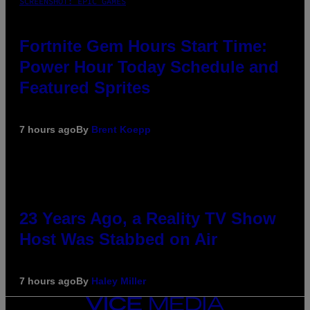
SCREENSHOT: EPIC GAMES
Fortnite Gem Hours Start Time:
Power Hour Today Schedule and
Featured Sprites
7 hours ago
By
Brent Koepp
23 Years Ago, a Reality TV Show
Host Was Stabbed on Air
7 hours ago
By
Haley Miller
VICE