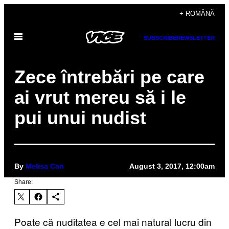
Skip
+ ROMÂNĂ
to
Open
content
SUBSCRIBE
NEWSLETTER
Menu
Zece întrebări pe care
ai vrut mereu să i le
pui unui nudist
By
Melisa Can
August 3, 2017, 12:00am
Share:
Poate că nuditatea e cel mai natural lucru din