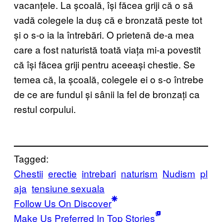
vacanțele. La școală, își făcea griji că o să
vadă colegele la duș că e bronzată peste tot
și o s-o ia la întrebări. O prietenă de-a mea
care a fost naturistă toată viața mi-a povestit
că își făcea griji pentru aceeași chestie. Se
temea că, la școală, colegele ei o s-o întrebe
de ce are fundul și sânii la fel de bronzați ca
restul corpului.
Tagged:
Chestii
erectie
intrebari
naturism
Nudism
pl
aja
tensiune sexuala
Follow Us On Discover
Make Us Preferred In Top Stories