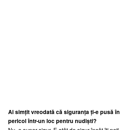
Ai simțit vreodată că siguranța ți-e pusă în
pericol într-un loc pentru nudiști?
Nu, e super sigur. E atât de sigur încât îți poți