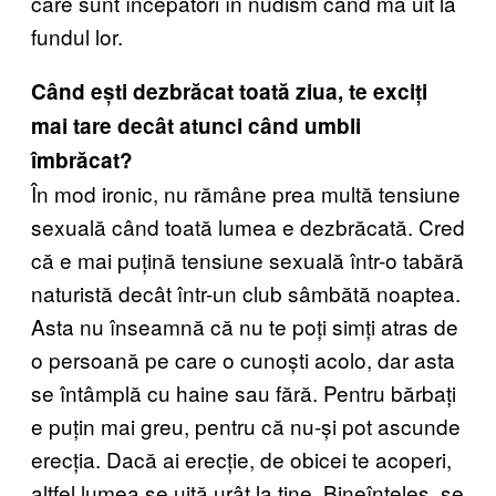
care sunt începători în nudism când mă uit la
fundul lor.
Când ești dezbrăcat toată ziua, te exciți
mai tare decât atunci când umbli
îmbrăcat?
În mod ironic, nu rămâne prea multă tensiune
sexuală când toată lumea e dezbrăcată. Cred
că e mai puțină tensiune sexuală într-o tabără
naturistă decât într-un club sâmbătă noaptea.
Asta nu înseamnă că nu te poți simți atras de
o persoană pe care o cunoști acolo, dar asta
se întâmplă cu haine sau fără. Pentru bărbați
e puțin mai greu, pentru că nu-și pot ascunde
erecția. Dacă ai erecție, de obicei te acoperi,
altfel lumea se uită urât la tine. Bineînțeles, se