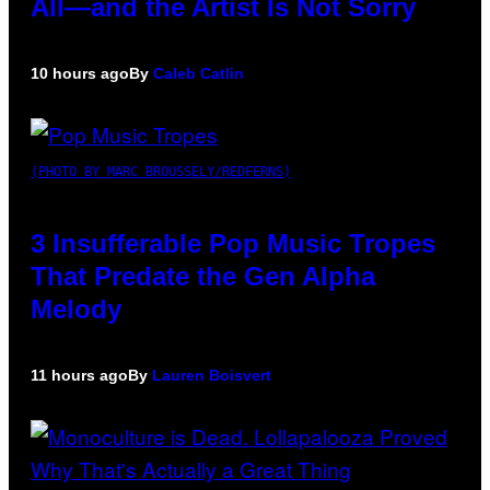
All—and the Artist Is Not Sorry
10 hours ago
By
Caleb Catlin
(PHOTO BY MARC BROUSSELY/REDFERNS)
3 Insufferable Pop Music Tropes
That Predate the Gen Alpha
Melody
11 hours ago
By
Lauren Boisvert