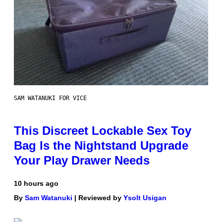
SAM WATANUKI FOR VICE
This Discreet Lockable Sex Toy
Bag Is the Nightstand Upgrade
Your Play Drawer Needs
10 hours ago
By
Sam Watanuki
| Reviewed by
Ysolt Usigan