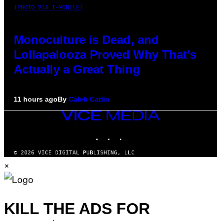
(PHOTO VIA T-MOBILE)
Monoculture is Dead, and
Lollapalooza Proved Why That’s
Actually a Great Thing
11 hours ago
By
Caleb Catlin
VICE
MEDIA
INSTAGRAM
TIKTOK
YOUTUBE
© 2026 VICE DIGITAL PUBLISHING, LLC
×
KILL THE ADS FOR