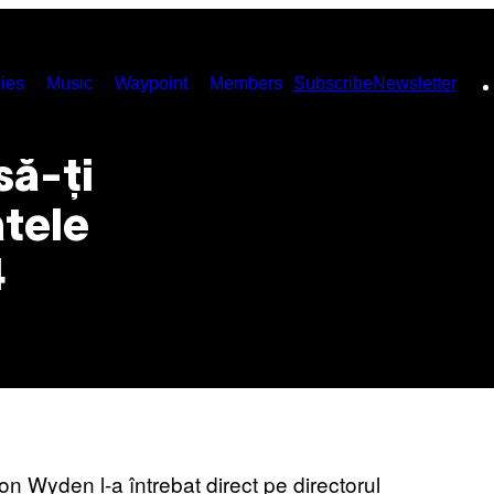
ies
Music
Waypoint
Members
Subscribe
Newsletter
să-ţi
atele
4
n Wyden l-a întrebat direct pe directorul