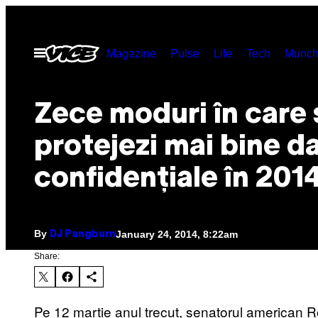
Skip
to
Open
Magazine
Pulse
Life
Tech
Munch
content
Menu
Zece moduri în care 
protejezi mai bine d
confidenţiale în 201
By
January 24, 2014, 8:22am
DJ Pangburn
Share:
Pe 12 martie anul trecut, senatorul american Ro