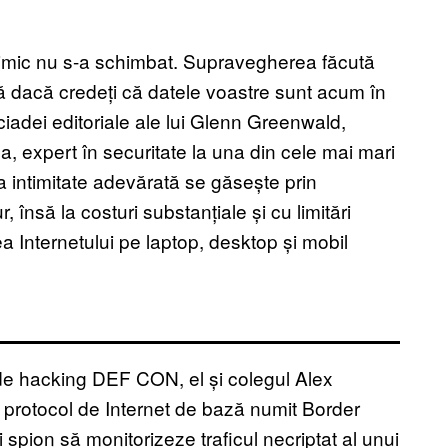
 nimic nu s-a schimbat. Supravegherea făcută
ă dacă credeți că datele voastre sunt acum în
iadei editoriale ale lui Glenn Greenwald,
, expert în securitate la una din cele mai mari
 intimitate adevărată se găsește prin
, însă la costuri substanțiale și cu limitări
ea Internetului pe laptop, desktop și mobil
a de hacking DEF CON, el și colegul Alex
protocol de Internet de bază numit Border
pion să monitorizeze traficul necriptat al unui