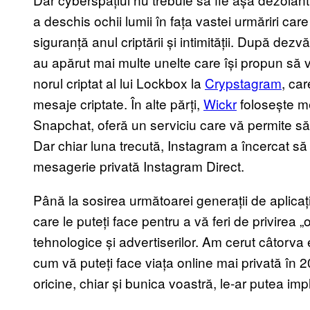
a deschis ochii lumii în fața vastei urmăriri care
siguranță anul criptării și intimității. După d
au apărut mai multe unelte care își propun să vă
norul criptat al lui Lockbox la
Crypstagram
, ca
mesaje criptate. În alte părți,
Wickr
folosește me
Snapchat, oferă un serviciu care vă permite să 
Dar chiar luna trecută, Instagram a încercat să p
mesagerie privată Instagram Direct.
Până la sosirea următoarei generații de aplicații
care le puteți face pentru a vă feri de privirea 
tehnologice și advertiserilor. Am cerut câtorva 
cum vă puteți face viața online mai privată în 
oricine, chiar și bunica voastră, le-ar putea im