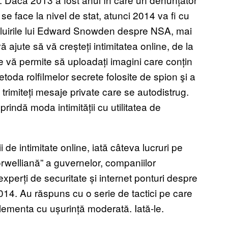
 se face la nivel de stat, atunci 2014 va fi cu
ezvăluirile lui Edward Snowden despre NSA, mai
 ajute să vă creșteți intimitatea online, de la
re vă permite să uploadați imagini care conțin
toda rolfilmelor secrete folosite de spion şi a
trimiteți mesaje private care se autodistrug.
rindă moda intimității cu utilitatea de
 de intimitate online, iată câteva lucruri pe
„orwelliană” a guvernelor, companiilor
experți de securitate și internet ponturi despre
2014. Au răspuns cu o serie de tactici pe care
plementa cu ușurință moderată. Iată-le.