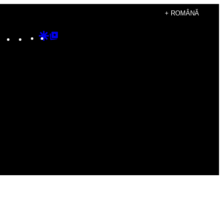
+ ROMÂNĂ
Instagram
TikTok
YouTube
Google
Google
Discover
Top
Posts