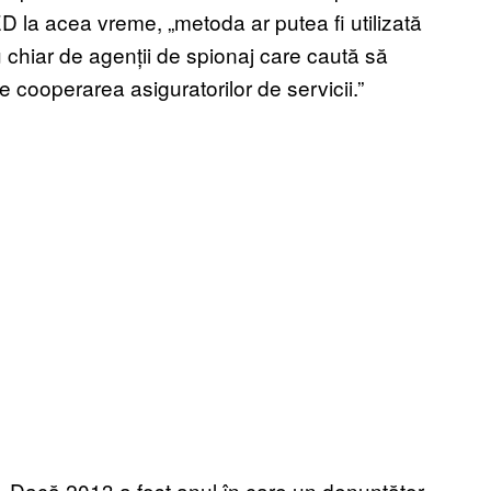
D la acea vreme, „metoda ar putea fi utilizată
au chiar de agenții de spionaj care caută să
 cooperarea asiguratorilor de servicii.”
t. Dacă 2013 a fost anul în care un denunțător