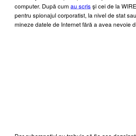
computer. După cum
au scris
şi cei de la WIRE
pentru spionajul corporatist, la nivel de stat s
mineze datele de Internet fără a avea nevoie de
Dar cyberspațiul nu trebuie să fie așa dezolan