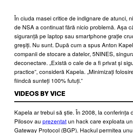
În ciuda masei critice de indignare de atunci,
de NSA a continuat fără nicio problemă. Așa c
siguranță pe laptop sau smartphone grație cruc
greșiți. Nu sunt. După cum a spus Anton Kapela
companii de stocare a datelor, 5NINES, singura
deconectare. „Există o cale de a fi privat și sigur
practice”, consideră Kapela. „Minimizați folosir
fiindcă sunteți 100% futuți.”
VIDEOS BY VICE
Kapela ar trebui să știe. În 2008, la conferinț
Pilosov au
prezentat
un hack care exploata un 
Gateway Protocol (BGP). Hackul permitea unui s