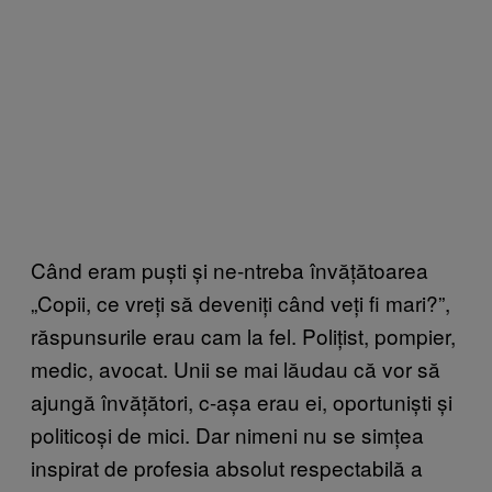
Când eram puști și ne-ntreba învățătoarea
„Copii, ce vreți să deveniți când veți fi mari?”,
răspunsurile erau cam la fel. Polițist, pompier,
medic, avocat. Unii se mai lăudau că vor să
ajungă învățători, c-așa erau ei, oportuniști și
politicoși de mici. Dar nimeni nu se simțea
inspirat de profesia absolut respectabilă a