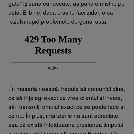
gata” îți sună cunoscute, aș paria o mistrie pe
asta. Ei bine, dacă o să te faci zidar, o să
rezolvi rapid problemele de genul ăsta.
„În meseria noastră, trebuie să comunici bine,
ca să înțelegi exact ce vrea clientul și invers,
să-i transmiți omului exact ce se poate face și
ce nu. În plus, întârzierile nu sunt apreciate,
așa că există întotdeauna presiunea timpului
și trebuie să fii parolist”, spune Bogdan. Cu