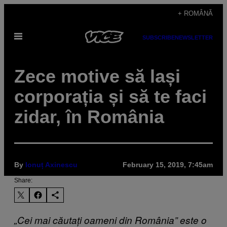
Skip
+ ROMÂNĂ
to
Open
content
SUBSCRIBE
NEWSLETTER
Menu
Zece motive să lași
corporația și să te faci
zidar, în România
By
Ionuț Axinescu
February 15, 2019, 7:45am
Share:
„Cei mai căutați oameni din România” este o