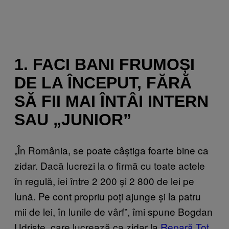
1. FACI BANI FRUMOȘI
DE LA ÎNCEPUT, FĂRĂ
SĂ FII MAI ÎNTÂI INTERN
SAU „JUNIOR”
„În România, se poate câștiga foarte bine ca
zidar. Dacă lucrezi la o firmă cu toate actele
în regulă, iei între 2 200 și 2 800 de lei pe
lună. Pe cont propriu poți ajunge și la patru
mii de lei, în lunile de vârf”, îmi spune Bogdan
Udriște, care lucrează ca zidar la
Repară Tot
.