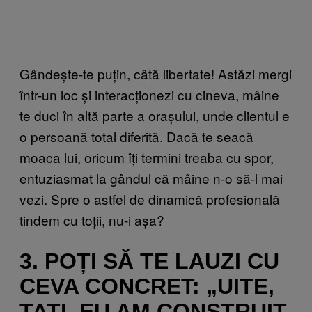
Gândește-te puțin, câtă libertate! Astăzi mergi
într-un loc și interacționezi cu cineva, mâine
te duci în altă parte a orașului, unde clientul e
o persoană total diferită. Dacă te seacă
moaca lui, oricum îți termini treaba cu spor,
entuziasmat la gândul că mâine n-o să-l mai
vezi. Spre o astfel de dinamică profesională
tindem cu toții, nu-i așa?
3. POȚI SĂ TE LAUZI CU
CEVA CONCRET: „UITE,
TATI, EU AM CONSTRUIT