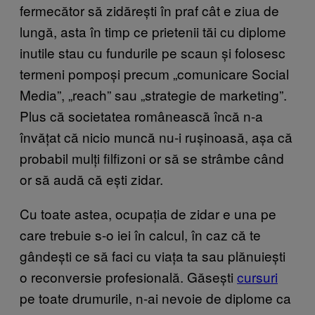
fermecător să zidărești în praf cât e ziua de
lungă, asta în timp ce prietenii tăi cu diplome
inutile stau cu fundurile pe scaun și folosesc
termeni pompoși precum „comunicare Social
Media”, „reach” sau „strategie de marketing”.
Plus că societatea românească încă n-a
învățat că nicio muncă nu-i rușinoasă, așa că
probabil mulți filfizoni or să se strâmbe când
or să audă că ești zidar.
Cu toate astea, ocupația de zidar e una pe
care trebuie s-o iei în calcul, în caz că te
gândești ce să faci cu viața ta sau plănuiești
o reconversie profesională. Găsești
cursuri
pe toate drumurile, n-ai nevoie de diplome ca