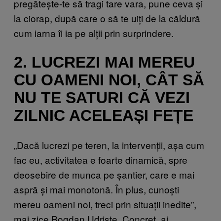
pregătește-te să tragi tare vara, pune ceva și
la ciorap, după care o să te uiți de la căldură
cum iarna îi ia pe alții prin surprindere.
2. LUCREZI MAI MEREU
CU OAMENI NOI, CÂT SĂ
NU TE SATURI CĂ VEZI
ZILNIC ACELEAȘI FEȚE
„Dacă lucrezi pe teren, la intervenții, așa cum
fac eu, activitatea e foarte dinamică, spre
deosebire de munca pe șantier, care e mai
aspră și mai monotonă. În plus, cunoști
mereu oameni noi, treci prin situații inedite”,
mai zice Bogdan Udriște. Concret, ai