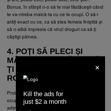
Bonus, în sfârșit n-o să te mai fâstâcești când
te va-ntreba maică-ta cu ce te ocupi. O să-i
arăți exact cu ce, ca să stea femeia liniștită și
să n-aibă impresia că vinzi droguri ca să-ți
câștigi pâinea.
4. POȚI SĂ PLECI ȘI
MÂINE DIN ȚARĂ, DACĂ
×
ȚI S-A ACRIT DE
ROMÂNIA
Probabil că ăsta e cel mai mișto beneficiu al
Kill the ads for
ocupației de zidar. Când știi bine o meserie
just $2 a month
adevărată, care se caută peste tot, poți bate